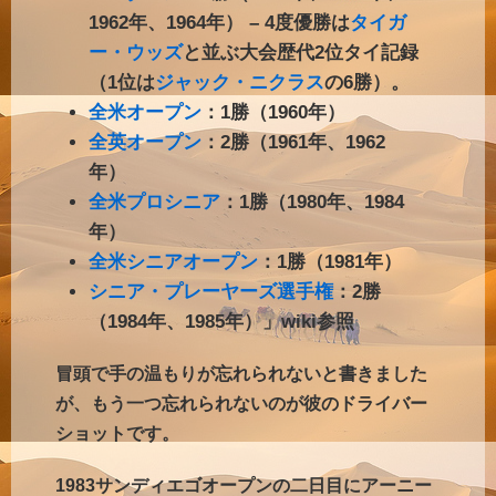
1962年、1964年） – 4度優勝は
タイガ
ー・ウッズ
と並ぶ大会歴代2位タイ記録
（1位は
ジャック・ニクラス
の6勝）。
全米オープン
：1勝（1960年）
全英オープン
：2勝（1961年、1962
年）
全米プロシニア
：1勝（1980年、1984
年）
全米シニアオープン
：1勝（1981年）
シニア・プレーヤーズ選手権
：2勝
（1984年、1985年）」wiki参照
冒頭で手の温もりが忘れられないと書きました
が、もう一つ忘れられないのが彼のドライバー
ショットです。
1983サンディエゴオープンの二日目にアーニー