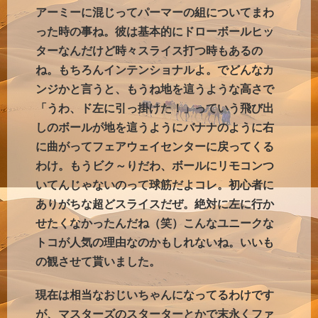
アーミーに混じってパーマーの組についてまわ
った時の事ね。彼は基本的にドローボールヒッ
ターなんだけど時々スライス打つ時もあるの
ね。もちろんインテンショナルよ。でどんなカ
ンジかと言うと、もうね地を這うような高さで
「うわ、ド左に引っ掛けた！」っていう飛び出
しのボールが地を這うようにバナナのように右
に曲がってフェアウェイセンターに戻ってくる
わけ。もうビク～りだわ、ボールにリモコンつ
いてんじゃないのって球筋だよコレ。初心者に
ありがちな超どスライスだぜ。絶対に左に行か
せたくなかったんだね（笑）こんなユニークな
トコが人気の理由なのかもしれないね。いいも
の観させて貰いました。
現在は相当なおじいちゃんになってるわけです
が、マスターズのスターターとかで末永くファ