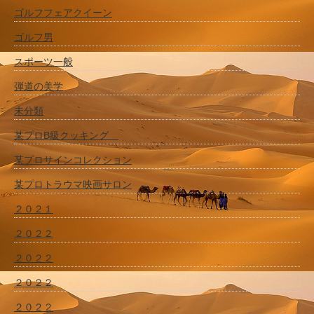
ゴルフフェアクイーン
ゴルフ男
スポーツ一般
弾道の美学
未分類
某プロB級クッキング
某プロサインコレクション
某プロトラウマ映画サロン
２０２１
２０２２
２０２２
２０２２
２０２２