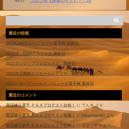
NEXT
ゴルフ男【身体のケア】・・20
最近の投稿
2023CMEグループ ツアー選手権 最終日
2023ザ・RSMクラシック 最終日
2023ダンロップフェニックス 最終日
2023大王製紙エリエールレディス 最終日
2023バターフィールド バミューダ選手権 最終日
最近のコメント
渡辺健斗選手 ＰＧＡプロテスト合格！
に
てんき
より
渡辺健斗選手 ＰＧＡプロテスト合格！
に
bouprogolfer
より
渡辺健斗選手 ＰＧＡプロテスト合格！
に
ジャッキー
より