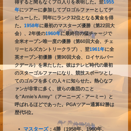
得すると間もなくプロ入りを表明した。翌
1955
年
にツアーに参加してプロゴルファーとしてデ
ビューした。同年にランク32位となる賞金を得
た。
1958年
に最初のマスターズ優勝（第22回大
会）、2年後の
1960年
に最終日の猛チャージで
全米オープン唯一度の優勝（第60回大会、チェ
リーヒルズカントリークラブ）、翌
1961年
に全
英オープン初優勝（第90回大会、ロイヤルバー
クデール）を果たした。彼はテレビ時代の最初
のスターゴルファーになり、競技スポーツとし
てのゴルフを多くの人々に知らせた。熱心なフ
ァンが非常に多く、彼らの集団のこと
を“Arnie’s Army”（アーニーズ・アーミー）と
呼ばれるほどであった。PGAツアー通算62勝は
歴代5位。
マスターズ
：4勝（1958年、1960年、