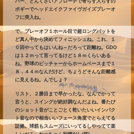
バー、どんくさいアプローチで寄らず入らずの
ボギーでヘッドエイクファイヴガイズプレーオ
フに突入ね。
で、プレーオフ１ホール目で超ロングパットを
ど真ん中から決めてフィニッシュね。これ、１
０回やってもはいんね～だろって距離ね。GDO
は１２ｍって言ってるけど１８ｍくらいある
ね。野球のピッチャーからホームベースまで１
８．４４ｍなんだけど、ちょうどそんな距離感
に見えるね。んでしょ？
リスト、２勝目まで早かったな。なんでかって
言うと、スイングが絶好調なんだよね。番たび
のショット音がことごとく乾いたいいインパク
ト音なので相当いいフェース角度でとらえてる
証拠。球筋もスムーズにいってるしやってて楽