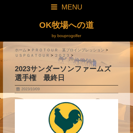
MENU
OK牧場への道
by bouprogolfer
ホーム
>
ＰＲＯＴＯＵＲ 某プロインプレッション
>
ＵＳＰＧＡＴＯＵＲ
>
２０２３
>
2023サンダーソンファームズ
選手権 最終日
2023/10/09