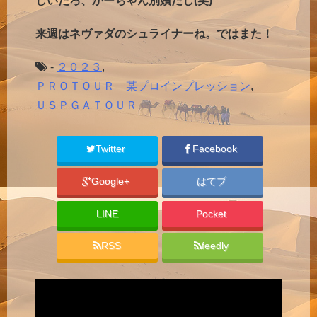
しいだろ、かーちゃん別嬪だし(笑)
来週はネヴァダのシュライナーね。ではまた！
-
２０２３
,
ＰＲＯＴＯＵＲ 某プロインプレッション
,
ＵＳＰＧＡＴＯＵＲ
Twitter
Facebook
Google+
はてブ
LINE
Pocket
RSS
feedly