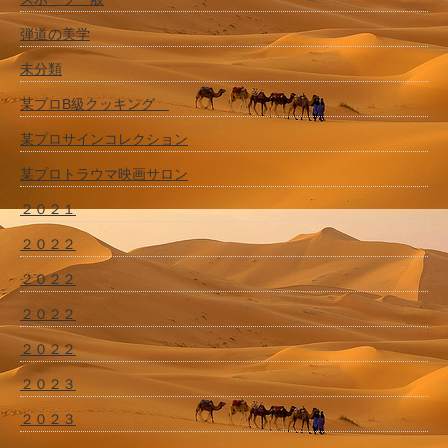
弾道の美学
未分類
某プロB級クッキング
某プロサインコレクション
某プロトラウマ映画サロン
２０２１
２０２２
２０２２
２０２２
２０２２
２０２３
２０２３