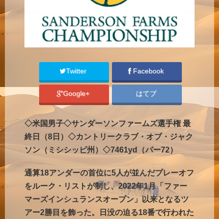
Twitter
Facebook
Google+
はてブ
◇米国男子◇サンダーソンファームズ選手権 最
終日（8日）◇カントリークラブ・オブ・ジャク
ソン（ミシシッピ州）◇7461yd（パー72）
通算18アンダーの首位に5人が並んだプレーオフ
をルーク・リストが制し、2022年1月「ファー
マーズインシュランスオープン」以来となるツ
アー2勝目を飾った。日没の迫る18番で行われた