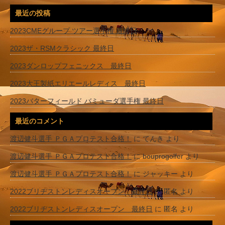
最近の投稿
2023CMEグループ ツアー選手権 最終日
2023ザ・RSMクラシック 最終日
2023ダンロップフェニックス 最終日
2023大王製紙エリエールレディス 最終日
2023バターフィールド バミューダ選手権 最終日
最近のコメント
渡辺健斗選手 ＰＧＡプロテスト合格！
に
てんき
より
渡辺健斗選手 ＰＧＡプロテスト合格！
に
bouprogolfer
より
渡辺健斗選手 ＰＧＡプロテスト合格！
に
ジャッキー
より
2022ブリヂストンレディスオープン 最終日
に
匿名
より
2022ブリヂストンレディスオープン 最終日
に
匿名
より