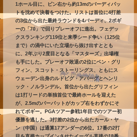
1ホール目に、ピン右から約13mのバーディパッ
トを沈めて決着をつけた。リストは首位に4打差
の3位から出た最終ラウンドを4バーディ、2ボギ
ーの「70」で回りプレーオフに進出。フェデッ
クスランキング119位と来季シード争い（125位
まで）の渦中にいた立場から抜け出すととも
に、2年ぶり2度目となる「マスターズ」出場権
も手にした。プレーオフ敗退の2位にベン・グリ
フィン、スコット・ストーリングス、ともにス
ウェーデン出身のルドビグ・アバーグとヘンリ
ック・ノルランデル。首位から出たグリフィン
は1打リードの単独首位で最終ホールを迎えた
が、2.5mのパーパットがカップ右をわずかにそ
れてボギー。PGAツアー参戦1年目でのツアー初
優勝を逃した。3打差の2位から出たカール・ヤ
ン（中国）は通算17アンダーの6位。17番の2打
目を直接カップインさせたイーグル直後の18番