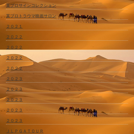
某プロサインコレクション
某プロトラウマ映画サロン
２０２１
２０２２
２０２２
２０２２
２０２２
２０２３
２０２３
２０２３
２０２３
２０２３
ＪＬＰＧＡＴＯＵＲ