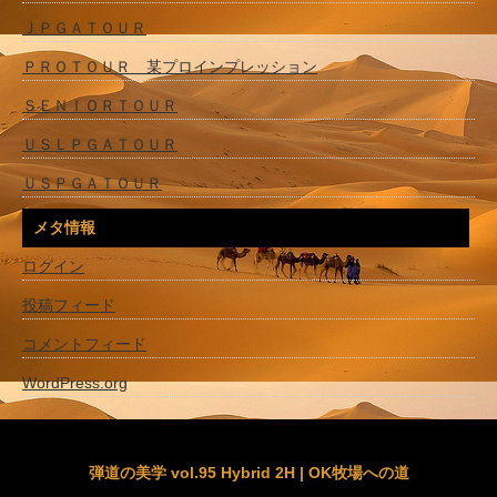
ＪＰＧＡＴＯＵＲ
ＰＲＯＴＯＵＲ 某プロインプレッション
ＳＥＮＩＯＲＴＯＵＲ
ＵＳＬＰＧＡＴＯＵＲ
ＵＳＰＧＡＴＯＵＲ
メタ情報
ログイン
投稿フィード
コメントフィード
WordPress.org
弾道の美学 vol.95 Hybrid 2H | OK牧場への道