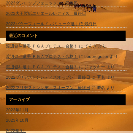
2023ダンロップフェニックス 最終日
2023大王製紙エリエールレディス 最終日
2023バターフィールド バミューダ選手権 最終日
最近のコメント
渡辺健斗選手 ＰＧＡプロテスト合格！
に
てんき
より
渡辺健斗選手 ＰＧＡプロテスト合格！
に
bouprogolfer
より
渡辺健斗選手 ＰＧＡプロテスト合格！
に
ジャッキー
より
2022ブリヂストンレディスオープン 最終日
に
匿名
より
2022ブリヂストンレディスオープン 最終日
に
匿名
より
アーカイブ
2023年11月
2023年10月
2023年9月