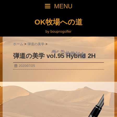
MENU
OK牧場への道
by bouprogolfer
ホーム
>
弾道の美学
>
弾道の美学 vol.95 Hybrid 2H
2020/07/25