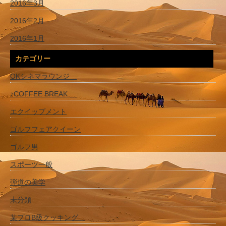
2016年3月
2016年2月
2016年1月
カテゴリー
OKシネマラウンジ
♪COFFEE BREAK
エクイップメント
ゴルフフェアクイーン
ゴルフ男
スポーツ一般
弾道の美学
未分類
某プロB級クッキング