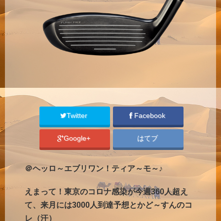
Twitter
Facebook
Google+
はてブ
＠ヘッロ～エブリワン！ティア～モ～♪
えまって！東京のコロナ感染が今週360人超え
て、来月には3000人到達予想とかど～すんのコ
レ（汗）