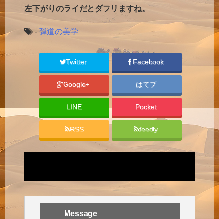
左下がりのライだとダフリますね。
-
弾道の美学
Twitter
Facebook
Google+
はてブ
LINE
Pocket
RSS
feedly
Message