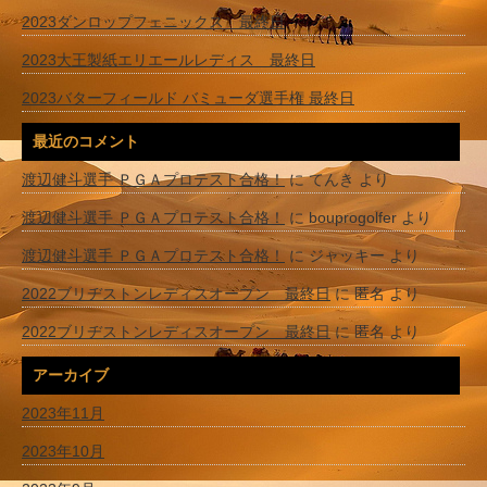
2023ダンロップフェニックス 最終日
2023大王製紙エリエールレディス 最終日
2023バターフィールド バミューダ選手権 最終日
最近のコメント
渡辺健斗選手 ＰＧＡプロテスト合格！
に
てんき
より
渡辺健斗選手 ＰＧＡプロテスト合格！
に
bouprogolfer
より
渡辺健斗選手 ＰＧＡプロテスト合格！
に
ジャッキー
より
2022ブリヂストンレディスオープン 最終日
に
匿名
より
2022ブリヂストンレディスオープン 最終日
に
匿名
より
アーカイブ
2023年11月
2023年10月