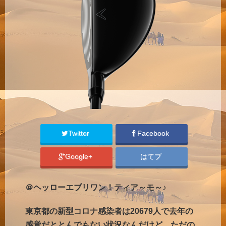
Twitter
Facebook
Google+
はてブ
＠ヘッローエブリワン！ティア～モ～♪
東京都の新型コロナ感染者は20679人で去年の
感覚だととんでもない状況なんだけど、ただの