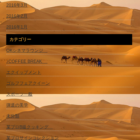
2016年3月
2016年2月
2016年1月
カテゴリー
OKシネマラウンジ
♪COFFEE BREAK
エクイップメント
ゴルフフェアクイーン
スポーツ一般
弾道の美学
未分類
某プロB級クッキング
某プロサインコレクション