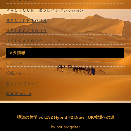
ＪＰＧＡＴＯＵＲ
ＰＲＯＴＯＵＲ 某プロインプレッション
ＳＥＮＩＯＲＴＯＵＲ
ＵＳＬＰＧＡＴＯＵＲ
ＵＳＰＧＡＴＯＵＲ
メタ情報
ログイン
投稿フィード
コメントフィード
WordPress.org
弾道の美学 vol.192 Hybrid #2 Draw | OK牧場への道
by bouprogolfer