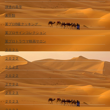
弾道の美学
未分類
某プロB級クッキング
某プロサインコレクション
某プロトラウマ映画サロン
２０２１
２０２２
２０２２
２０２２
２０２２
２０２３
２０２３
２０２３