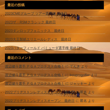
最近の投稿
2023CMEグループ ツアー選手権 最終日
2023ザ・RSMクラシック 最終日
2023ダンロップフェニックス 最終日
2023大王製紙エリエールレディス 最終日
2023バターフィールド バミューダ選手権 最終日
最近のコメント
渡辺健斗選手 ＰＧＡプロテスト合格！
に
てんき
より
渡辺健斗選手 ＰＧＡプロテスト合格！
に
bouprogolfer
より
渡辺健斗選手 ＰＧＡプロテスト合格！
に
ジャッキー
より
2022ブリヂストンレディスオープン 最終日
に
匿名
より
2022ブリヂストンレディスオープン 最終日
に
匿名
より