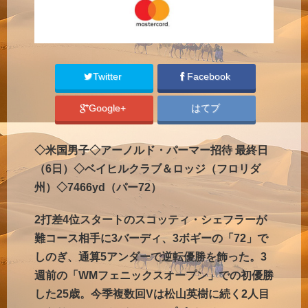
Twitter
Facebook
Google+
はてブ
◇米国男子◇アーノルド・パーマー招待 最終日
（6日）◇ベイヒルクラブ＆ロッジ（フロリダ
州）◇7466yd（パー72）
2打差4位スタートのスコッティ・シェフラーが
難コース相手に3バーディ、3ボギーの「72」で
しのぎ、通算5アンダーで逆転優勝を飾った。3
週前の「WMフェニックスオープン」での初優勝
した25歳。今季複数回Vは松山英樹に続く2人目