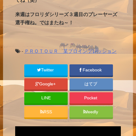
てね（笑）
来週はフロリダシリーズ３週目のプレーヤーズ
選手権ね。ではまたね～！
-
ＰＲＯＴＯＵＲ 某プロインプレッション
Twitter
Facebook
Google+
はてブ
LINE
Pocket
RSS
feedly