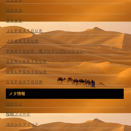
２０２３
２０２３
ＪＬＰＧＡＴＯＵＲ
ＪＰＧＡＴＯＵＲ
ＰＲＯＴＯＵＲ 某プロインプレッション
ＳＥＮＩＯＲＴＯＵＲ
ＵＳＬＰＧＡＴＯＵＲ
ＵＳＰＧＡＴＯＵＲ
メタ情報
ログイン
投稿フィード
コメントフィード