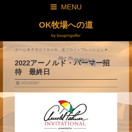
MENU
OK牧場への道
by bouprogolfer
ホーム
>
ＰＲＯＴＯＵＲ 某プロインプレッション
>
2022アーノルド・パーマー招
待 最終日
2022/03/07