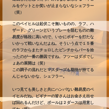
ルをゲットとか笑いが止まらないなシェフラー
（笑）
このベイヒルは起伏こそ無いものの、ラフ、ハ
ザード、グリーンというプレーを阻むものの難
易度が格段に高いので、いかにボギーを打たな
いかって戦いなんだよね。そういう点で１５番
のラフからまたチョロしたピンチからパーを拾
ったのが一番の勝因ですね、フツーはダボでし
ょあの展開は（笑）
この調子の流れだとマスターズも期待が持てる
んじゃないかな、シェフラー。
いつ見ても美しさと共にハンパない難易度のベ
イヒルだね。ビギナーの皆さんはお金さえ出せ
ば回れるんだけど、ボールは２ダースは用意し