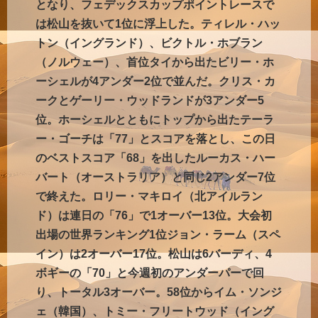
となり、フェデックスカップポイントレースで
は松山を抜いて1位に浮上した。ティレル・ハッ
トン（イングランド）、ビクトル・ホブラン
（ノルウェー）、首位タイから出たビリー・ホ
ーシェルが4アンダー2位で並んだ。クリス・カ
ークとゲーリー・ウッドランドが3アンダー5
位。ホーシェルとともにトップから出たテーラ
ー・ゴーチは「77」とスコアを落とし、この日
のベストスコア「68」を出したルーカス・ハー
バート（オーストラリア）と同じ2アンダー7位
で終えた。ロリー・マキロイ（北アイルラン
ド）は連日の「76」で1オーバー13位。大会初
出場の世界ランキング1位ジョン・ラーム（スペ
イン）は2オーバー17位。松山は6バーディ、4
ボギーの「70」と今週初のアンダーパーで回
り、トータル3オーバー。58位からイム・ソンジ
ェ（韓国）、トミー・フリートウッド（イング