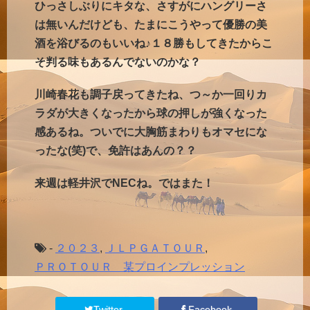
ひっさしぶりにキタな、さすがにハングリーさ
は無いんだけども、たまにこうやって優勝の美
酒を浴びるのもいいね♪１８勝もしてきたからこ
そ判る味もあるんでないのかな？
川崎春花も調子戻ってきたね、つ～か一回りカ
ラダが大きくなったから球の押しが強くなった
感あるね。ついでに大胸筋まわりもオマセにな
ったな(笑)で、免許はあんの？？
来週は軽井沢でNECね。ではまた！
-
２０２３
,
ＪＬＰＧＡＴＯＵＲ
,
ＰＲＯＴＯＵＲ 某プロインプレッション
Twitter
Facebook