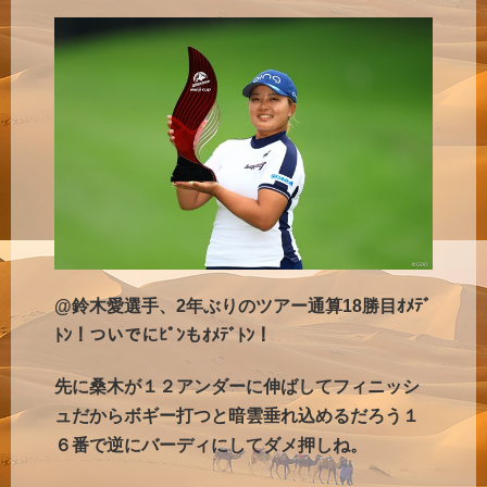
@鈴木愛選手、2年ぶりのツアー通算18勝目ｵﾒﾃﾞ
ﾄﾝ！ついでにﾋﾟﾝもｵﾒﾃﾞﾄﾝ！
先に桑木が１２アンダーに伸ばしてフィニッシ
ュだからボギー打つと暗雲垂れ込めるだろう１
６番で逆にバーディにしてダメ押しね。