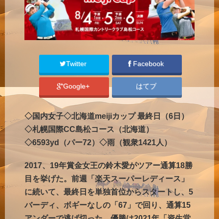
Twitter
Facebook
Google+
はてブ
◇国内女子◇北海道meijiカップ 最終日（6日）
◇札幌国際CC島松コース（北海道）
◇6593yd（パー72）◇雨（観衆1421人）
2017、19年賞金女王の鈴木愛がツアー通算18勝
目を挙げた。前週「楽天スーパーレディース」
に続いて、最終日を単独首位からスタートし、5
バーディ、ボギーなしの「67」で回り、通算15
アンダーで逃げ切った。優勝は2021年「資生堂