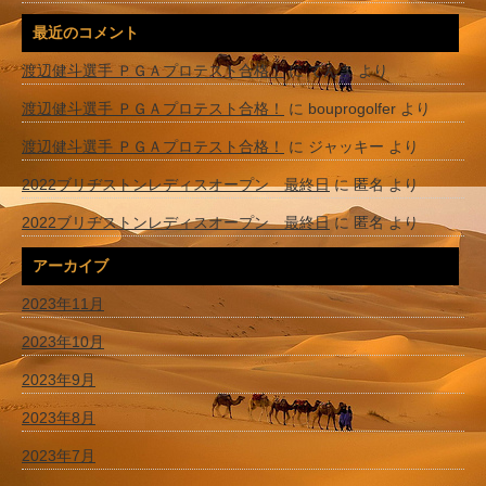
最近のコメント
渡辺健斗選手 ＰＧＡプロテスト合格！
に
てんき
より
渡辺健斗選手 ＰＧＡプロテスト合格！
に
bouprogolfer
より
渡辺健斗選手 ＰＧＡプロテスト合格！
に
ジャッキー
より
2022ブリヂストンレディスオープン 最終日
に
匿名
より
2022ブリヂストンレディスオープン 最終日
に
匿名
より
アーカイブ
2023年11月
2023年10月
2023年9月
2023年8月
2023年7月