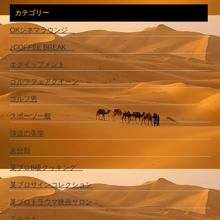
カテゴリー
OKシネマラウンジ
♪COFFEE BREAK
エクイップメント
ゴルフフェアクイーン
ゴルフ男
スポーツ一般
弾道の美学
未分類
某プロB級クッキング
某プロサインコレクション
某プロトラウマ映画サロン
２０２１