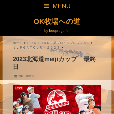
MENU
OK牧場への道
by bouprogolfer
ホーム
>
ＰＲＯＴＯＵＲ 某プロインプレッション
>
ＪＬＰＧＡＴＯＵＲ
>
２０２３
>
2023北海道meijiカップ 最終
日
2023/08/06