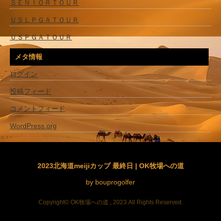
ＳＥＮＩＯＲＴＯＵＲ
ＵＳＬＰＧＡＴＯＵＲ
ＵＳＰＧＡＴＯＵＲ
メタ情報
ログイン
投稿フィード
コメントフィード
WordPress.org
2023北海道meijiカップ 最終日 | OK牧場への道
by bouprogolfer
Copyright© OK牧場への道 , 2023 All Rights Reserved.