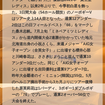
レディス」以来2年ぶりで、今季初白星を飾っ
た。3日間大会（54ホール競技）のノーボギーV
はツアー史上14人目となった。通算12アンダー
2位はこの日フィールドベスト「66」をマークし
た桑木志帆。7月上旬「ミネベアミツミレディ
ス」から道内開催大会2連勝がかかっていた地元
北海道出身の小祝さくら、来週メジャー「AIG女
子オープン（全英女子）」に出場する櫻井心那
と川崎春花は、ささきしょうこと並んで通算10
アンダー3位だった。同じく「AIG女子オープ
ン」に出場する吉田優利は通算9アンダー7位。
昨年大会覇者のイ・ミニョン(韓国)は55位。5月
のヘルニア摘出手術から3カ月ぶりにツアー復帰
した原英莉花は1バーディ、3ボギー1ダブルボギ
ーの「76」でプレーし、通算2オーバー56位で
大会を終えた。