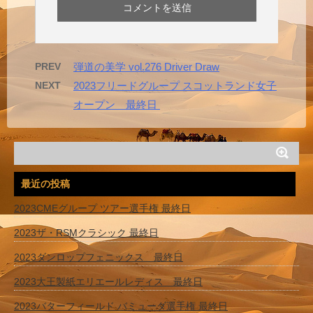
PREV
弾道の美学 vol.276 Driver Draw
NEXT
2023フリードグループ スコットランド女子
オープン 最終日
最近の投稿
2023CMEグループ ツアー選手権 最終日
2023ザ・RSMクラシック 最終日
2023ダンロップフェニックス 最終日
2023大王製紙エリエールレディス 最終日
2023バターフィールド バミューダ選手権 最終日