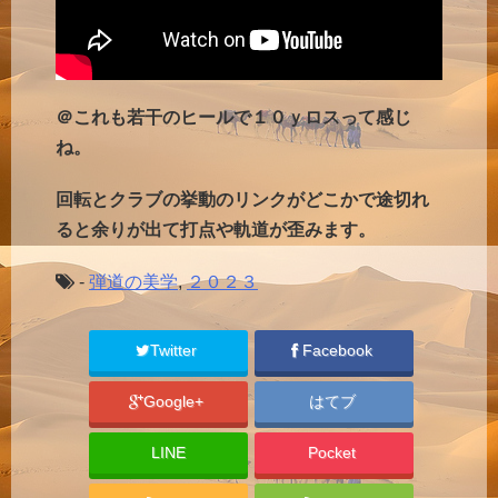
＠これも若干のヒールで１０ｙロスって感じ
ね。
回転とクラブの挙動のリンクがどこかで途切れ
ると余りが出て打点や軌道が歪みます。
-
弾道の美学
,
２０２３
Twitter
Facebook
Google+
はてブ
LINE
Pocket