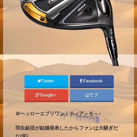
Twitter
Facebook
Google+
はてブ
＠ヘッローエブリワン！ティア～モ～♪
羽生結弦が結婚発表したからファンは大騒ぎだ
な(笑)