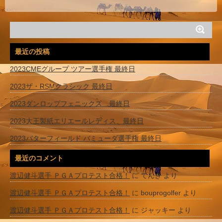
最近の投稿
2023CMEグループ ツアー選手権 最終日
2023ザ・RSMクラシック 最終日
2023ダンロップフェニックス 最終日
2023大王製紙エリエールレディス 最終日
2023バターフィールド バミューダ選手権 最終日
最近のコメント
渡辺健斗選手 ＰＧＡプロテスト合格！
に
てんき
より
渡辺健斗選手 ＰＧＡプロテスト合格！
に
bouprogolfer
より
渡辺健斗選手 ＰＧＡプロテスト合格！
に
ジャッキー
より