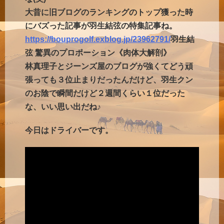
大昔に旧ブログのランキングのトップ獲った時
にバズった記事が羽生結弦の特集記事ね。
https://bouprogolf.exblog.jp/23962791/
羽生結
弦 驚異のプロポーション《肉体大解剖》
林真理子とジーンズ屋のブログが強くてどう頑
張っても３位止まりだったんだけど、羽生クン
のお陰で瞬間だけど２週間くらい１位だった
な、いい思い出だね♪
今日はドライバーです。