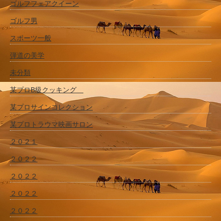
ゴルフフェアクイーン
ゴルフ男
スポーツ一般
弾道の美学
未分類
某プロB級クッキング
某プロサインコレクション
某プロトラウマ映画サロン
２０２１
２０２２
２０２２
２０２２
２０２２