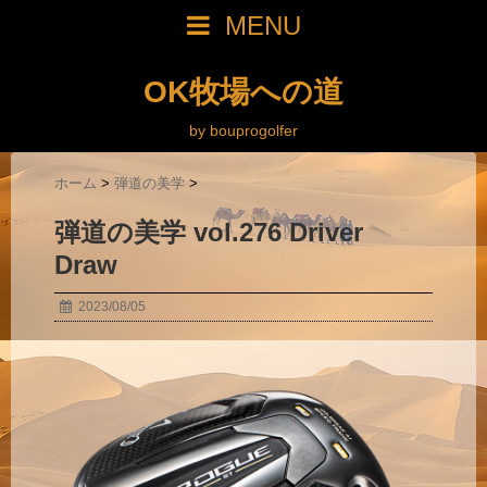
MENU
OK牧場への道
by bouprogolfer
ホーム
>
弾道の美学
>
弾道の美学 vol.276 Driver
Draw
2023/08/05