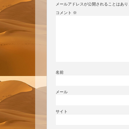
メールアドレスが公開されることはあり
コメント
※
名前
メール
サイト