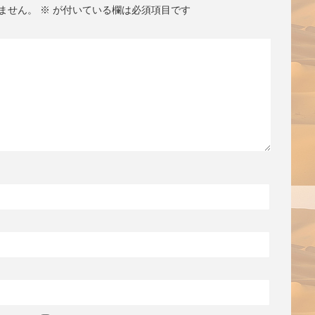
ません。
※
が付いている欄は必須項目です