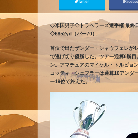
Twitter
Facebo
◇米国男子◇トラベラーズ選手権 最終
◇6852yd（パー70）
首位で出たザンダー・シャウフェレが4
で逃げ切り優勝した。ツアー通算6勝目。
ン。アマチュアのマイケル・トルビョン
コッティ・シェフラーは通算10アンダ
ー19位で終えた。