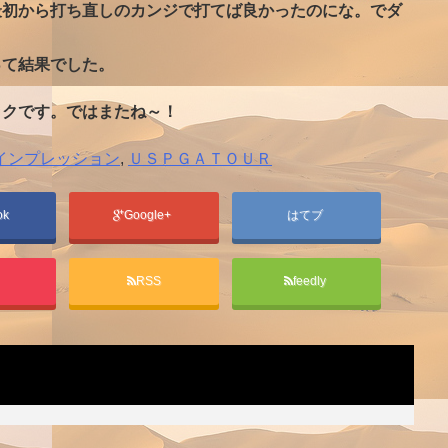
最初から打ち直しのカンジで打てば良かったのにな。でダ
って結果でした。
ックです。ではまたね～！
インプレッション
,
ＵＳＰＧＡＴＯＵＲ
ok
Google+
はてブ
t
RSS
feedly