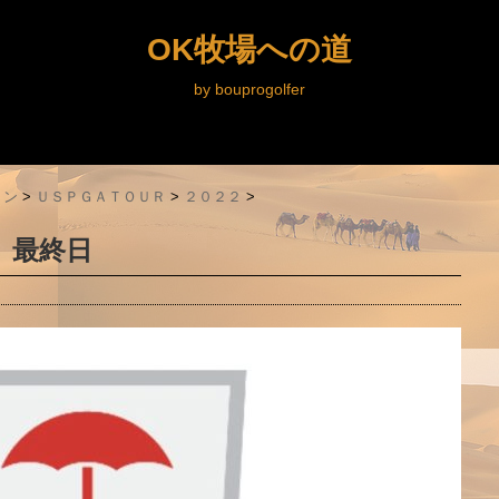
OK牧場への道
by bouprogolfer
ョン
>
ＵＳＰＧＡＴＯＵＲ
>
２０２２
>
 最終日