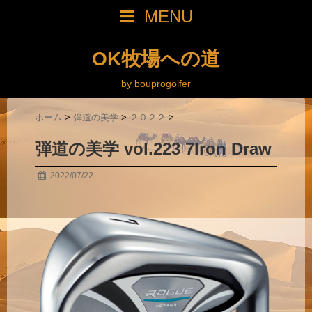
MENU
OK牧場への道
by bouprogolfer
ホーム
>
弾道の美学
>
２０２２
>
弾道の美学 vol.223 7Iron Draw
2022/07/22