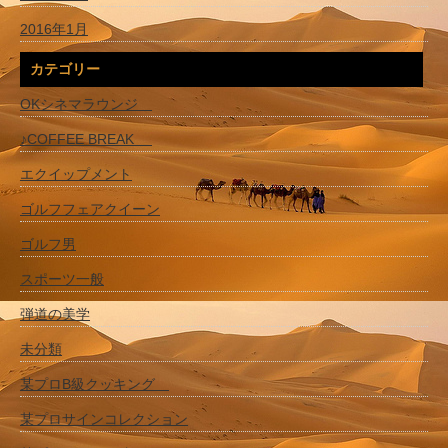
2016年1月
カテゴリー
OKシネマラウンジ
♪COFFEE BREAK
エクイップメント
ゴルフフェアクイーン
ゴルフ男
スポーツ一般
弾道の美学
未分類
某プロB級クッキング
某プロサインコレクション