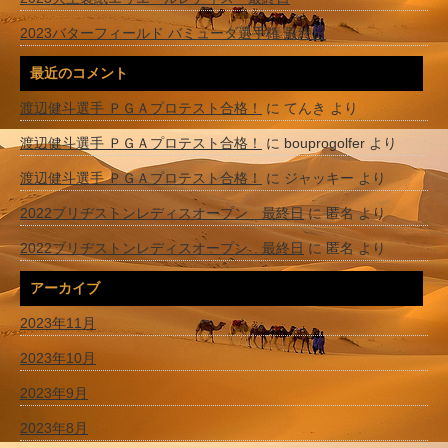
2023バターフィールド バミューダ選手権 最終日
最近のコメント
渡辺健斗選手 ＰＧＡプロテスト合格！
に
てんき
より
渡辺健斗選手 ＰＧＡプロテスト合格！
に
bouprogolfer
より
渡辺健斗選手 ＰＧＡプロテスト合格！
に
ジャッキー
より
2022ブリヂストンレディスオープン 最終日
に
匿名
より
2022ブリヂストンレディスオープン 最終日
に
匿名
より
アーカイブ
2023年11月
2023年10月
2023年9月
2023年8月