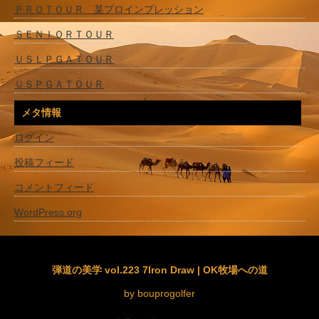
ＰＲＯＴＯＵＲ 某プロインプレッション
ＳＥＮＩＯＲＴＯＵＲ
ＵＳＬＰＧＡＴＯＵＲ
ＵＳＰＧＡＴＯＵＲ
メタ情報
ログイン
投稿フィード
コメントフィード
WordPress.org
弾道の美学 vol.223 7Iron Draw | OK牧場への道
by bouprogolfer