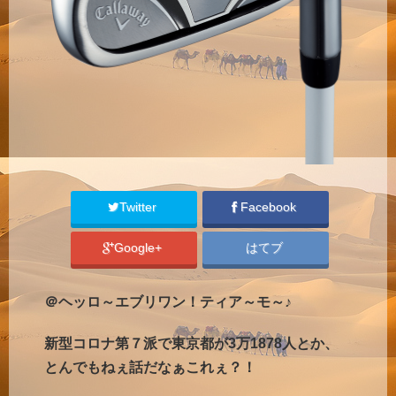
Twitter
Facebook
Google+
はてブ
＠ヘッロ～エブリワン！ティア～モ～♪
新型コロナ第７派で東京都が3万1878人とか、
とんでもねぇ話だなぁこれぇ？！