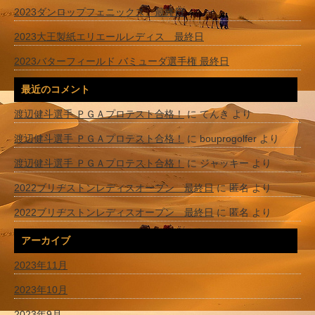
2023ダンロップフェニックス 最終日
2023大王製紙エリエールレディス 最終日
2023バターフィールド バミューダ選手権 最終日
最近のコメント
渡辺健斗選手 ＰＧＡプロテスト合格！
に
てんき
より
渡辺健斗選手 ＰＧＡプロテスト合格！
に
bouprogolfer
より
渡辺健斗選手 ＰＧＡプロテスト合格！
に
ジャッキー
より
2022ブリヂストンレディスオープン 最終日
に
匿名
より
2022ブリヂストンレディスオープン 最終日
に
匿名
より
アーカイブ
2023年11月
2023年10月
2023年9月