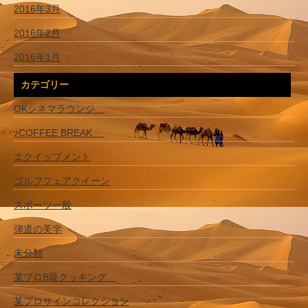
2016年3月
2016年2月
2016年1月
カテゴリー
OKシネマラウンジ
♪COFFEE BREAK
エクイップメント
ゴルフフェアクイーン
スポーツ一般
弾道の美学
未分類
某プロB級クッキング
某プロサインコレクション