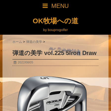
MENU
OK牧場への道
by bouprogolfer
ホーム
>
弾道の美学
>
弾道の美学 vol.225 5Iron Draw
2022/08/05