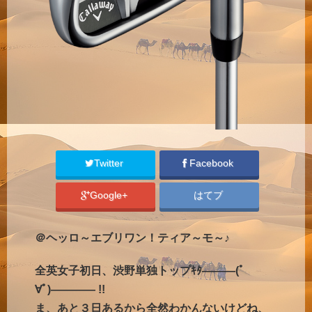
Twitter
Facebook
Google+
はてブ
＠ヘッロ～エブリワン！ティア～モ～♪
全英女子初日、渋野単独トップｷﾀ―――(ﾟ
∀ﾟ)―――― !!
ま、あと３日あるから全然わかんないけどね、