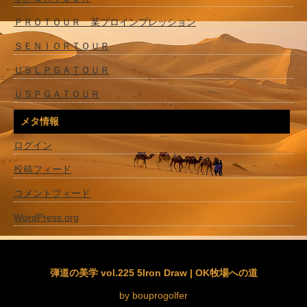
ＰＲＯＴＯＵＲ 某プロインプレッション
ＳＥＮＩＯＲＴＯＵＲ
ＵＳＬＰＧＡＴＯＵＲ
ＵＳＰＧＡＴＯＵＲ
メタ情報
ログイン
投稿フィード
コメントフィード
WordPress.org
弾道の美学 vol.225 5Iron Draw | OK牧場への道
by bouprogolfer