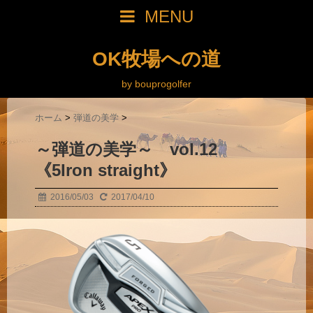
MENU
OK牧場への道
by bouprogolfer
ホーム
>
弾道の美学
>
～弾道の美学～ vol.12
《5Iron straight》
2016/05/03
2017/04/10