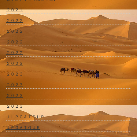
２０２１
２０２２
２０２２
２０２２
２０２２
２０２３
２０２３
２０２３
２０２３
２０２３
ＪＬＰＧＡＴＯＵＲ
ＪＰＧＡＴＯＵＲ