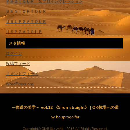
ＰＲＯＴＯＵＲ 某プロインプレッション
ＳＥＮＩＯＲＴＯＵＲ
ＵＳＬＰＧＡＴＯＵＲ
ＵＳＰＧＡＴＯＵＲ
メタ情報
ログイン
投稿フィード
コメントフィード
WordPress.org
～弾道の美学～ vol.12 《5Iron straight》 | OK牧場への道
by bouprogolfer
Copyright© OK牧場への道 , 2016 All Rights Reserved.