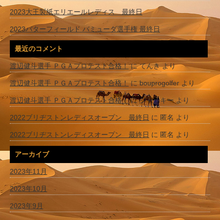
2023大王製紙エリエールレディス 最終日
2023バターフィールド バミューダ選手権 最終日
最近のコメント
渡辺健斗選手 ＰＧＡプロテスト合格！
に
てんき
より
渡辺健斗選手 ＰＧＡプロテスト合格！
に
bouprogolfer
より
渡辺健斗選手 ＰＧＡプロテスト合格！
に
ジャッキー
より
2022ブリヂストンレディスオープン 最終日
に
匿名
より
2022ブリヂストンレディスオープン 最終日
に
匿名
より
アーカイブ
2023年11月
2023年10月
2023年9月