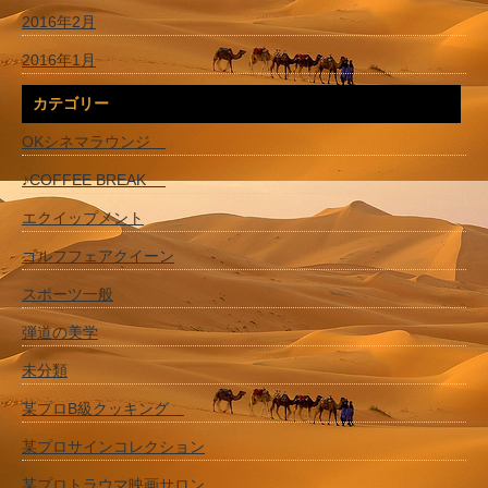
2016年2月
2016年1月
カテゴリー
OKシネマラウンジ
♪COFFEE BREAK
エクイップメント
ゴルフフェアクイーン
スポーツ一般
弾道の美学
未分類
某プロB級クッキング
某プロサインコレクション
某プロトラウマ映画サロン