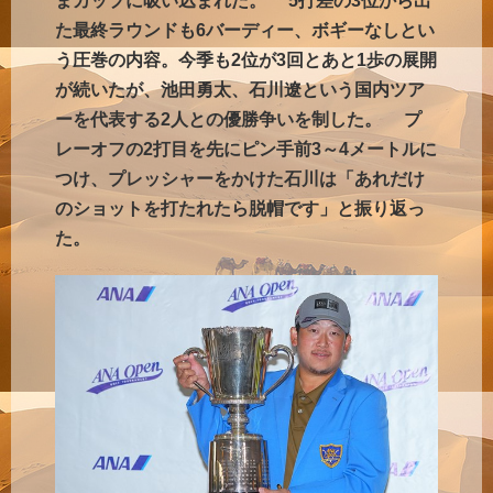
まカップに吸い込まれた。 5打差の3位から出
た最終ラウンドも6バーディー、ボギーなしとい
う圧巻の内容。今季も2位が3回とあと1歩の展開
が続いたが、池田勇太、石川遼という国内ツア
ーを代表する2人との優勝争いを制した。 プ
レーオフの2打目を先にピン手前3～4メートルに
つけ、プレッシャーをかけた石川は「あれだけ
のショットを打たれたら脱帽です」と振り返っ
た。