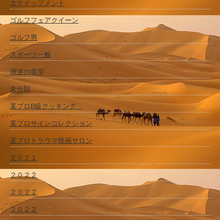
エクイップメント
ゴルフフェアクイーン
ゴルフ男
スポーツ一般
弾道の美学
未分類
某プロB級クッキング
某プロサインコレクション
某プロトラウマ映画サロン
２０２１
２０２２
２０２２
２０２２