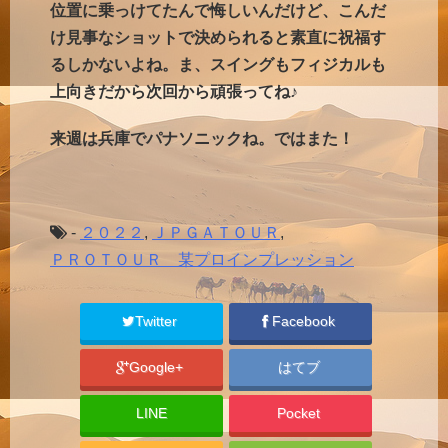
位置に乗っけてたんで悔しいんだけど、こんだ
け見事なショットで決められると素直に祝福す
るしかないよね。ま、スイングもフィジカルも
上向きだから次回から頑張ってね♪
来週は兵庫でパナソニックね。ではまた！
-
２０２２
,
ＪＰＧＡＴＯＵＲ
,
ＰＲＯＴＯＵＲ 某プロインプレッション
Twitter
Facebook
Google+
はてブ
LINE
Pocket