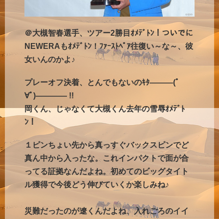
＠大槻智春選手、ツアー2勝目ｵﾒﾃﾞﾄﾝ！ついでに
NEWERAもｵﾒﾃﾞﾄﾝ！ﾌｧｰｽﾄﾍﾟｱ往復い～な～、彼
女いんのかよ♪
プレーオフ決着、とんでもないのｷﾀ―――(ﾟ
∀ﾟ)―――― !!
岡くん、じゃなくて大槻くん去年の雪辱ｵﾒﾃﾞﾄ
ﾝ！
１ピンちょい先から真っすぐバックスピンでど
真ん中から入ったな。これインパクトで面が合
ってる証拠なんだよね。初めてのビッグタイト
ル獲得で今後どう伸びていくか楽しみね♪
災難だったのが遼くんだよね、入れごろのイイ