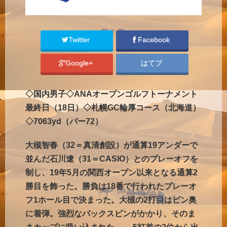
Twitter
Facebook
Google+
はてブ
◇国内男子◇ANAオープンゴルフトーナメント
最終日（18日）◇札幌GC輪厚コース（北海道）
◇7063yd（パー72）
大槻智春（32＝真清創設）が通算19アンダーで
並んだ石川遼（31＝CASIO）とのプレーオフを
制し、19年5月の関西オープン以来となる通算2
勝目を飾った。勝負は18番で行われたプレーオ
フ1ホール目で決まった。大槻の2打目はピン奥
に着弾。強烈なバックスピンがかかり、そのま