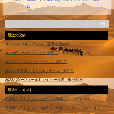
日
最近の投稿
2023CMEグループ ツアー選手権 最終日
2023ザ・RSMクラシック 最終日
2023ダンロップフェニックス 最終日
2023大王製紙エリエールレディス 最終日
2023バターフィールド バミューダ選手権 最終日
最近のコメント
渡辺健斗選手 ＰＧＡプロテスト合格！
に
てんき
より
渡辺健斗選手 ＰＧＡプロテスト合格！
に
bouprogolfer
より