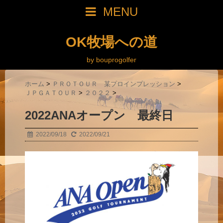
MENU
OK牧場への道
by bouprogolfer
ホーム
>
ＰＲＯＴＯＵＲ 某プロインプレッション
>
ＪＰＧＡＴＯＵＲ
>
２０２２
>
2022ANAオープン 最終日
2022/09/18
2022/09/21