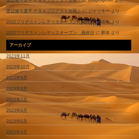
渡辺健斗選手 ＰＧＡプロテスト合格！
に
bouprogolfer
より
渡辺健斗選手 ＰＧＡプロテスト合格！
に
ジャッキー
より
2022ブリヂストンレディスオープン 最終日
に
匿名
より
2022ブリヂストンレディスオープン 最終日
に
匿名
より
アーカイブ
2023年11月
2023年10月
2023年9月
2023年8月
2023年7月
2023年6月
2023年5月
2023年4月