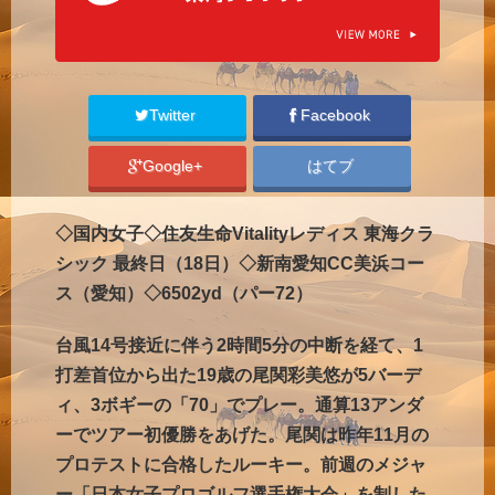
Twitter
Facebook
Google+
はてブ
◇国内女子◇住友生命Vitalityレディス 東海クラ
シック 最終日（18日）◇新南愛知CC美浜コー
ス（愛知）◇6502yd（パー72）
台風14号接近に伴う2時間5分の中断を経て、1
打差首位から出た19歳の尾関彩美悠が5バーデ
ィ、3ボギーの「70」でプレー。通算13アンダ
ーでツアー初優勝をあげた。尾関は昨年11月の
プロテストに合格したルーキー。前週のメジャ
ー「日本女子プロゴルフ選手権大会」を制した