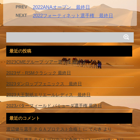
PREV
2022ANAオープン 最終日
NEXT
2022フォーティネット選手権 最終日
最近の投稿
2023CMEグループ ツアー選手権 最終日
2023ザ・RSMクラシック 最終日
2023ダンロップフェニックス 最終日
2023大王製紙エリエールレディス 最終日
2023バターフィールド バミューダ選手権 最終日
最近のコメント
渡辺健斗選手 ＰＧＡプロテスト合格！
に
てんき
より