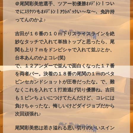
＠尾関彩美悠選手、ツアー初優勝ｵﾒﾃﾞﾄﾝ！つい
でにｽﾘｸｿﾝもｵﾒﾃﾞﾄﾝ！ｱｳﾄﾊﾞｯｸい～な～、免許持
ってんのかよ♪
吉田が１６番の１０ｍ下りスライスラインを絶
妙なタッチで入れて単独トップと思ったら、尾
関も上り７ｍをドンピシャで入れて並ぶとか、
台本あんのかよコレ(笑)
で、１２アンダーで並んで面白くなった１７番
を両者パー。決着の１８番の尾関の１ｍのベタ
ピンセカンドショットが圧巻だったな。で、難
なくこれを入れて１打差逃げ切り優勝ね。吉田
も１ピンちょいにつけてたんだけど、コレには
負けちゃったな。悔しいけどダイジョブだから
次回頑張れ♪
尾関彩美悠は若さ溢れる思い切りのいいスイン