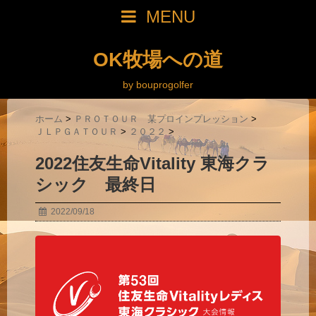
MENU
OK牧場への道
by bouprogolfer
ホーム
>
ＰＲＯＴＯＵＲ 某プロインプレッション
>
ＪＬＰＧＡＴＯＵＲ
>
２０２２
>
2022住友生命Vitality 東海クラ
シック 最終日
2022/09/18