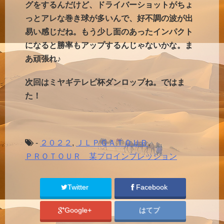
グをするんだけど、ドライバーショットがちょ
っとアレな巻き球が多いんで、好不調の波が出
易い感じだね。もう少し面のあったインパクト
になると勝率もアップするんじゃないかな。ま
あ頑張れ♪
次回はミヤギテレビ杯ダンロップね。ではま
た！
-
２０２２
,
ＪＬＰＧＡＴＯＵＲ
,
ＰＲＯＴＯＵＲ 某プロインプレッション
Twitter
Facebook
Google+
はてブ