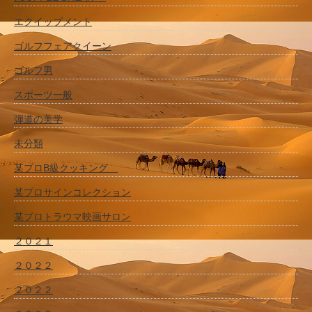
エクイップメント
ゴルフフェアクイーン
ゴルフ男
スポーツ一般
弾道の美学
未分類
某プロB級クッキング
某プロサインコレクション
某プロトラウマ映画サロン
２０２１
２０２２
２０２２