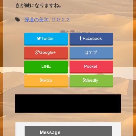
きが鍵になりますね。
-
弾道の美学
,
２０２２
Twitter
Facebook
Google+
はてブ
LINE
Pocket
RSS
feedly
Message