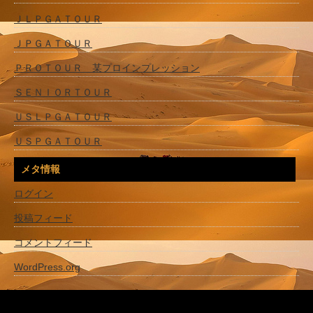
ＪＬＰＧＡＴＯＵＲ
ＪＰＧＡＴＯＵＲ
ＰＲＯＴＯＵＲ 某プロインプレッション
ＳＥＮＩＯＲＴＯＵＲ
ＵＳＬＰＧＡＴＯＵＲ
ＵＳＰＧＡＴＯＵＲ
メタ情報
ログイン
投稿フィード
コメントフィード
WordPress.org