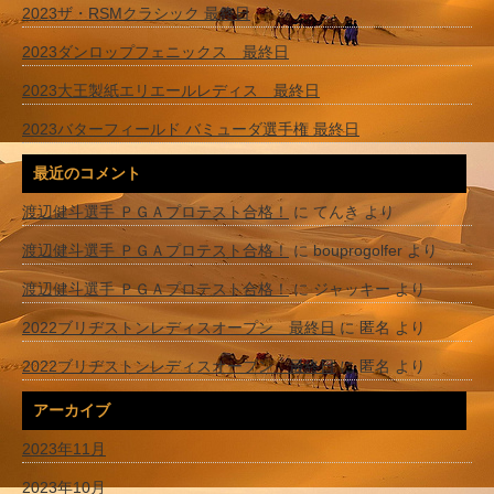
2023ザ・RSMクラシック 最終日
2023ダンロップフェニックス 最終日
2023大王製紙エリエールレディス 最終日
2023バターフィールド バミューダ選手権 最終日
最近のコメント
渡辺健斗選手 ＰＧＡプロテスト合格！
に
てんき
より
渡辺健斗選手 ＰＧＡプロテスト合格！
に
bouprogolfer
より
渡辺健斗選手 ＰＧＡプロテスト合格！
に
ジャッキー
より
2022ブリヂストンレディスオープン 最終日
に
匿名
より
2022ブリヂストンレディスオープン 最終日
に
匿名
より
アーカイブ
2023年11月
2023年10月