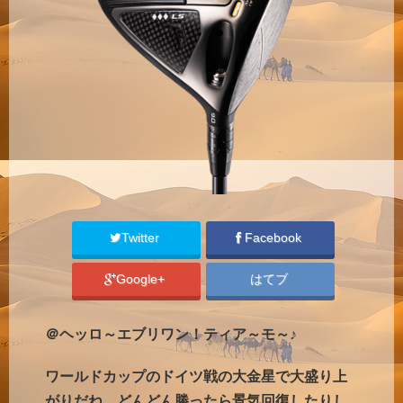
Twitter
Facebook
Google+
はてブ
＠ヘッロ～エブリワン！ティア～モ～♪
ワールドカップのドイツ戦の大金星で大盛り上
がりだね。どんどん勝ったら景気回復したりし