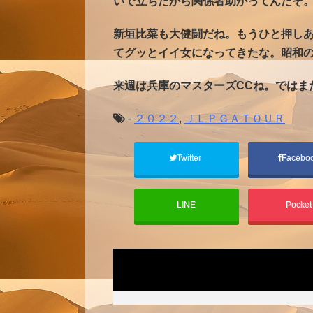
いで立ちだから関係者助かってんだぞ。
新垣比菜も大健闘だね。もうひと押し
てグッとイイ女になってきたな。昭和
来週は兵庫のマスターズCCね。ではま
-
２０２２
,
ＪＬＰＧＡＴＯＵＲ
Twitter
Facebo
LINE
Pocke