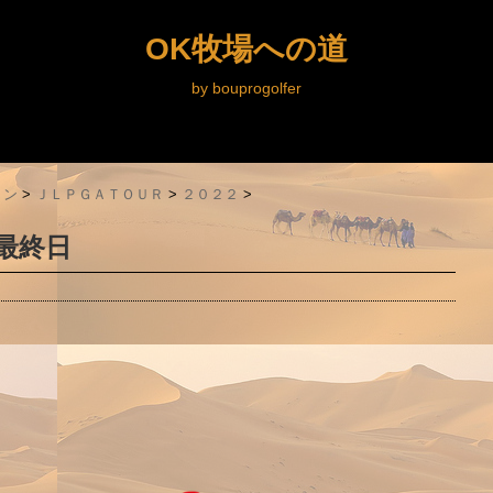
OK牧場への道
by bouprogolfer
ョン
>
ＪＬＰＧＡＴＯＵＲ
>
２０２２
>
最終日