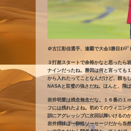
＠古江彩佳選手、連覇で大会3勝目ｵﾒﾃﾞﾄﾝ
３打差スタートで余裕かなと思ったら
ナインだったね。勝因は何と言っても
から入れたってことなんだけど、頼も
NASAと双璧の強さだね。ほんと、飛
岩井明愛は残念無念だな。１６番の１
フには残れたよね。初めてのウィニン
訓にアグレッシブに次回以降いけるの
岩井姉妹は一卵性ソーセージだから当