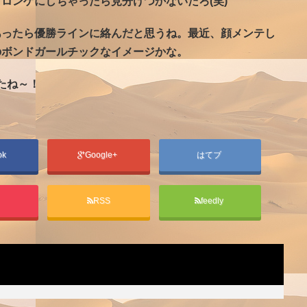
ロンゲにしちゃったら見分けつかないだろ(笑)
あったら優勝ラインに絡んだと思うね。最近、顔メンテし
のボンドガールチックなイメージかな。
たね～！
ok
Google+
はてブ
t
RSS
feedly