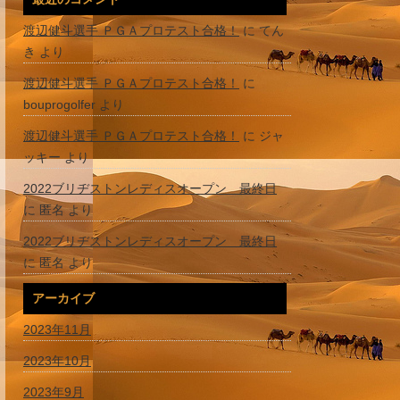
渡辺健斗選手 ＰＧＡプロテスト合格！
に
てん
き
より
渡辺健斗選手 ＰＧＡプロテスト合格！
に
bouprogolfer
より
渡辺健斗選手 ＰＧＡプロテスト合格！
に
ジャ
ッキー
より
2022ブリヂストンレディスオープン 最終日
に
匿名
より
2022ブリヂストンレディスオープン 最終日
に
匿名
より
アーカイブ
2023年11月
2023年10月
2023年9月