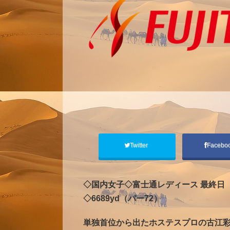
Twitter
Facebo
◇国内女子◇富士通レディース 最終日
◇6689yd（パー72）
単独首位から出たホステスプロの古江彩