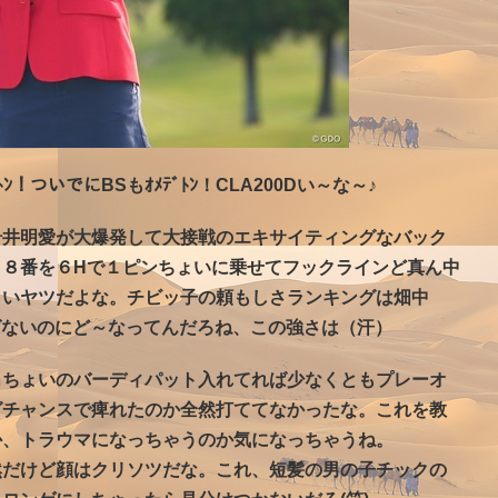
！ついでにBSもｵﾒﾃﾞﾄﾝ！CLA200Dい～な～♪
岩井明愛が大爆発して大接戦のエキサイティングなバック
１８番を６Hで１ピンちょいに乗せてフックラインど真ん中
しいヤツだよな。チビッ子の頼もしさランキングは畑中
ばないのにど～なってんだろね、この強さは（汗）
ｍちょいのバーディパット入れてれば少なくともプレーオ
グチャンスで痺れたのか全然打ててなかったな。これを教
か、トラウマになっちゃうのか気になっちゃうね。
然だけど顔はクリソツだな。これ、短髪の男の子チックの