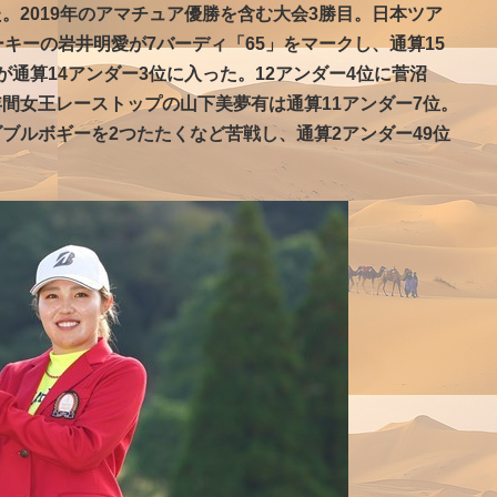
。2019年のアマチュア優勝を含む大会3勝目。日本ツア
キーの岩井明愛が7バーディ「65」をマークし、通算15
通算14アンダー3位に入った。12アンダー4位に菅沼
間女王レーストップの山下美夢有は通算11アンダー7位。
ブルボギーを2つたたくなど苦戦し、通算2アンダー49位