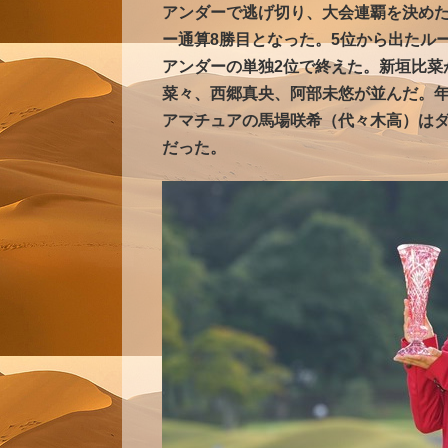
アンダーで逃げ切り、大会連覇を決めた
ー通算8勝目となった。5位から出たルー
アンダーの単独2位で終えた。新垣比菜が
菜々、西郷真央、阿部未悠が並んだ。年
アマチュアの馬場咲希（代々木高）はダ
だった。