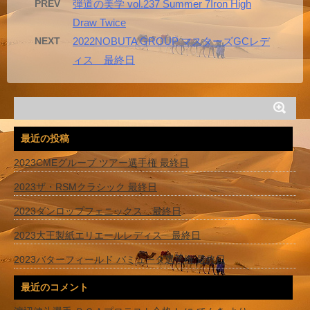
PREV
弾道の美学 vol.237 Summer 7Iron High
Draw Twice
NEXT
2022NOBUTA GROUP マスターズGCレデ
ィス 最終日
最近の投稿
2023CMEグループ ツアー選手権 最終日
2023ザ・RSMクラシック 最終日
2023ダンロップフェニックス 最終日
2023大王製紙エリエールレディス 最終日
2023バターフィールド バミューダ選手権 最終日
最近のコメント