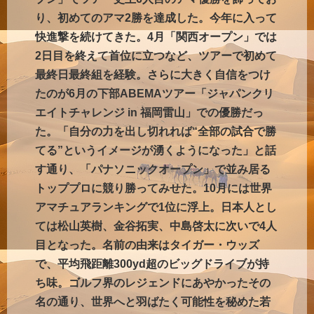
り、初めてのアマ2勝を達成した。今年に入って
快進撃を続けてきた。4月「関西オープン」では
2日目を終えて首位に立つなど、ツアーで初めて
最終日最終組を経験。さらに大きく自信をつけ
たのが6月の下部ABEMAツアー「ジャパンクリ
エイトチャレンジ in 福岡雷山」での優勝だっ
た。「自分の力を出し切れれば“全部の試合で勝
てる”というイメージが湧くようになった」と話
す通り、「パナソニックオープン」で並み居る
トッププロに競り勝ってみせた。10月には世界
アマチュアランキングで1位に浮上。日本人とし
ては松山英樹、金谷拓実、中島啓太に次いで4人
目となった。名前の由来はタイガー・ウッズ
で、平均飛距離300yd超のビッグドライブが持
ち味。ゴルフ界のレジェンドにあやかったその
名の通り、世界へと羽ばたく可能性を秘めた若