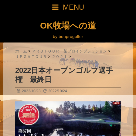
MENU
OK牧場への道
by bouprogolfer
ホーム
>
ＰＲＯＴＯＵＲ 某プロインプレッション
>
ＪＰＧＡＴＯＵＲ
>
２０２１
>
2022日本オープンゴルフ選手
権 最終日
2022/10/23
2022/10/24