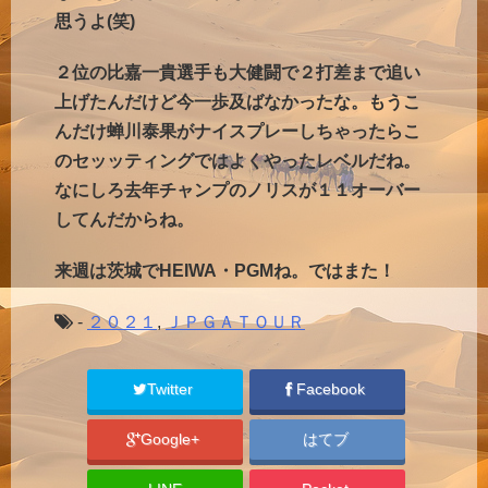
思うよ(笑)
２位の比嘉一貴選手も大健闘で２打差まで追い
上げたんだけど今一歩及ばなかったな。もうこ
んだけ蝉川泰果がナイスプレーしちゃったらこ
のセッッティングではよくやったレベルだね。
なにしろ去年チャンプのノリスが１１オーバー
してんだからね。
来週は茨城でHEIWA・PGMね。ではまた！
-
２０２１
,
ＪＰＧＡＴＯＵＲ
Twitter
Facebook
Google+
はてブ