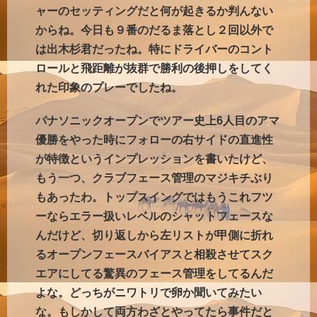
ャーのセッティングだと何が起きるか判んない
からね。今日も９番のだるま落とし２回以外で
は出木杉君だったね。特にドライバーのコント
ロールと飛距離が抜群で勝利の後押しをしてく
れた印象のプレーでしたね。
パナソニックオープンでツアー史上6人目のアマ
優勝をやった時にフォローの右サイドの直進性
が特徴というインプレッションを書いたけど、
もう一つ、クラブフェース管理のマジキチぶり
もあったわ。トップスイングではもうこれフツ
ーならエラー扱いレベルのシャットフェースな
んだけど、切り返しから左リストが甲側に折れ
るオープンフェースバイアスと相殺させてスク
エアにしてる驚異のフェース管理をしてるんだ
よな。どっちがニワトリで卵か聞いてみたい
な。もしかして両方わざとやってたら事件だと