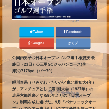
Twitter
Facebook
Google+
はてブ
◇国内男子◇日本オープンゴルフ選手権競技 最
終日（23日）◇三甲GCジャパンコース(兵
庫)◇7178yd（パー70）
蝉川泰果（せみかわ・たいが／東北福祉大4年）
が、アマチュアとして第1回大会（1927年）の
赤星六郎以来となる95年ぶりの「日本オープ
ン」制覇を成し遂げた。9月「パナソニックオー
プン」でツアー史上6人目のアマ優勝を飾ってお