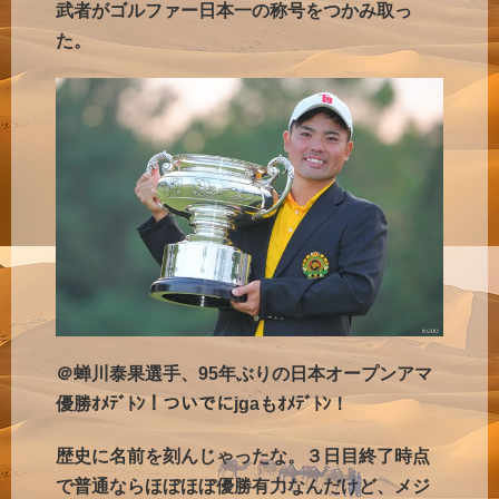
武者がゴルファー日本一の称号をつかみ取っ
た。
＠蝉川泰果選手、95年ぶりの日本オープンアマ
優勝ｵﾒﾃﾞﾄﾝ！ついでにjgaもｵﾒﾃﾞﾄﾝ！
歴史に名前を刻んじゃったな。３日目終了時点
で普通ならほぼほぼ優勝有力なんだけど、メジ