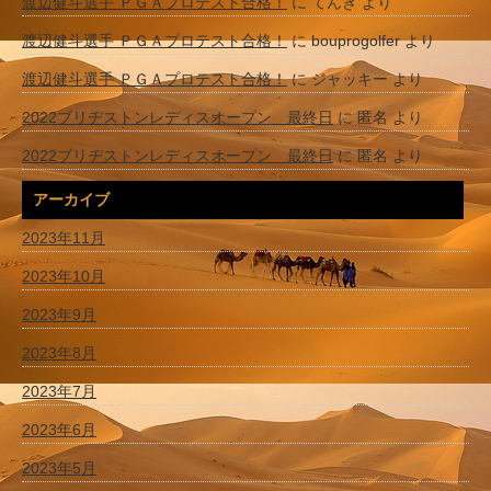
渡辺健斗選手 ＰＧＡプロテスト合格！
に
てんき
より
渡辺健斗選手 ＰＧＡプロテスト合格！
に
bouprogolfer
より
渡辺健斗選手 ＰＧＡプロテスト合格！
に
ジャッキー
より
2022ブリヂストンレディスオープン 最終日
に
匿名
より
2022ブリヂストンレディスオープン 最終日
に
匿名
より
アーカイブ
2023年11月
2023年10月
2023年9月
2023年8月
2023年7月
2023年6月
2023年5月