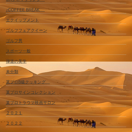
♪COFFEE BREAK
エクイップメント
ゴルフフェアクイーン
ゴルフ男
スポーツ一般
弾道の美学
未分類
某プロB級クッキング
某プロサインコレクション
某プロトラウマ映画サロン
２０２１
２０２２