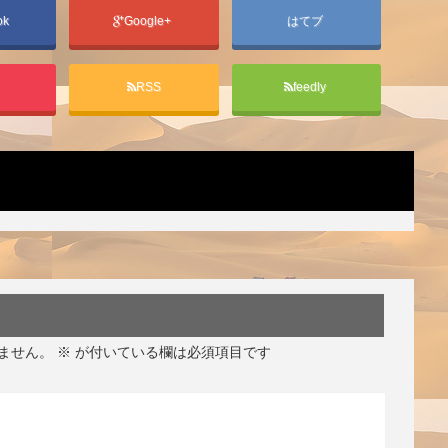
ok
Google+
はてブ
t
RSS
feedly
ません。
※
が付いている欄は必須項目です