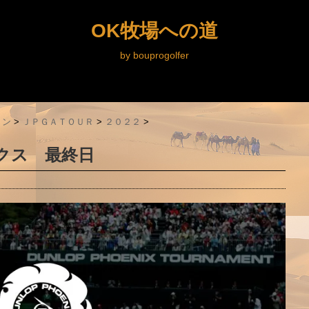
OK牧場への道
by bouprogolfer
ョン
>
ＪＰＧＡＴＯＵＲ
>
２０２２
>
ックス 最終日