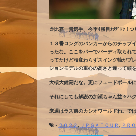
＠比嘉一貴選手、今季4勝目ｵﾒﾃﾞﾄﾝ！つい
１３番ロングのバンカーからのチップ
ったな。ここをパーでバーディ取られ
ってたけど相変わらずスイング軸がブ
ションモデルの重心の高さと違って頭
大槻大健闘だな。更にフェードボール
それにしても解説の加瀬ちゃん益々ハク
来週はラス前のカシオワールドね。で
-
２０２２
,
ＪＰＧＡＴＯＵＲ
,
ＰＲＯ