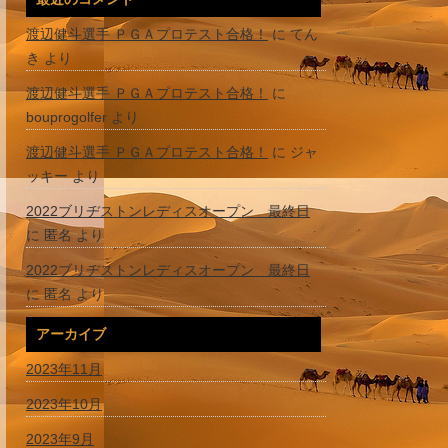
渡辺健斗選手 ＰＧＡプロテスト合格！
に
てん
き
より
渡辺健斗選手 ＰＧＡプロテスト合格！
に
bouprogolfer
より
渡辺健斗選手 ＰＧＡプロテスト合格！
に
ジャ
ッキー
より
2022ブリヂストンレディスオープン 最終日
に
匿名
より
2022ブリヂストンレディスオープン 最終日
に
匿名
より
アーカイブ
2023年11月
2023年10月
2023年9月