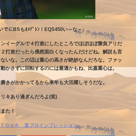
でにBSもｵﾒﾃﾞﾄﾝ！EQS450い～な～♪
インイーグルで４打差にしたところでほぼほぼ勝負アリだ
て２打差だったら俄然面白くなったんだけどね。解説も言
レないな。この辺は重心の高さが絶妙なんだろな。ファッ
を動かさずに回転するのには最適かもね、比嘉重心は。
に磨きがかかってるから来年も大活躍しそうだな。
リキあり過ぎんだろよ(笑)
はまた！
ＴＯＵＲ 某プロインプレッション