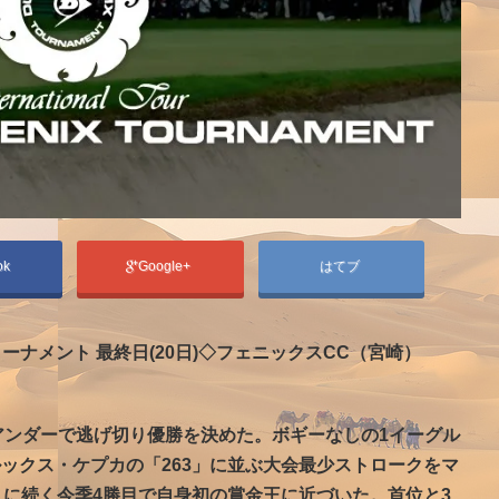
ok
Google+
はてブ
ナメント 最終日(20日)◇フェニックスCC（宮崎）
アンダーで逃げ切り優勝を決めた。ボギーなしの1イーグル
ブルックス・ケプカの「263」に並ぶ大会最少ストロークをマ
」に続く今季4勝目で自身初の賞金王に近づいた。首位と3