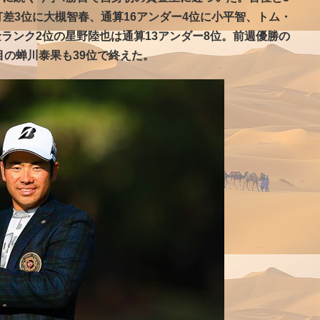
打差3位に大槻智春、通算16アンダー4位に小平智、トム・
ランク2位の星野陸也は通算13アンダー8位。前週優勝の
目の蝉川泰果も39位で終えた。