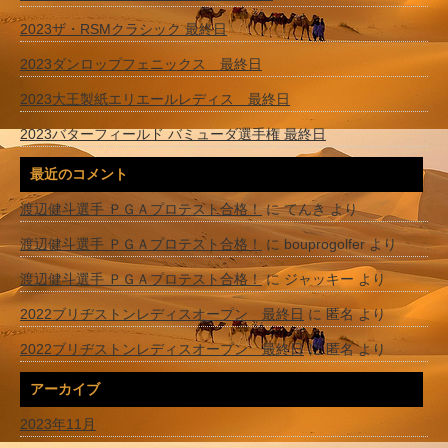
2023ザ・RSMクラシック 最終日
2023ダンロップフェニックス 最終日
2023大王製紙エリエールレディス 最終日
2023バターフィールド バミューダ選手権 最終日
最近のコメント
渡辺健斗選手 ＰＧＡプロテスト合格！
に
てんき
より
渡辺健斗選手 ＰＧＡプロテスト合格！
に
bouprogolfer
より
渡辺健斗選手 ＰＧＡプロテスト合格！
に
ジャッキー
より
2022ブリヂストンレディスオープン 最終日
に
匿名
より
2022ブリヂストンレディスオープン 最終日
に
匿名
より
アーカイブ
2023年11月