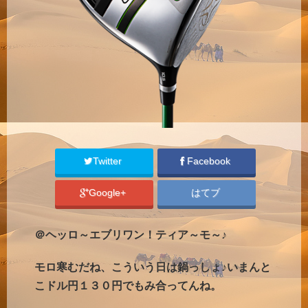
Twitter
Facebook
Google+
はてブ
＠ヘッロ～エブリワン！ティア～モ～♪
モロ寒むだね、こういう日は鍋っしょ♪いまんと
こドル円１３０円でもみ合ってんね。