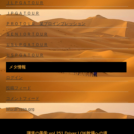
ＪＬＰＧＡＴＯＵＲ
ＪＰＧＡＴＯＵＲ
ＰＲＯＴＯＵＲ 某プロインプレッション
ＳＥＮＩＯＲＴＯＵＲ
ＵＳＬＰＧＡＴＯＵＲ
ＵＳＰＧＡＴＯＵＲ
メタ情報
ログイン
投稿フィード
コメントフィード
WordPress.org
弾道の美学 vol.251 Driver | OK牧場への道