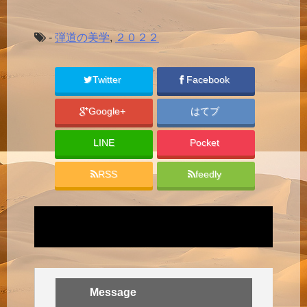
-
弾道の美学
,
２０２２
Twitter
Facebook
Google+
はてブ
LINE
Pocket
RSS
feedly
Message