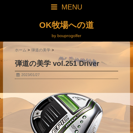
MENU
OK牧場への道
by bouprogolfer
ホーム
>
弾道の美学
>
弾道の美学 vol.251 Driver
2023/01/27