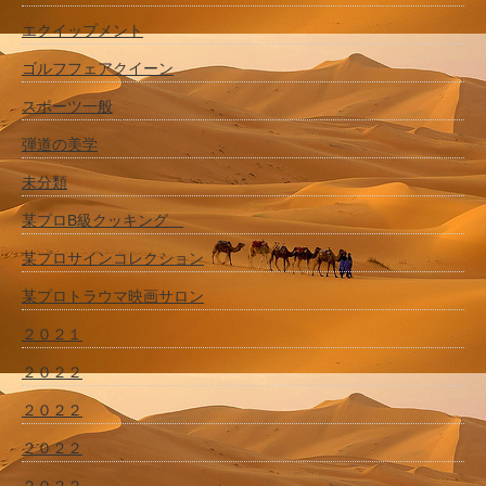
エクイップメント
ゴルフフェアクイーン
スポーツ一般
弾道の美学
未分類
某プロB級クッキング
某プロサインコレクション
某プロトラウマ映画サロン
２０２１
２０２２
２０２２
２０２２
２０２２