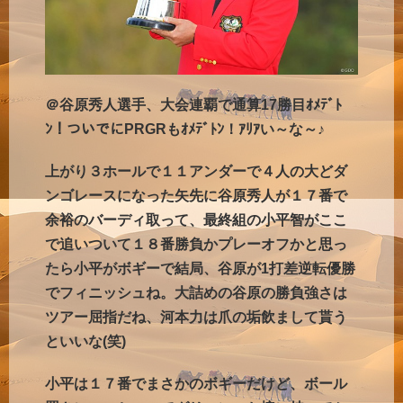
＠谷原秀人選手、大会連覇で通算17勝目ｵﾒﾃﾞﾄ
ﾝ！ついでにPRGRもｵﾒﾃﾞﾄﾝ！ｱﾘｱい～な～♪
上がり３ホールで１１アンダーで４人の大どダ
ンゴレースになった矢先に谷原秀人が１７番で
余裕のバーディ取って、最終組の小平智がここ
で追いついて１８番勝負かプレーオフかと思っ
たら小平がボギーで結局、谷原が1打差逆転優勝
でフィニッシュね。大詰めの谷原の勝負強さは
ツアー屈指だね、河本力は爪の垢飲まして貰う
といいな(笑)
小平は１７番でまさかのボギーだけど、ボール