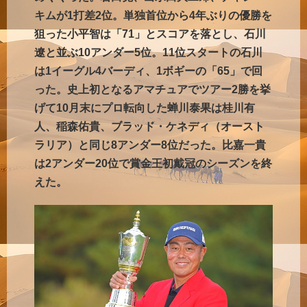
キムが1打差2位。単独首位から4年ぶりの優勝を
狙った小平智は「71」とスコアを落とし、石川
遼と並ぶ10アンダー5位。11位スタートの石川
は1イーグル4バーディ、1ボギーの「65」で回
った。史上初となるアマチュアでツアー2勝を挙
げて10月末にプロ転向した蝉川泰果は桂川有
人、稲森佑貴、ブラッド・ケネディ（オースト
ラリア）と同じ8アンダー8位だった。比嘉一貴
は2アンダー20位で賞金王初戴冠のシーズンを終
えた。