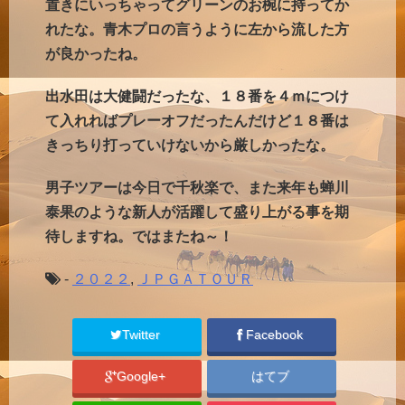
置きにいっちゃってグリーンのお椀に持ってか
れたな。青木プロの言うように左から流した方
が良かったね。
出水田は大健闘だったな、１８番を４ｍにつけ
て入れればプレーオフだったんだけど１８番は
きっちり打っていけないから厳しかったな。
男子ツアーは今日で千秋楽で、また来年も蝉川
泰果のような新人が活躍して盛り上がる事を期
待しますね。ではまたね～！
-
２０２２
,
ＪＰＧＡＴＯＵＲ
Twitter
Facebook
Google+
はてブ