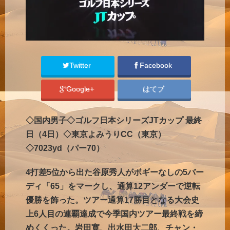
Twitter
Facebook
Google+
はてブ
◇国内男子◇ゴルフ日本シリーズJTカップ 最終
日（4日）◇東京よみうりCC（東京）
◇7023yd（パー70）
4打差5位から出た谷原秀人がボギーなしの5バー
ディ「65」をマークし、通算12アンダーで逆転
優勝を飾った。ツアー通算17勝目となる大会史
上6人目の連覇達成で今季国内ツアー最終戦を締
めくくった。岩田寛、出水田大二郎、チャン・