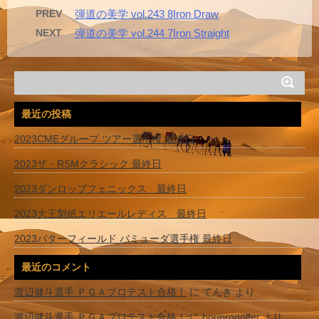
PREV
弾道の美学 vol.243 8Iron Draw
NEXT
弾道の美学 vol.244 7Iron Straight
最近の投稿
2023CMEグループ ツアー選手権 最終日
2023ザ・RSMクラシック 最終日
2023ダンロップフェニックス 最終日
2023大王製紙エリエールレディス 最終日
2023バターフィールド バミューダ選手権 最終日
最近のコメント
渡辺健斗選手 ＰＧＡプロテスト合格！
に
てんき
より
渡辺健斗選手 ＰＧＡプロテスト合格！
に
bouprogolfer
より