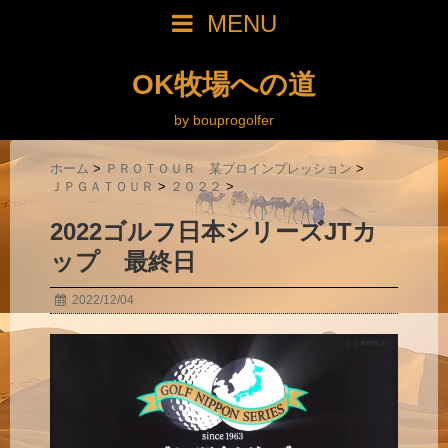
MENU
OK牧場への道
by bouprogolfer
ホーム
>
ＰＲＯＴＯＵＲ 某プロインプレッション
>
ＪＰＧＡＴＯＵＲ
>
２０２２
>
2022ゴルフ日本シリーズJTカ
ップ 最終日
2022/12/04