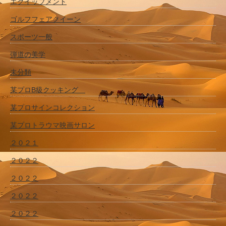
エクイップメント
ゴルフフェアクイーン
スポーツ一般
弾道の美学
未分類
某プロB級クッキング
某プロサインコレクション
某プロトラウマ映画サロン
２０２１
２０２２
２０２２
２０２２
２０２２