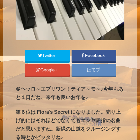
Twitter
Facebook
Google+
はてブ
＠ヘッロ～エブリワン！ティア～モ～♪今年もあ
と１日だね、来年も良いお年を♪
第６位は Flora’s Secret になりました。売り上
げ的にはそれほどでなくてもエンヤ屈指の名曲
だと思いますね。新緑の山道をクルージングす
る時とかピッタリね♪