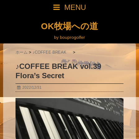
MENU
OK牧場への道
by bouprogolfer
ホーム
>
♪COFFEE BREAK
>
♪COFFEE BREAK vol.39
Flora’s Secret
2022/12/31