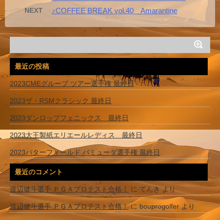
NEXT
♪COFFEE BREAK vol.40 Amarantine
最近の投稿
2023CMEグループ ツアー選手権 最終日
2023ザ・RSMクラシック 最終日
2023ダンロップフェニックス 最終日
2023大王製紙エリエールレディス 最終日
2023バターフィールド バミューダ選手権 最終日
最近のコメント
渡辺健斗選手 ＰＧＡプロテスト合格！
に
てんき
より
渡辺健斗選手 ＰＧＡプロテスト合格！
に
bouprogolfer
より