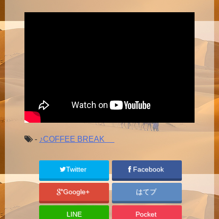
-
♪COFFEE BREAK
Twitter
Facebook
Google+
はてブ
LINE
Pocket