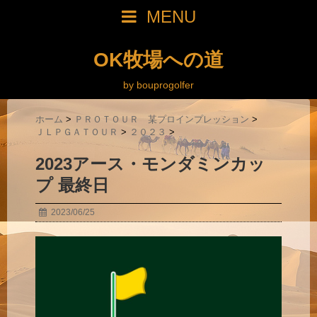
MENU
OK牧場への道
by bouprogolfer
ホーム
>
ＰＲＯＴＯＵＲ 某プロインプレッション
>
ＪＬＰＧＡＴＯＵＲ
>
２０２３
>
2023アース・モンダミンカッ
プ 最終日
2023/06/25