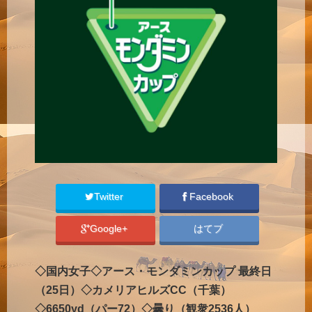
Twitter
Facebook
Google+
はてブ
◇国内女子◇アース・モンダミンカップ 最終日
（25日）◇カメリアヒルズCC（千葉）
◇6650yd（パー72）◇曇り（観衆2536人）