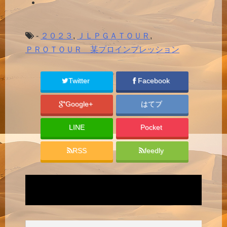
-
２０２３
,
ＪＬＰＧＡＴＯＵＲ
,
ＰＲＯＴＯＵＲ 某プロインプレッション
Twitter
Facebook
Google+
はてブ
LINE
Pocket
RSS
feedly