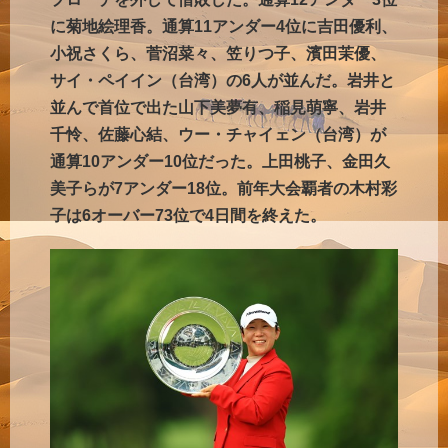
に菊地絵理香。通算11アンダー4位に吉田優利、
小祝さくら、菅沼菜々、笠りつ子、濱田茉優、
サイ・ペイイン（台湾）の6人が並んだ。岩井と
並んで首位で出た山下美夢有、稲見萌寧、岩井
千怜、佐藤心結、ウー・チャイェン（台湾）が
通算10アンダー10位だった。上田桃子、金田久
美子らが7アンダー18位。前年大会覇者の木村彩
子は6オーバー73位で4日間を終えた。