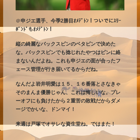
＠
申ジエ選手、今季2勝目ｵﾒﾃﾞﾄﾝ！ついでにｽﾘｰ
ﾎﾞﾝﾄﾞもｵﾒﾃﾞﾄﾝ！
縦の綺麗なバックスピンのベタピンで決めた
な。バックスピンでも捻じれたやつはピンに絡
まないんだよね。これも申ジエの面が合ったフ
ェース管理が行き届いてるからだね。
なんだよ岩井明愛は１５、１６番落とさなきゃ
そのまんま優勝じゃん、これは悔しいな。プレ
ーオフにも負けたから２重苦の敗戦だからダメ
ージでかいな、ドンマイ！
来週は戸塚でオサレな資生堂ね。ではまた！