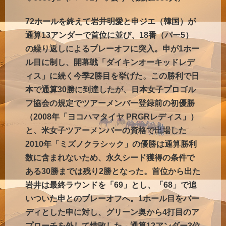
72ホールを終えて岩井明愛と申ジエ（韓国）が
通算13アンダーで首位に並び、18番（パー5）
の繰り返しによるプレーオフに突入。申が1ホー
ル目に制し、開幕戦「ダイキンオーキッドレデ
ィス」に続く今季2勝目を挙げた。この勝利で日
本で通算30勝に到達したが、日本女子プロゴル
フ協会の規定でツアーメンバー登録前の初優勝
（2008年「ヨコハマタイヤ PRGRレディス」）
と、米女子ツアーメンバーの資格で出場した
2010年「ミズノクラシック」の優勝は通算勝利
数に含まれないため、永久シード獲得の条件で
ある30勝までは残り2勝となった。首位から出た
岩井は最終ラウンドを「69」とし、「68」で追
いついた申とのプレーオフへ。1ホール目をバー
ディとした申に対し、グリーン奥から4打目のア
プローチを外して惜敗した。通算12アンダー3位