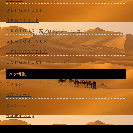
ＪＬＰＧＡＴＯＵＲ
ＪＰＧＡＴＯＵＲ
ＰＲＯＴＯＵＲ 某プロインプレッション
ＳＥＮＩＯＲＴＯＵＲ
ＵＳＬＰＧＡＴＯＵＲ
ＵＳＰＧＡＴＯＵＲ
メタ情報
ログイン
投稿フィード
コメントフィード
WordPress.org