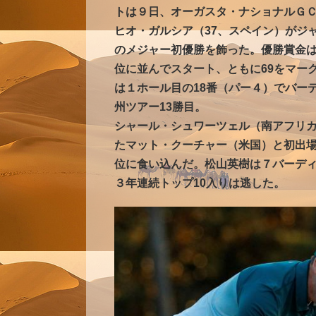
トは９日、オーガスタ・ナショナルＧＣ
ヒオ・ガルシア（37、スペイン）がジ
のメジャー初優勝を飾った。優勝賞金は1
位に並んでスタート、ともに69をマー
は１ホール目の18番（パー４）でバー
州ツアー13勝目。
シャール・シュワーツェル（南アフリカ
たマット・クーチャー（米国）と初出
位に食い込んだ。松山英樹は７バーディ
３年連続トップ10入りは逃した。