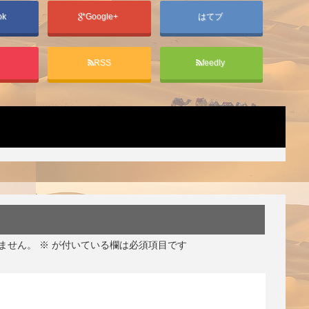
ok
Google+
はてブ
t
RSS
feedly
ません。
※
が付いている欄は必須項目です