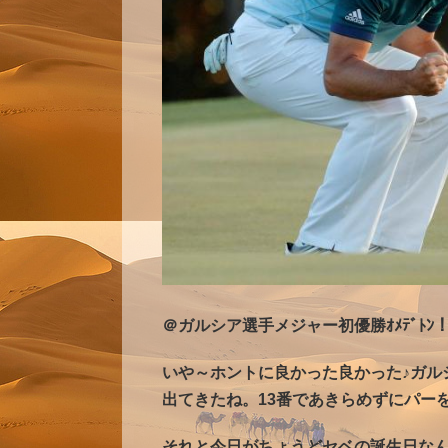
＠ガルシア選手メジャー初優勝ｵﾒﾃﾞﾄﾝ！
いや～ホントに良かった良かった♪ガル
出てきたね。13番であきらめずにパー
それと今日がちょうどセベの誕生日な