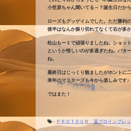
小笠原
ちゃん聞いてる～？誕生日だか
ローズもグッゲイムでした。ただ勝利
後半はなんか振り切れてなくて右が多
松山もー１で頑張りましたね。ショッ
というか惜しいのが多過ぎたね。パタ
ね。
最終日はじっくり観ましたがホントに
来年のマスターズも今から楽しみです♪
ではまた！
-
ＰＲＯＴＯＵＲ 某プロインプレッ