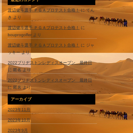
渡辺健斗選手 ＰＧＡプロテスト合格！
に
てん
き
より
渡辺健斗選手 ＰＧＡプロテスト合格！
に
bouprogolfer
より
渡辺健斗選手 ＰＧＡプロテスト合格！
に
ジャ
ッキー
より
2022ブリヂストンレディスオープン 最終日
に
匿名
より
2022ブリヂストンレディスオープン 最終日
に
匿名
より
アーカイブ
2023年11月
2023年10月
2023年9月