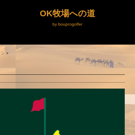
OK牧場への道
by bouprogolfer
ョン
>