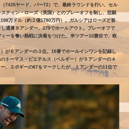
（7435ヤード、パー72）で、最終ラウンドを行い、セル
ャスティン・ローズ（英国）とのプレーオフを制し、悲願
98万ドル（約２億1780万円）。ガルシアはローズと首
クし通算９アンダー、279でホールアウト。プレーオフで
ディーを奪い熱戦に決着をつけた。米ツアー10勝目で、欧
）が６アンダーの３位。16番でホールインワンを記録し
場のトーマス・ピエテルス（ベルギー）が５アンダーの４
ー、２ボギーの67をマークしたが、１アンダーの11位で