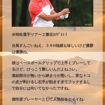
＠時松選手ツアー２勝目ｵﾒﾃﾞﾄﾝ！
台風すんごいねえ、３６H短縮も珍しいけど優勝
は優勝ね。
彼はベースボールグリップで上手くプレーして
るけど、けっこう難しいんだよねコレ。
連結部分が無いから納まりが悪いし、変なトコ
の皮が剥けるし右手が効きすぎてフックするし
で自分には向いてなかったですね。
個性派プレーヤーとして人気出るとイイね♪