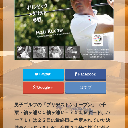
Twitter
Facebook
Google+
はてブ
男子ゴルフの「ブリヂストンオープン」（千
葉・袖ヶ浦ＣＣ袖ヶ浦Ｃ＝７１１９ヤード、パ
ー７１）は２２日の最終日に予定されていた決
勝ラウンド（Ｒ）が、台風２１号の接近に伴う