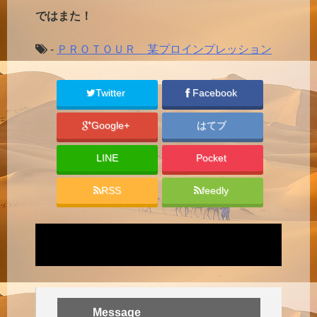
ではまた！
-
ＰＲＯＴＯＵＲ 某プロインプレッション
Twitter
Facebook
Google+
はてブ
LINE
Pocket
RSS
feedly
Message