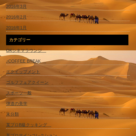
2016年3月
2016年2月
2016年1月
カテゴリー
OKシネマラウンジ
♪COFFEE BREAK
エクイップメント
ゴルフフェアクイーン
スポーツ一般
弾道の美学
未分類
某プロB級クッキング
某プロサインコレクション