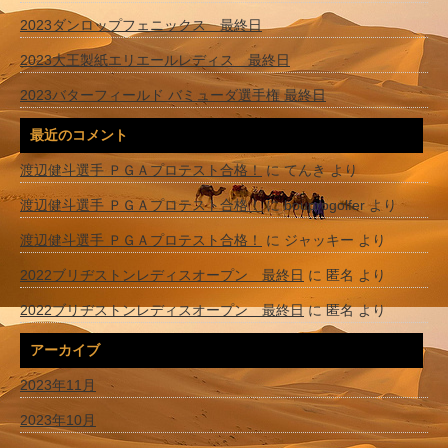
2023ダンロップフェニックス 最終日
2023大王製紙エリエールレディス 最終日
2023バターフィールド バミューダ選手権 最終日
最近のコメント
渡辺健斗選手 ＰＧＡプロテスト合格！
に
てんき
より
渡辺健斗選手 ＰＧＡプロテスト合格！
に
bouprogolfer
より
渡辺健斗選手 ＰＧＡプロテスト合格！
に
ジャッキー
より
2022ブリヂストンレディスオープン 最終日
に
匿名
より
2022ブリヂストンレディスオープン 最終日
に
匿名
より
アーカイブ
2023年11月
2023年10月