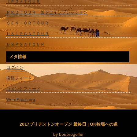
ＪＰＧＡＴＯＵＲ
ＰＲＯＴＯＵＲ 某プロインプレッション
ＳＥＮＩＯＲＴＯＵＲ
ＵＳＬＰＧＡＴＯＵＲ
ＵＳＰＧＡＴＯＵＲ
メタ情報
ログイン
投稿フィード
コメントフィード
WordPress.org
2017ブリヂストンオープン 最終日 | OK牧場への道
by bouprogolfer