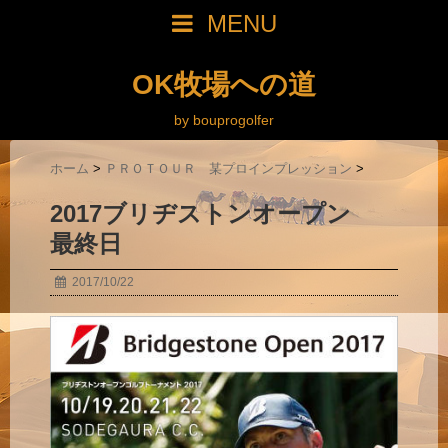
MENU
OK牧場への道
by bouprogolfer
ホーム
>
ＰＲＯＴＯＵＲ 某プロインプレッション
>
2017ブリヂストンオープン
最終日
2017/10/22