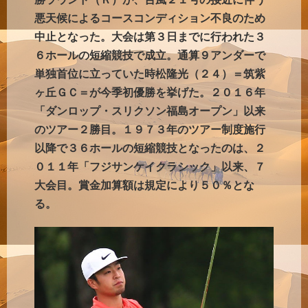
悪天候によるコースコンディション不良のため
中止となった。大会は第３日までに行われた３
６ホールの短縮競技で成立。通算９アンダーで
単独首位に立っていた時松隆光（２４）＝筑紫
ヶ丘ＧＣ＝が今季初優勝を挙げた。２０１６年
「ダンロップ・スリクソン福島オープン」以来
のツアー２勝目。１９７３年のツアー制度施行
以降で３６ホールの短縮競技となったのは、２
０１１年「フジサンケイクラシック」以来、７
大会目。賞金加算額は規定により５０％とな
る。