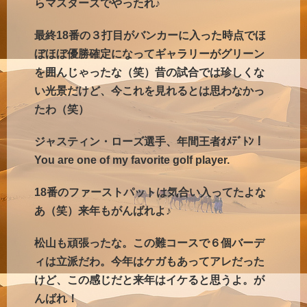
らマスターズでやったれ♪
最終18番の３打目がバンカーに入った時点でほ
ぼほぼ優勝確定になってギャラリーがグリーン
を囲んじゃったな（笑）昔の試合では珍しくな
い光景だけど、今これを見れるとは思わなかっ
たわ（笑）
ジャスティン・ローズ選手、年間王者ｵﾒﾃﾞﾄﾝ！
You are one of my favorite golf player.
18番のファーストパットは気合い入ってたよな
あ（笑）来年もがんばれよ♪
松山も頑張ったな。この難コースで６個バーデ
ィは立派だわ。今年はケガもあってアレだった
けど、この感じだと来年はイケると思うよ。が
んばれ！