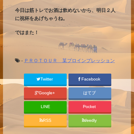
今日は筋トレでお酒は飲めないから、明日２人
に祝杯をあげちゃうね。
ではまた！
-
ＰＲＯＴＯＵＲ 某プロインプレッション
Twitter
Facebook
Google+
はてブ
LINE
Pocket
RSS
feedly