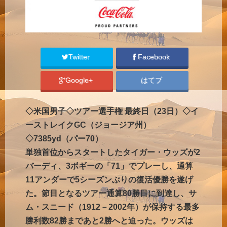
Twitter
Facebook
Google+
はてブ
◇米国男子◇ツアー選手権 最終日（23日）◇イ
ーストレイクGC（ジョージア州）
◇7385yd（パー70）
単独首位からスタートしたタイガー・ウッズが2
バーディ、3ボギーの「71」でプレーし、通算
11アンダーで5シーズンぶりの復活優勝を遂げ
た。節目となるツアー通算80勝目に到達し、サ
ム・スニード（1912－2002年）が保持する最多
勝利数82勝まであと2勝へと迫った。ウッズは