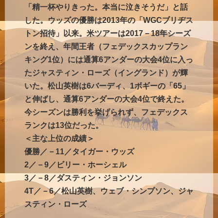
「精一杯やりきった。本当に泣きそうだ」と話
した。ウッズの優勝は2013年の「WGCブリヂス
トン招待」以来。米ツアーは2017－18年シーズ
ンを終え、年間王者（フェデックスカップラン
キング1位）には通算6アンダーの大会4位に入っ
たジャスティン・ローズ（イングランド）が輝
いた。松山英樹は6バーディ、1ボギーの「65」
と伸ばし、通算6アンダーの大会4位で終えた。
今シーズンは勝利を挙げられず、フェデックス
ランクは13位だった。
＜主な上位の成績＞
優勝／－11／タイガー・ウッズ
2／－9／ビリー・ホーシェル
3／－8／ダスティン・ジョンソン
4T／－6／松山英樹、ウェブ・シンプソン、ジャ
スティン・ローズ