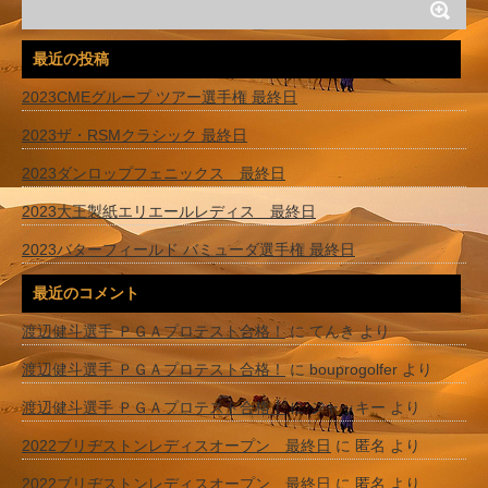
最近の投稿
2023CMEグループ ツアー選手権 最終日
2023ザ・RSMクラシック 最終日
2023ダンロップフェニックス 最終日
2023大王製紙エリエールレディス 最終日
2023バターフィールド バミューダ選手権 最終日
最近のコメント
渡辺健斗選手 ＰＧＡプロテスト合格！
に
てんき
より
渡辺健斗選手 ＰＧＡプロテスト合格！
に
bouprogolfer
より
渡辺健斗選手 ＰＧＡプロテスト合格！
に
ジャッキー
より
2022ブリヂストンレディスオープン 最終日
に
匿名
より
2022ブリヂストンレディスオープン 最終日
に
匿名
より