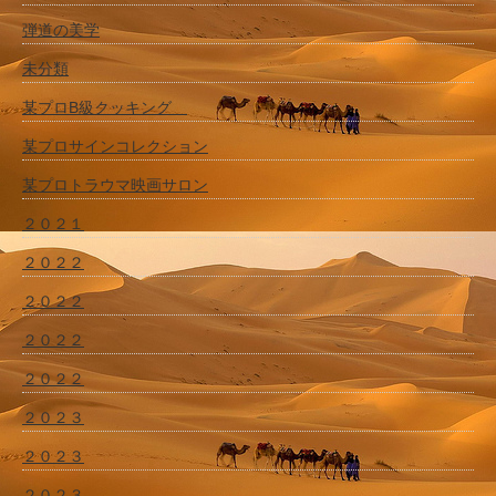
弾道の美学
未分類
某プロB級クッキング
某プロサインコレクション
某プロトラウマ映画サロン
２０２１
２０２２
２０２２
２０２２
２０２２
２０２３
２０２３
２０２３