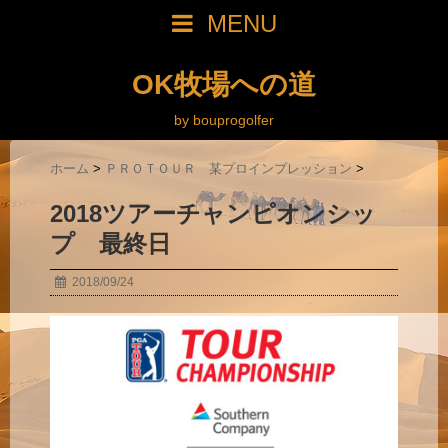
MENU
OK牧場への道
by bouprogolfer
ホーム
>
ＰＲＯＴＯＵＲ 某プロインプレッション
>
2018ツアーチャンピオンシッ
プ 最終日
2018/09/24