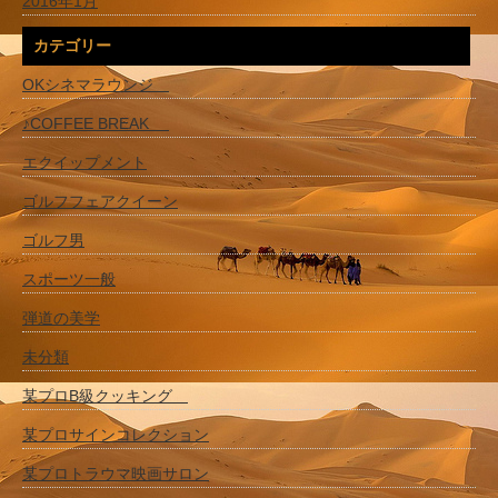
2016年1月
カテゴリー
OKシネマラウンジ
♪COFFEE BREAK
エクイップメント
ゴルフフェアクイーン
ゴルフ男
スポーツ一般
弾道の美学
未分類
某プロB級クッキング
某プロサインコレクション
某プロトラウマ映画サロン