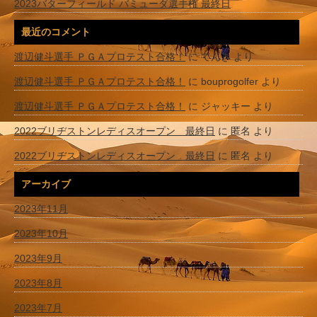
2023バターフィールド バミューダ選手権 最終日
最近のコメント
渡辺健斗選手 ＰＧＡプロテスト合格！
に
てんき
より
渡辺健斗選手 ＰＧＡプロテスト合格！
に
bouprogolfer
より
渡辺健斗選手 ＰＧＡプロテスト合格！
に
ジャッキー
より
2022ブリヂストンレディスオープン 最終日
に
匿名
より
2022ブリヂストンレディスオープン 最終日
に
匿名
より
アーカイブ
2023年11月
2023年10月
2023年9月
2023年8月
2023年7月