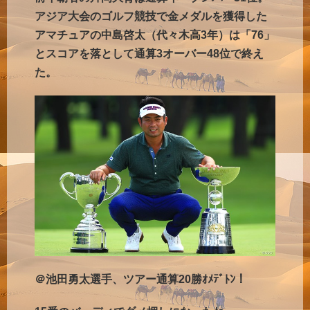
アジア大会のゴルフ競技で金メダルを獲得した
アマチュアの中島啓太（代々木高3年）は「76」
とスコアを落として通算3オーバー48位で終え
た。
＠池田勇太選手、ツアー通算20勝ｵﾒﾃﾞﾄﾝ！