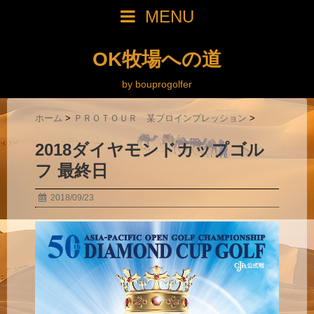
MENU
OK牧場への道
by bouprogolfer
ホーム
>
ＰＲＯＴＯＵＲ 某プロインプレッション
>
2018ダイヤモンドカップゴル
フ 最終日
2018/09/23