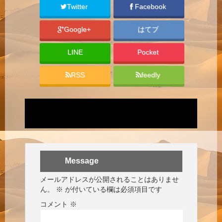
Twitter
Facebook
Google+
はてブ
LINE
Pocket
RSS
feedly
Message
メールアドレスが公開されることはありませ
ん。
※
が付いている欄は必須項目です
コメント
※