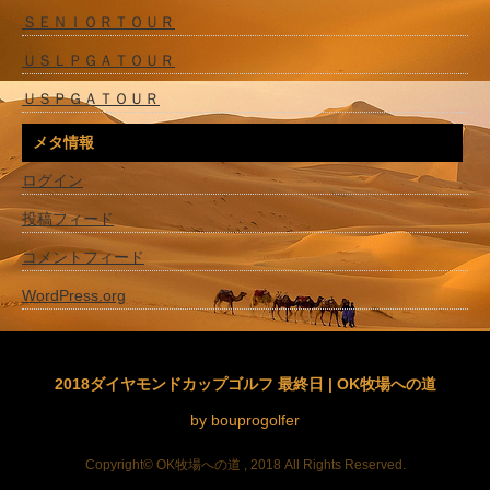
ＳＥＮＩＯＲＴＯＵＲ
ＵＳＬＰＧＡＴＯＵＲ
ＵＳＰＧＡＴＯＵＲ
メタ情報
ログイン
投稿フィード
コメントフィード
WordPress.org
2018ダイヤモンドカップゴルフ 最終日 | OK牧場への道
by bouprogolfer
Copyright© OK牧場への道 , 2018 All Rights Reserved.