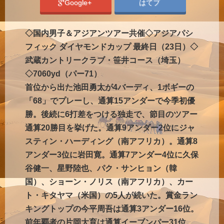
Google+
はてブ
◇国内男子＆アジアンツアー共催◇アジアパシ
フィック ダイヤモンドカップ 最終日（23日）◇
武蔵カントリークラブ・笹井コース（埼玉）
◇7060yd（パー71）
首位から出た池田勇太が4バーディ、1ボギーの
「68」でプレーし、通算15アンダーで今季初優
勝。後続に6打差をつける独走で、節目のツアー
通算20勝目を挙げた。通算9アンダー2位にジャ
スティン・ハーディング（南アフリカ）。通算8
アンダー3位に岩田寛。通算7アンダー4位に久保
谷健一、星野陸也、パク・サンヒョン（韓
国）、ショーン・ノリス（南アフリカ）、カー
ト・キタヤマ（米国）の5人が続いた。賞金ラン
キングトップの今平周吾は通算3アンダー16位。
前年覇者の片岡大育は通算イーブンパー31位。