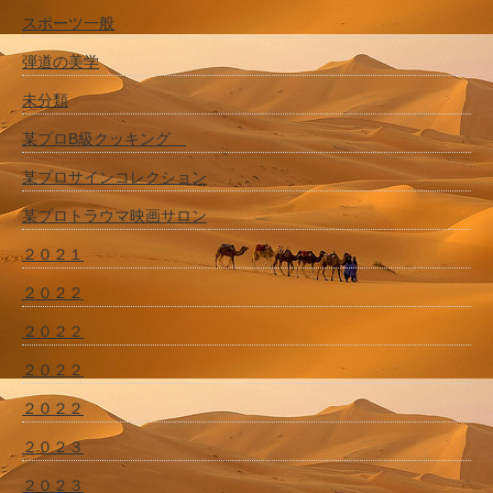
スポーツ一般
弾道の美学
未分類
某プロB級クッキング
某プロサインコレクション
某プロトラウマ映画サロン
２０２１
２０２２
２０２２
２０２２
２０２２
２０２３
２０２３