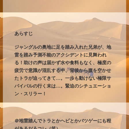
あらすじ
ジャングルの奥地に足を踏み入れた兄弟が、地
雷を踏み予測不能のアクシデントに見舞われ
る！助けの声は届かず水や食料もなく、極度の
疲労で意識が混乱する中、背後から腹を空かせ
たトラが迫ってきて…。一歩も動けない極限サ
バイバルの行く末は…。緊迫のシチュエーショ
ン・スリラー！
＠地雷踏んでトラとかヘビとかバツゲーにも程
があるだろコレ（笑）