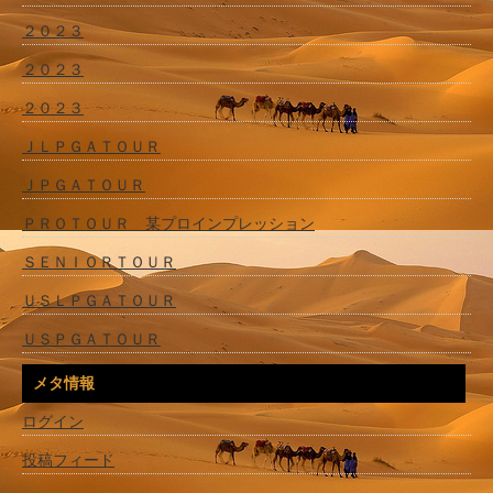
２０２３
２０２３
２０２３
ＪＬＰＧＡＴＯＵＲ
ＪＰＧＡＴＯＵＲ
ＰＲＯＴＯＵＲ 某プロインプレッション
ＳＥＮＩＯＲＴＯＵＲ
ＵＳＬＰＧＡＴＯＵＲ
ＵＳＰＧＡＴＯＵＲ
メタ情報
ログイン
投稿フィード