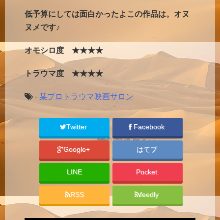
低予算にしては面白かったよこの作品は。オヌ
ヌメです♪
オモシロ度 ★★★★
トラウマ度 ★★★★
-
某プロトラウマ映画サロン
Twitter
Facebook
Google+
はてブ
LINE
Pocket
RSS
feedly