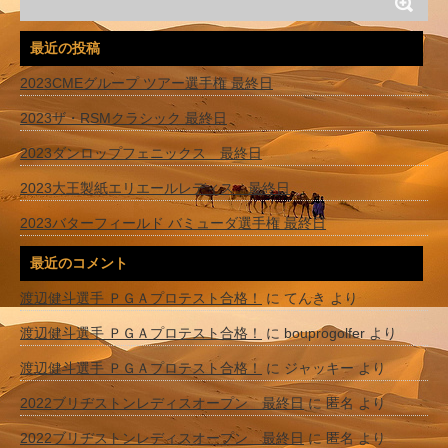
最近の投稿
2023CMEグループ ツアー選手権 最終日
2023ザ・RSMクラシック 最終日
2023ダンロップフェニックス 最終日
2023大王製紙エリエールレディス 最終日
2023バターフィールド バミューダ選手権 最終日
最近のコメント
渡辺健斗選手 ＰＧＡプロテスト合格！
に
てんき
より
渡辺健斗選手 ＰＧＡプロテスト合格！
に
bouprogolfer
より
渡辺健斗選手 ＰＧＡプロテスト合格！
に
ジャッキー
より
2022ブリヂストンレディスオープン 最終日
に
匿名
より
2022ブリヂストンレディスオープン 最終日
に
匿名
より