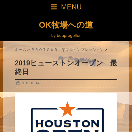
MENU
OK牧場への道
by bouprogolfer
ホーム
>
ＰＲＯＴＯＵＲ 某プロインプレッション
>
2019ヒューストンオープン 最
終日
2019/10/14