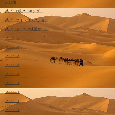
未分類
某プロB級クッキング
某プロサインコレクション
某プロトラウマ映画サロン
２０２１
２０２２
２０２２
２０２２
２０２２
２０２３
２０２３
２０２３
２０２３