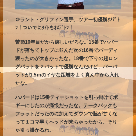
＠ラント・グリフィン選手、ツアー初優勝ｵﾒﾃﾞﾄ
ﾝ！ついでにﾀｲﾄもｵﾒﾃﾞﾄﾝ！
苦節10年目だから嬉しいだろな。15番でハバー
ドが落ちてトップに並んだ次の16番でバーディ
獲ったのが大きかったな。18番で下りの超ロン
グパットを２パットで優勝なんだけど、パーパ
ットが1.5ｍのイヤな距離をよく真ん中から入れ
たな。
ハバードは15番ティーショットを引っ掛けてボ
ギーにしたのが痛恨だったな。テークバックも
フラットだったのに加えてダウンで脇が甘くな
って１コマ早くヘッドが来ちゃったから、そり
ゃ引っ掛かるわ。