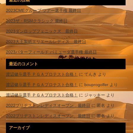
2023CMEグループ ツアー選手権 最終日
2023ザ・RSMクラシック 最終日
2023ダンロップフェニックス 最終日
2023大王製紙エリエールレディス 最終日
2023バターフィールド バミューダ選手権 最終日
最近のコメント
渡辺健斗選手 ＰＧＡプロテスト合格！
に
てんき
より
渡辺健斗選手 ＰＧＡプロテスト合格！
に
bouprogolfer
より
渡辺健斗選手 ＰＧＡプロテスト合格！
に
ジャッキー
より
2022ブリヂストンレディスオープン 最終日
に
匿名
より
2022ブリヂストンレディスオープン 最終日
に
匿名
より
アーカイブ