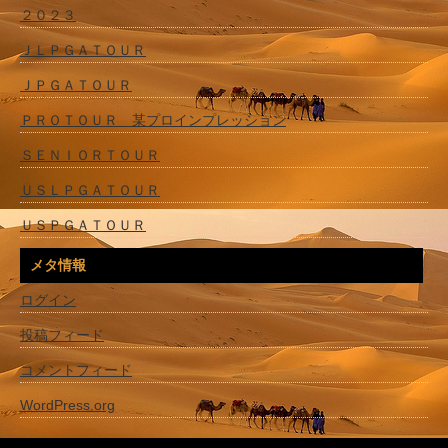
２０２３
ＪＬＰＧＡＴＯＵＲ
ＪＰＧＡＴＯＵＲ
ＰＲＯＴＯＵＲ 某プロインプレッション
ＳＥＮＩＯＲＴＯＵＲ
ＵＳＬＰＧＡＴＯＵＲ
ＵＳＰＧＡＴＯＵＲ
メタ情報
ログイン
投稿フィード
コメントフィード
WordPress.org