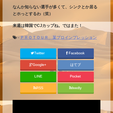
なんか知らない選手が多くて、シンクとか居る
とホっとするわ（笑）
来週は韓国でCJカップね。ではまた！
-
ＰＲＯＴＯＵＲ 某プロインプレッション
Twitter
Facebook
Google+
はてブ
LINE
Pocket
RSS
feedly