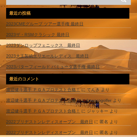
最近の投稿
2023CMEグループ ツアー選手権 最終日
2023ザ・RSMクラシック 最終日
2023ダンロップフェニックス 最終日
2023大王製紙エリエールレディス 最終日
2023バターフィールド バミューダ選手権 最終日
最近のコメント
渡辺健斗選手 ＰＧＡプロテスト合格！
に
てんき
より
渡辺健斗選手 ＰＧＡプロテスト合格！
に
bouprogolfer
より
渡辺健斗選手 ＰＧＡプロテスト合格！
に
ジャッキー
より
2022ブリヂストンレディスオープン 最終日
に
匿名
より
2022ブリヂストンレディスオープン 最終日
に
匿名
より