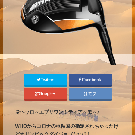
Twitter
Facebook
Google+
はてブ
＠ヘッロ～エブリワン！ティア～モ～♪
WHOからコロナの枢軸国の指定されちゃったけ
どオリンピックダイジョブなの？!