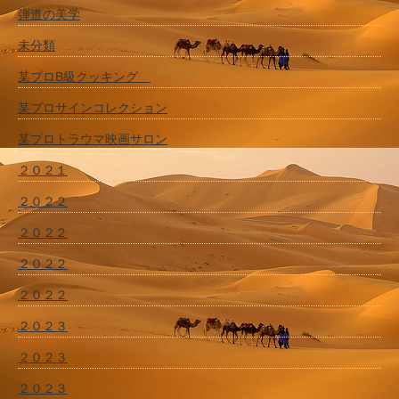
弾道の美学
未分類
某プロB級クッキング
某プロサインコレクション
某プロトラウマ映画サロン
２０２１
２０２２
２０２２
２０２２
２０２２
２０２３
２０２３
２０２３