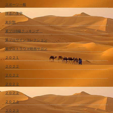
スポーツ一般
弾道の美学
未分類
某プロB級クッキング
某プロサインコレクション
某プロトラウマ映画サロン
２０２１
２０２２
２０２２
２０２２
２０２２
２０２３
２０２３