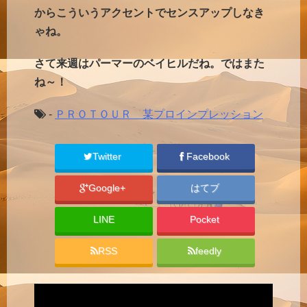
からこういうアクセントでセンスアップしなき
ゃね。
さて来週はパーマーのベイヒルだね。ではまた
ね～！
-
ＰＲＯＴＯＵＲ 某プロインプレッション
Twitter
Facebook
Google+
はてブ
LINE
Pocket
RSS
feedly