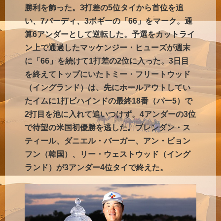
勝利を飾った。3打差の5位タイから首位を追
い、7バーディ、3ボギーの「66」をマーク。通
算6アンダーとして逆転した。予選をカットライ
ン上で通過したマッケンジー・ヒューズが週末
に「66」を続けて1打差の2位に入った。3日目
を終えてトップにいたトミー・フリートウッド
（イングランド）は、先にホールアウトしてい
たイムに1打ビハインドの最終18番（パー5）で
2打目を池に入れて追いつけず。4アンダーの3位
で待望の米国初優勝を逃した。ブレンダン・ス
ティール、ダニエル・バーガー、アン・ビョン
フン（韓国）、リー・ウェストウッド（イング
ランド）が3アンダー4位タイで終えた。