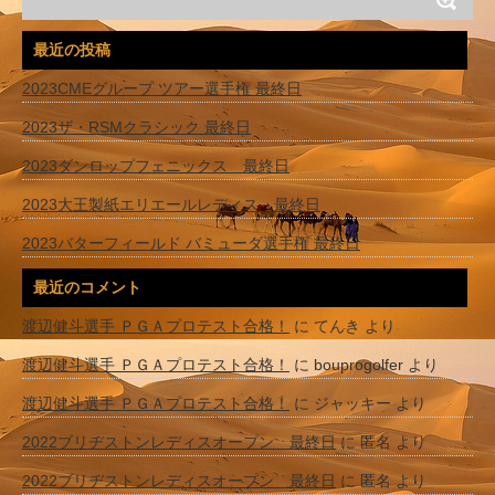
最近の投稿
2023CMEグループ ツアー選手権 最終日
2023ザ・RSMクラシック 最終日
2023ダンロップフェニックス 最終日
2023大王製紙エリエールレディス 最終日
2023バターフィールド バミューダ選手権 最終日
最近のコメント
渡辺健斗選手 ＰＧＡプロテスト合格！
に
てんき
より
渡辺健斗選手 ＰＧＡプロテスト合格！
に
bouprogolfer
より
渡辺健斗選手 ＰＧＡプロテスト合格！
に
ジャッキー
より
2022ブリヂストンレディスオープン 最終日
に
匿名
より
2022ブリヂストンレディスオープン 最終日
に
匿名
より