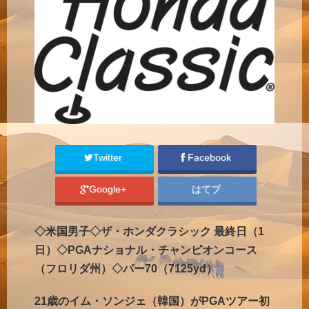
Twitter
Facebook
Google+
はてブ
◇米国男子◇ザ・ホンダクラシック 最終日（1
日）◇PGAナショナル・チャンピオンコース
（フロリダ州）◇パー70（7125yd）
21歳の
イム・ソンジェ（韓国）がPGAツアー初