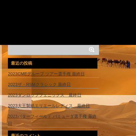
最近の投稿
2023CMEグループ ツアー選手権 最終日
2023ザ・RSMクラシック 最終日
2023ダンロップフェニックス 最終日
2023大王製紙エリエールレディス 最終日
2023バターフィールド バミューダ選手権 最終
日
最近のコメント