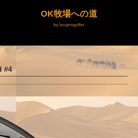
OK牧場への道
by bouprogolfer
 #4