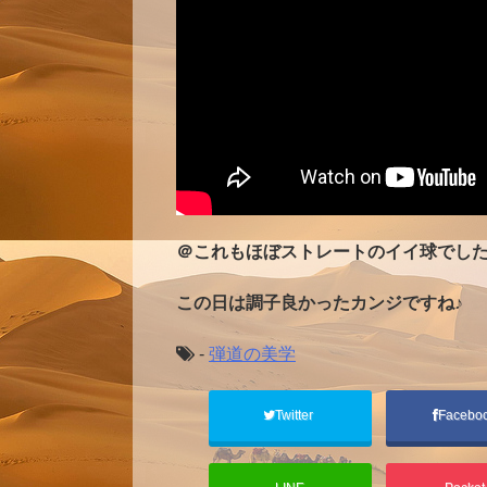
＠これもほぼストレートのイイ球でし
この日は調子良かったカンジですね♪
-
弾道の美学
Twitter
Facebo