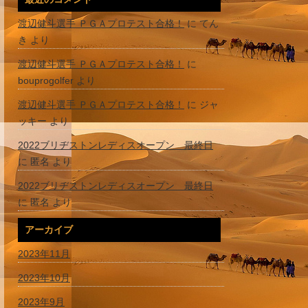
渡辺健斗選手 ＰＧＡプロテスト合格！
に
てん
き
より
渡辺健斗選手 ＰＧＡプロテスト合格！
に
bouprogolfer
より
渡辺健斗選手 ＰＧＡプロテスト合格！
に
ジャ
ッキー
より
2022ブリヂストンレディスオープン 最終日
に
匿名
より
2022ブリヂストンレディスオープン 最終日
に
匿名
より
アーカイブ
2023年11月
2023年10月
2023年9月