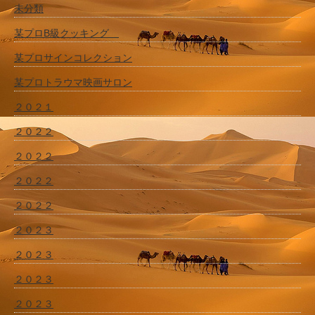
未分類
某プロB級クッキング
某プロサインコレクション
某プロトラウマ映画サロン
２０２１
２０２２
２０２２
２０２２
２０２２
２０２３
２０２３
２０２３
２０２３