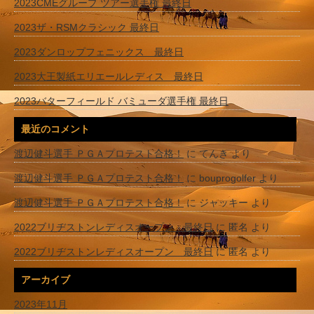
2023CMEグループ ツアー選手権 最終日
2023ザ・RSMクラシック 最終日
2023ダンロップフェニックス 最終日
2023大王製紙エリエールレディス 最終日
2023バターフィールド バミューダ選手権 最終日
最近のコメント
渡辺健斗選手 ＰＧＡプロテスト合格！
に
てんき
より
渡辺健斗選手 ＰＧＡプロテスト合格！
に
bouprogolfer
より
渡辺健斗選手 ＰＧＡプロテスト合格！
に
ジャッキー
より
2022ブリヂストンレディスオープン 最終日
に
匿名
より
2022ブリヂストンレディスオープン 最終日
に
匿名
より
アーカイブ
2023年11月