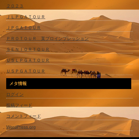
２０２３
ＪＬＰＧＡＴＯＵＲ
ＪＰＧＡＴＯＵＲ
ＰＲＯＴＯＵＲ 某プロインプレッション
ＳＥＮＩＯＲＴＯＵＲ
ＵＳＬＰＧＡＴＯＵＲ
ＵＳＰＧＡＴＯＵＲ
メタ情報
ログイン
投稿フィード
コメントフィード
WordPress.org