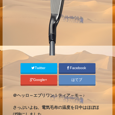
Twitter
Facebook
Google+
はてブ
＠ヘッロ～エブリワン！ティア～モ～♪
さっぶいよね、電気毛布の温度を日中はほぼほ
ぼ強にしました。