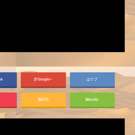
ok
Google+
はてブ
t
RSS
feedly