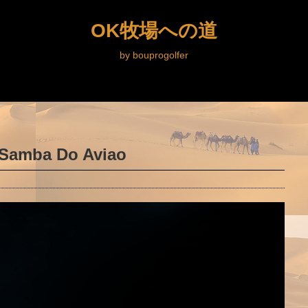
OK牧場への道
by bouprogolfer
Samba Do Aviao