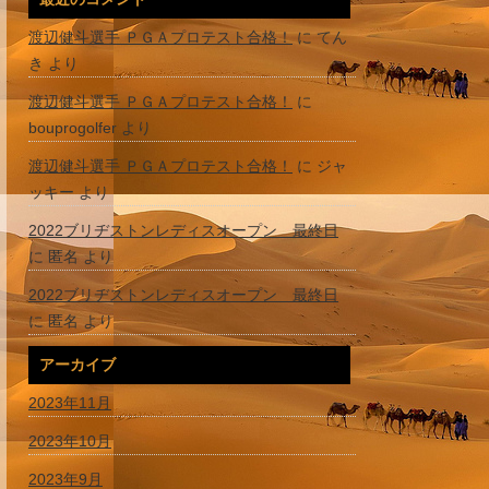
渡辺健斗選手 ＰＧＡプロテスト合格！
に
てん
き
より
渡辺健斗選手 ＰＧＡプロテスト合格！
に
bouprogolfer
より
渡辺健斗選手 ＰＧＡプロテスト合格！
に
ジャ
ッキー
より
2022ブリヂストンレディスオープン 最終日
に
匿名
より
2022ブリヂストンレディスオープン 最終日
に
匿名
より
アーカイブ
2023年11月
2023年10月
2023年9月