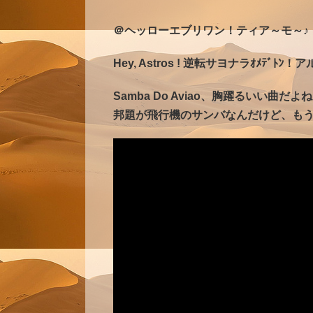
＠ヘッローエブリワン！ティア～モ～♪
Hey, Astros ! 逆転サヨナラｵﾒﾃﾞ
Samba Do Aviao、胸躍るいい曲だよね
邦題が飛行機のサンバなんだけど、も