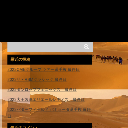
最近の投稿
2023CMEグループ ツアー選手権 最終日
2023ザ・RSMクラシック 最終日
2023ダンロップフェニックス 最終日
2023大王製紙エリエールレディス 最終日
2023バターフィールド バミューダ選手権 最終
日
最近のコメント