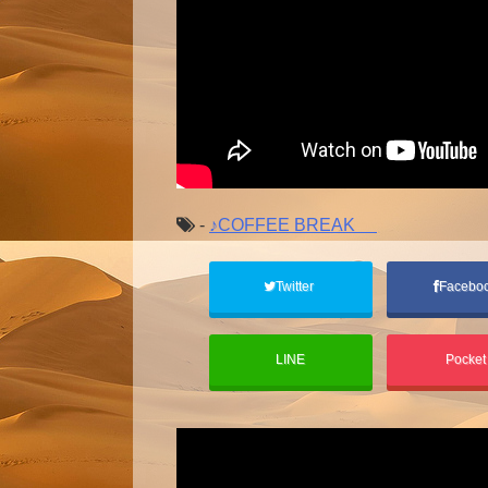
-
♪COFFEE BREAK
Twitter
Facebo
LINE
Pocke