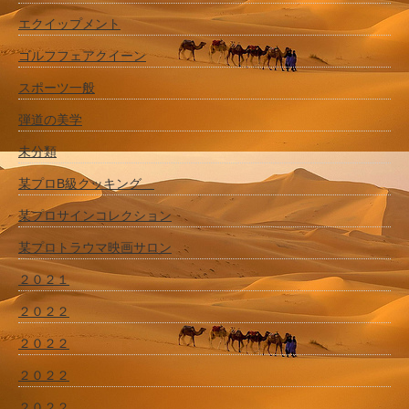
エクイップメント
ゴルフフェアクイーン
スポーツ一般
弾道の美学
未分類
某プロB級クッキング
某プロサインコレクション
某プロトラウマ映画サロン
２０２１
２０２２
２０２２
２０２２
２０２２