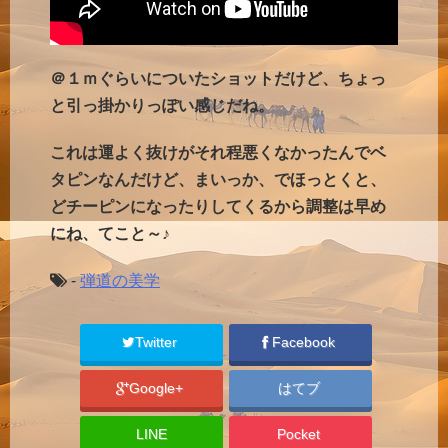
＠１ｍぐらいについたショットだけど、ちょっ
と引っ掛かりっぽい感じだね。
これは運よく抜けがそれ程悪くなかったんでベ
タピンなんだけど、まいっか、でほっとくと、
どチーピンになったりしてくるから調整は早め
にね、てこと～♪
-
弾道の美学
Twitter
Facebook
Google+
はてブ
LINE
Pocket