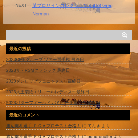
NEXT
某プロサインコレクション vol.38 Greg
Norman
最近の投稿
2023CMEグループ ツアー選手権 最終日
2023ザ・RSMクラシック 最終日
2023ダンロップフェニックス 最終日
2023大王製紙エリエールレディス 最終日
2023バターフィールド バミューダ選手権 最終日
最近のコメント
渡辺健斗選手 ＰＧＡプロテスト合格！
に
てんき
より
渡辺健斗選手 ＰＧＡプロテスト合格！
に
bouprogolfer
より