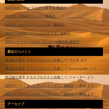
2023CMEグループ ツアー選手権 最終日
2023ザ・RSMクラシック 最終日
2023ダンロップフェニックス 最終日
2023大王製紙エリエールレディス 最終日
2023バターフィールド バミューダ選手権 最終日
最近のコメント
渡辺健斗選手 ＰＧＡプロテスト合格！
に
てんき
より
渡辺健斗選手 ＰＧＡプロテスト合格！
に
bouprogolfer
より
渡辺健斗選手 ＰＧＡプロテスト合格！
に
ジャッキー
より
2022ブリヂストンレディスオープン 最終日
に
匿名
より
2022ブリヂストンレディスオープン 最終日
に
匿名
より
アーカイブ