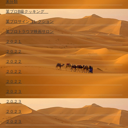
未分類
某プロB級クッキング
某プロサインコレクション
某プロトラウマ映画サロン
２０２１
２０２２
２０２２
２０２２
２０２２
２０２３
２０２３
２０２３
２０２３