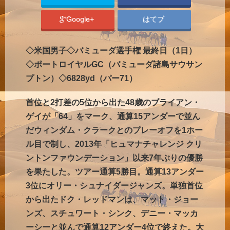
Google+
はてブ
◇米国男子◇バミューダ選手権 最終日（1日）
◇ポートロイヤルGC（バミューダ諸島サウサン
プトン）◇6828yd（パー71）
首位と2打差の5位から出た48歳のブライアン・
ゲイが「64」をマーク、通算15アンダーで並ん
だウィンダム・クラークとのプレーオフを1ホー
ル目で制し、2013年「ヒュマナチャレンジ クリ
ントンファウンデーション」以来7年ぶりの優勝
を果たした。ツアー通算5勝目。通算13アンダー
3位にオリー・シュナイダージャンズ。単独首位
から出たドク・レッドマンは、マット・ジョー
ンズ、スチュワート・シンク、デニー・マッカ
ーシーと並んで通算12アンダー4位で終えた。大