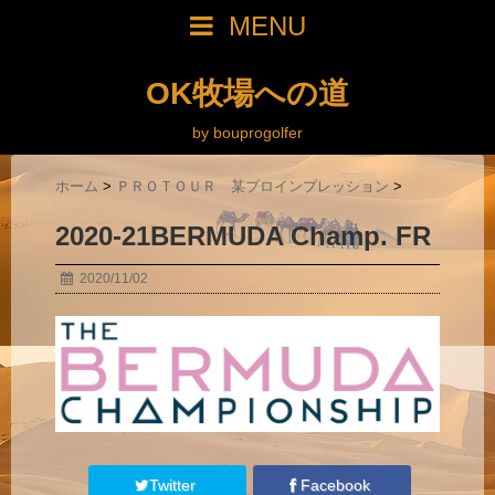
MENU
OK牧場への道
by bouprogolfer
ホーム
>
ＰＲＯＴＯＵＲ 某プロインプレッション
>
2020-21BERMUDA Champ. FR
2020/11/02
Twitter
Facebook