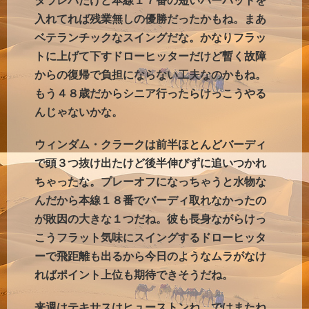
タラレバだけど本線１７番の短いパーパットを
入れてれば残業無しの優勝だったかもね。まあ
ベテランチックなスイングだな。かなりフラッ
トに上げて下すドローヒッターだけど暫く故障
からの復帰で負担にならない工夫なのかもね。
もう４８歳だからシニア行ったらけっこうやる
んじゃないかな。
ウィンダム・クラークは前半ほとんどバーディ
で頭３つ抜け出たけど後半伸びずに追いつかれ
ちゃったな。プレーオフになっちゃうと水物な
んだから本線１８番でバーディ取れなかったの
が敗因の大きな１つだね。彼も長身ながらけっ
こうフラット気味にスイングするドローヒッタ
ーで飛距離も出るから今日のようなムラがなけ
ればポイント上位も期待できそうだね。
来週はテキサスはヒューストンね。ではまたね