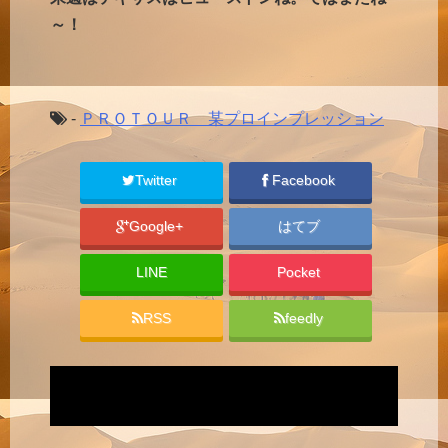
～！
-
ＰＲＯＴＯＵＲ 某プロインプレッション
Twitter
Facebook
Google+
はてブ
LINE
Pocket
RSS
feedly