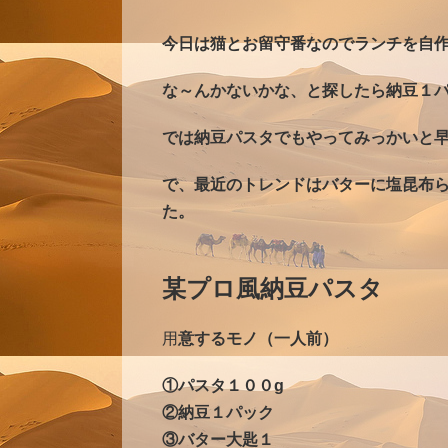
今日は猫とお留守番なのでランチを自
な～んかないかな、と探したら納豆１
では納豆パスタでもやってみっかいと早
で、最近のトレンドはバターに塩昆布
た。
某プロ風納豆パスタ
用
意するモノ（一人前）
①パスタ１００g
②納豆１パック
③バター大匙１