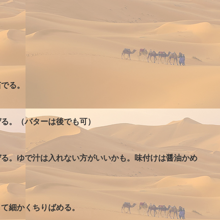
茹でる。
ぜる。（バターは後でも可）
ぜる。ゆで汁は入れない方がいいかも。味付けは醤油かめ
して細かくちりばめる。