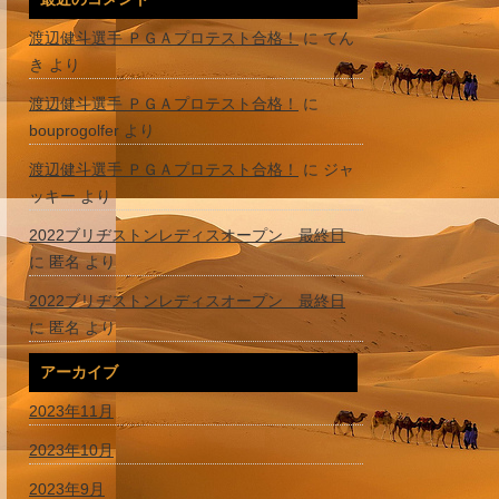
渡辺健斗選手 ＰＧＡプロテスト合格！
に
てん
き
より
渡辺健斗選手 ＰＧＡプロテスト合格！
に
bouprogolfer
より
渡辺健斗選手 ＰＧＡプロテスト合格！
に
ジャ
ッキー
より
2022ブリヂストンレディスオープン 最終日
に
匿名
より
2022ブリヂストンレディスオープン 最終日
に
匿名
より
アーカイブ
2023年11月
2023年10月
2023年9月