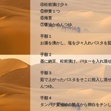
④松前漬け少々
⑤卵黄１つ
⑥海苔
⑦醤油かめんつゆ
手順１
お湯を沸かし、塩を少々入れパスタを
手順２
器に納豆、松前漬け、バターを入れ混
手順３
茹で上がったパスタをそこに投入し混
んつゆ。
手順４
タンパク質補給の観点から卵白をチン