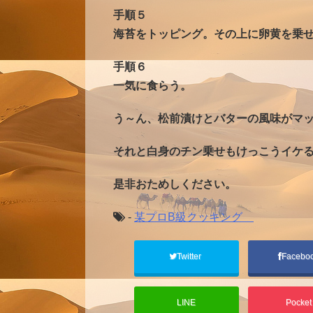
手順５
海苔をトッピング。その上に卵黄を乗
手順６
一気に食らう。
う～ん、松前漬けとバターの風味がマ
それと白身のチン乗せもけっこうイケ
是非おためしください。
-
某プロB級クッキング
Twitter
Facebo
LINE
Pocke