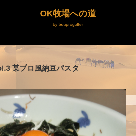
OK牧場への道
by bouprogolfer
l.3 某プロ風納豆パスタ