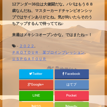
12アンダー36位は大健闘だな。パパはもう６８
歳なんだね、マスターカードチャンピオンシッ
プではサインありがとね。気が向いたらそのう
ちアップするんで待っててね♪
来週はメキシコオープンかな。ではまたね～！
-
２０２２
,
ＰＲＯＴＯＵＲ 某プロインプレッション
,
ＵＳＰＧＡＴＯＵＲ
Twitter
Facebook
Google+
はてブ
LINE
Pocket
RSS
feedly