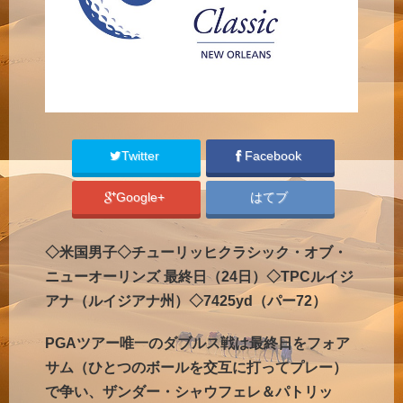
Twitter
Facebook
Google+
はてブ
◇米国男子◇チューリッヒクラシック・オブ・
ニューオーリンズ 最終日（24日）◇TPCルイジ
アナ（ルイジアナ州）◇7425yd（パー72）
PGAツアー唯一のダブルス戦は最終日をフォア
サム（ひとつのボールを交互に打ってプレー）
で争い、ザンダー・シャウフェレ＆パトリッ