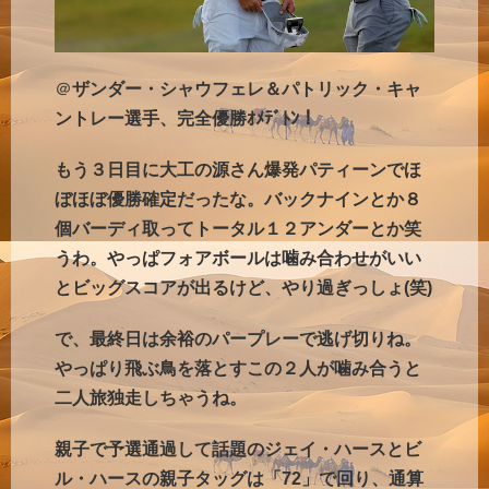
＠
ザンダー・シャウフェレ＆パトリック・キャ
ントレー選手、完全優勝ｵﾒﾃﾞﾄﾝ！
もう３日目に大工の源さん爆発パティーンでほ
ぼほぼ優勝確定だったな。バックナインとか８
個バーディ取ってトータル１２アンダーとか笑
うわ。やっぱフォアボールは噛み合わせがいい
とビッグスコアが出るけど、やり過ぎっしょ(笑)
で、最終日は余裕のパープレーで逃げ切りね。
やっぱり飛ぶ鳥を落とすこの２人が噛み合うと
二人旅独走しちゃうね。
親子で予選通過して話題のジェイ・ハースとビ
ル・ハースの親子タッグは「72」で回り、通算