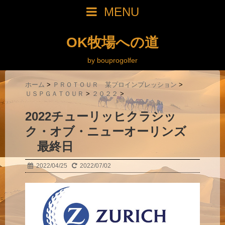
MENU
OK牧場への道
by bouprogolfer
ホーム
>
ＰＲＯＴＯＵＲ 某プロインプレッション
>
ＵＳＰＧＡＴＯＵＲ
>
２０２２
>
2022チューリッヒクラシッ
ク・オブ・ニューオーリンズ
最終日
2022/04/25
2022/07/02