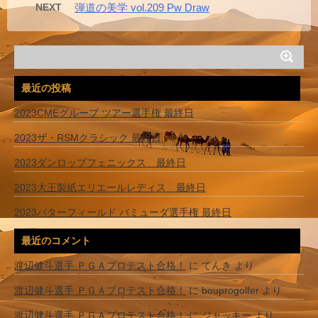
NEXT
弾道の美学 vol.209 Pw Draw
最近の投稿
2023CMEグループ ツアー選手権 最終日
2023ザ・RSMクラシック 最終日
2023ダンロップフェニックス 最終日
2023大王製紙エリエールレディス 最終日
2023バターフィールド バミューダ選手権 最終日
最近のコメント
渡辺健斗選手 ＰＧＡプロテスト合格！
に
てんき
より
渡辺健斗選手 ＰＧＡプロテスト合格！
に
bouprogolfer
より
渡辺健斗選手 ＰＧＡプロテスト合格！
に
ジャッキー
より