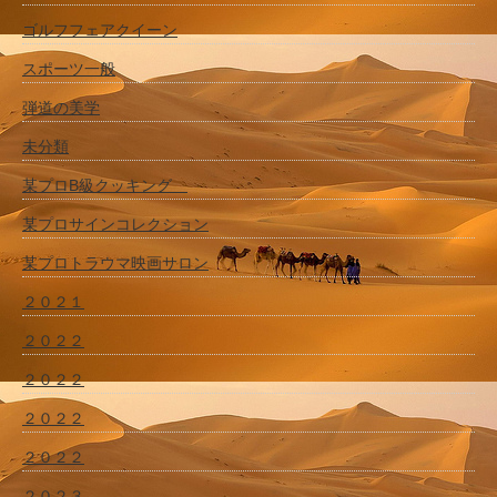
ゴルフフェアクイーン
スポーツ一般
弾道の美学
未分類
某プロB級クッキング
某プロサインコレクション
某プロトラウマ映画サロン
２０２１
２０２２
２０２２
２０２２
２０２２
２０２３