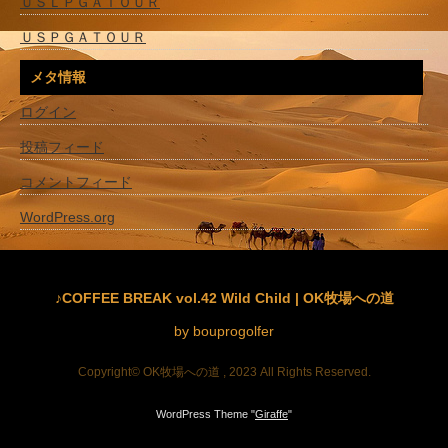
ＵＳＬＰＧＡＴＯＵＲ
ＵＳＰＧＡＴＯＵＲ
メタ情報
ログイン
投稿フィード
コメントフィード
WordPress.org
♪COFFEE BREAK vol.42 Wild Child | OK牧場への道
by bouprogolfer
Copyright© OK牧場への道 , 2023 All Rights Reserved.
WordPress Theme "
Giraffe
"