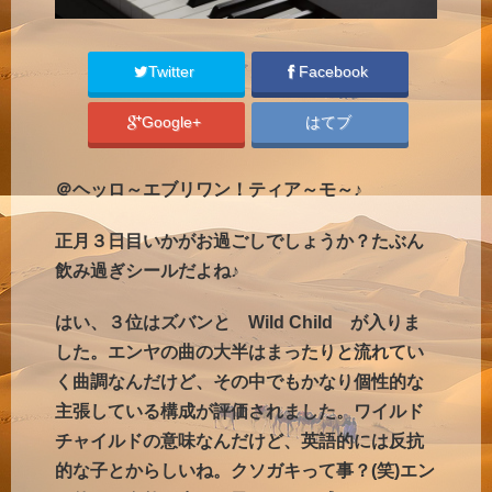
Twitter
Facebook
Google+
はてブ
＠ヘッロ～エブリワン！ティア～モ～♪
正月３日目いかがお過ごしでしょうか？たぶん
飲み過ぎシールだよね♪
はい、３位はズバンと Wild Child が入りま
した。エンヤの曲の大半はまったりと流れてい
く曲調なんだけど、その中でもかなり個性的な
主張している構成が評価されました。ワイルド
チャイルドの意味なんだけど、英語的には反抗
的な子とからしいね。クソガキって事？(笑)エン