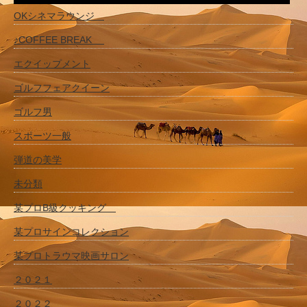
OKシネマラウンジ
♪COFFEE BREAK
エクイップメント
ゴルフフェアクイーン
ゴルフ男
スポーツ一般
弾道の美学
未分類
某プロB級クッキング
某プロサインコレクション
某プロトラウマ映画サロン
２０２１
２０２２