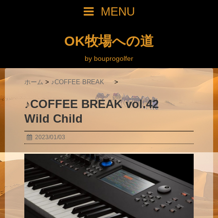
MENU
OK牧場への道
by bouprogolfer
ホーム
>
♪COFFEE BREAK
>
♪COFFEE BREAK vol.42
Wild Child
2023/01/03