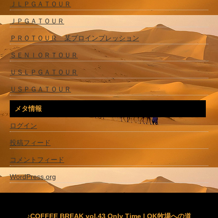
ＪＬＰＧＡＴＯＵＲ
ＪＰＧＡＴＯＵＲ
ＰＲＯＴＯＵＲ 某プロインプレッション
ＳＥＮＩＯＲＴＯＵＲ
ＵＳＬＰＧＡＴＯＵＲ
ＵＳＰＧＡＴＯＵＲ
メタ情報
ログイン
投稿フィード
コメントフィード
WordPress.org
♪COFFEE BREAK vol.43 Only Time | OK牧場への道