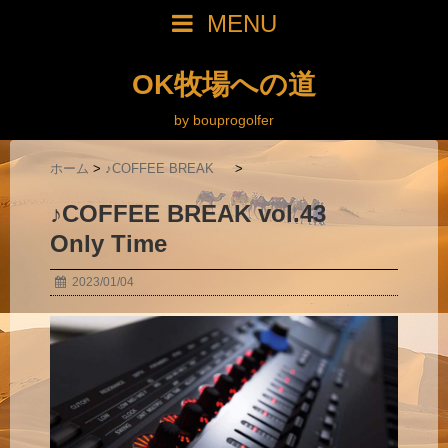
MENU
OK牧場への道
by bouprogolfer
ホーム
>
♪COFFEE BREAK
>
♪COFFEE BREAK vol.43
Only Time
2023/01/04