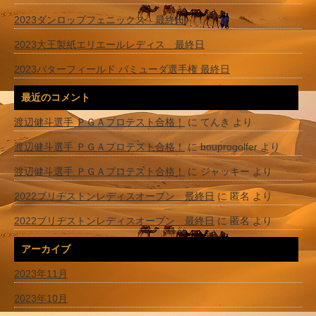
2023ダンロップフェニックス 最終日
2023大王製紙エリエールレディス 最終日
2023バターフィールド バミューダ選手権 最終日
最近のコメント
渡辺健斗選手 ＰＧＡプロテスト合格！
に
てんき
より
渡辺健斗選手 ＰＧＡプロテスト合格！
に
bouprogolfer
より
渡辺健斗選手 ＰＧＡプロテスト合格！
に
ジャッキー
より
2022ブリヂストンレディスオープン 最終日
に
匿名
より
2022ブリヂストンレディスオープン 最終日
に
匿名
より
アーカイブ
2023年11月
2023年10月