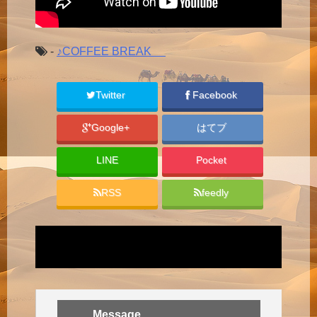
-
♪COFFEE BREAK
Twitter
Facebook
Google+
はてブ
LINE
Pocket
RSS
feedly
Message