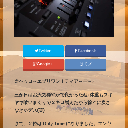
Twitter
Facebook
Google+
はてブ
＠ヘッロ～エブリワン！ティア～モ～♪
三が日はお天気穏やかで良かったね♪体重もスキ
ヤキ喰いまくりで２キロ増えたから徐々に戻さ
なきゃデス(笑)
さて、２位は Only Time になりました。エンヤ