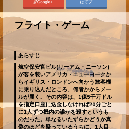
Google+
はてブ
フライト・ゲーム
あらすじ
航空保安官ビル(リーアム・ニーソン)
が客を装いアメリカ・ニューヨークか
らイギリス・ロンドンへ向かう旅客機
に乗り込んだところ、何者かからメー
ルが届く。その内容は、1億5千万ドル
を指定口座に送金しなければ20分ごと
に1人ずつ機内の誰かを殺すというも
のだった。単なるいたずらかどうか真
偽のほどを疑っているうちに、1人目