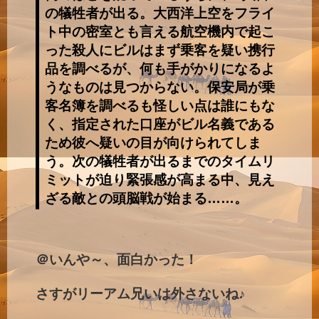
の犠牲者が出る。大西洋上空をフライ
ト中の密室とも言える航空機内で起こ
った殺人にビルはまず乗客を疑い携行
品を調べるが、何も手がかりになるよ
うなものは見つからない。保安局が乗
客名簿を調べるも怪しい点は誰にもな
く、指定された口座がビル名義である
ため彼へ疑いの目が向けられてしま
う。次の犠牲者が出るまでのタイムリ
ミットが迫り緊張感が高まる中、見え
ざる敵との頭脳戦が始まる……。
＠いんや～、面白かった！
さすがリーアム兄いは外さないね♪