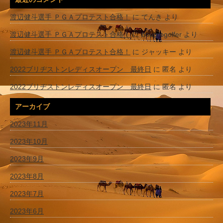
渡辺健斗選手 ＰＧＡプロテスト合格！
に
てんき
より
渡辺健斗選手 ＰＧＡプロテスト合格！
に
bouprogolfer
より
渡辺健斗選手 ＰＧＡプロテスト合格！
に
ジャッキー
より
2022ブリヂストンレディスオープン 最終日
に
匿名
より
2022ブリヂストンレディスオープン 最終日
に
匿名
より
アーカイブ
2023年11月
2023年10月
2023年9月
2023年8月
2023年7月
2023年6月