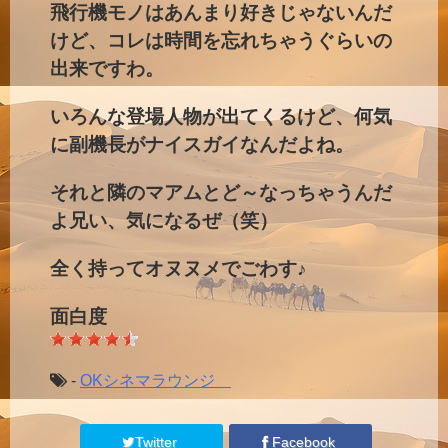
飛行機モノはあんまり好きじゃないんだ
けど、コレは時間を忘れちゃうぐらいの
出来ですわ。
いろんな登場人物が出てくるけど、何気
に副機長がナイスガイなんだよね。
それと隣のマアムとど～なっちゃうんだ
よ兄い、気になるぜ（笑）
全く持ってオヌヌメでごわす♪
面白度
-
OKシネマラウンジ
Twitter
Facebook