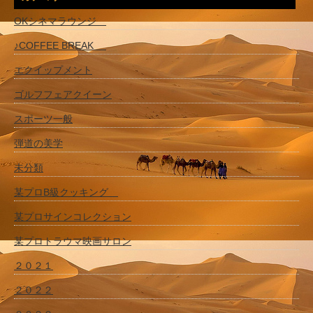
OKシネマラウンジ
♪COFFEE BREAK
エクイップメント
ゴルフフェアクイーン
スポーツ一般
弾道の美学
未分類
某プロB級クッキング
某プロサインコレクション
某プロトラウマ映画サロン
２０２１
２０２２