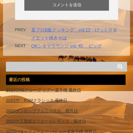
PREV
某プロB級クッキング vol.12 びっくりダ
イエット焼きそば
NEXT
OKシネマラウンジ vol. 45 ビッグ
最近の投稿
2023CMEグループ ツアー選手権 最終日
2023ザ・RSMクラシック 最終日
2023ダンロップフェニックス 最終日
2023大王製紙エリエールレディス 最終日
2023バターフィールド バミューダ選手権 最終日