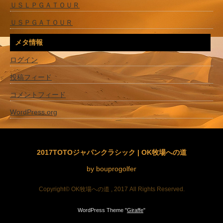
ＵＳＬＰＧＡＴＯＵＲ
ＵＳＰＧＡＴＯＵＲ
メタ情報
ログイン
投稿フィード
コメントフィード
WordPress.org
2017TOTOジャパンクラシック | OK牧場への道
by bouprogolfer
Copyright© OK牧場への道 , 2017 All Rights Reserved.
WordPress Theme "
Giraffe
"