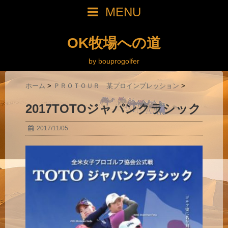
MENU
OK牧場への道
by bouprogolfer
ホーム
>
ＰＲＯＴＯＵＲ 某プロインプレッション
>
2017TOTOジャパンクラシック
2017/11/05