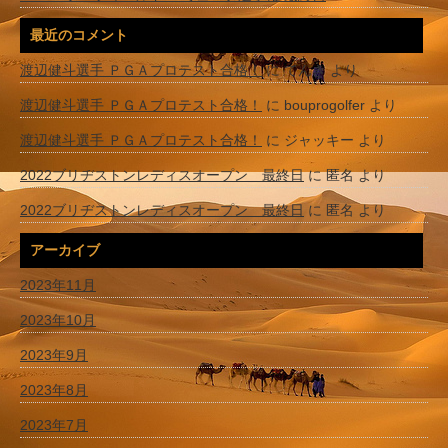
最近のコメント
渡辺健斗選手 ＰＧＡプロテスト合格！
に
てんき
より
渡辺健斗選手 ＰＧＡプロテスト合格！
に
bouprogolfer
より
渡辺健斗選手 ＰＧＡプロテスト合格！
に
ジャッキー
より
2022ブリヂストンレディスオープン 最終日
に
匿名
より
2022ブリヂストンレディスオープン 最終日
に
匿名
より
アーカイブ
2023年11月
2023年10月
2023年9月
2023年8月
2023年7月