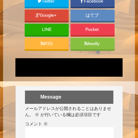
Twitter
Facebook
Google+
はてブ
LINE
Pocket
RSS
feedly
Message
メールアドレスが公開されることはありませ
ん。
※
が付いている欄は必須項目です
コメント
※