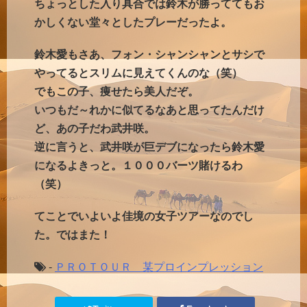
ちょっとした入り具合では鈴木が勝っててもお
かしくない堂々としたプレーだったよ。
鈴木愛もさあ、フォン・シャンシャンとサシで
やってるとスリムに見えてくんのな（笑）
でもこの子、痩せたら美人だぞ。
いつもだ～れかに似てるなあと思ってたんだけ
ど、あの子だわ武井咲。
逆に言うと、武井咲が巨デブになったら鈴木愛
になるよきっと。１０００バーツ賭けるわ
（笑）
てことでいよいよ佳境の女子ツアーなのでし
た。ではまた！
-
ＰＲＯＴＯＵＲ 某プロインプレッション