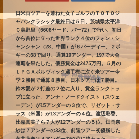
日米両ツアーを兼ねた女子ゴルフのＴＯＴＯジ
ャパンクラシック最終日は５日、茨城県太平洋
Ｃ美野里（6608ヤード、パー72）で行い、初日
から首位に立った世界ランク４位のフォン・シ
ャンシャン（28、中国）が６バーディー、２ボ
ギーの68で回り、通算19アンダー、197で大会
連覇を果たした。優勝賞金は2475万円。５月の
ＬＰＧＡボルヴィック選手権に次ぐ米ツアー今
季２勝目で通算８勝目、日本ツアーは７勝目。
鈴木愛が２打差の２位に入り、賞金ランクトッ
プに立った。アンナ・ノードクイスト（スウェ
ーデン）が15アンダーの３位で、リゼット・サ
ラス（米国）が13アンダーの４位。渡辺彩香、
比嘉真美子ら７人が12アンダーの５位。畑岡奈
紗は７アンダーの33位、前週ツアー初優勝した
永井花奈は４アンダーの52位に終わった。