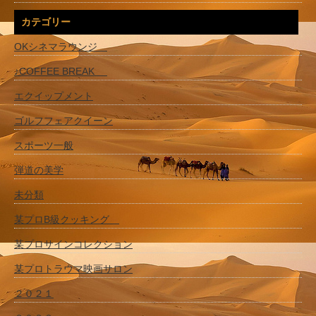
カテゴリー
OKシネマラウンジ
♪COFFEE BREAK
エクイップメント
ゴルフフェアクイーン
スポーツ一般
弾道の美学
未分類
某プロB級クッキング
某プロサインコレクション
某プロトラウマ映画サロン
２０２１