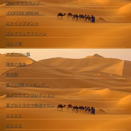
OKシネマラウンジ
♪COFFEE BREAK
エクイップメント
ゴルフフェアクイーン
ゴルフ男
スポーツ一般
弾道の美学
未分類
某プロB級クッキング
某プロサインコレクション
某プロトラウマ映画サロン
２０２１
２０２２