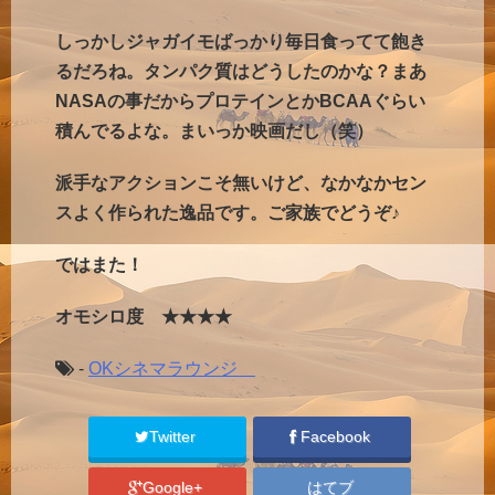
しっかしジャガイモばっかり毎日食ってて飽き
るだろね。タンパク質はどうしたのかな？まあ
NASAの事だからプロテインとかBCAAぐらい
積んでるよな。まいっか映画だし（笑）
派手なアクションこそ無いけど、なかなかセン
スよく作られた逸品です。ご家族でどうぞ♪
ではまた！
オモシロ度 ★★★★
-
OKシネマラウンジ
Twitter
Facebook
Google+
はてブ