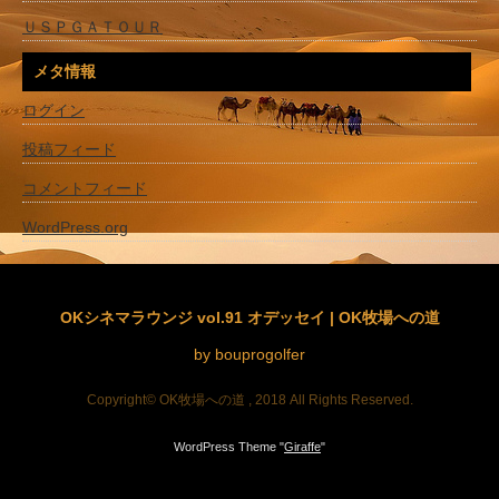
ＵＳＰＧＡＴＯＵＲ
メタ情報
ログイン
投稿フィード
コメントフィード
WordPress.org
OKシネマラウンジ vol.91 オデッセイ | OK牧場への道
by bouprogolfer
Copyright© OK牧場への道 , 2018 All Rights Reserved.
WordPress Theme "
Giraffe
"