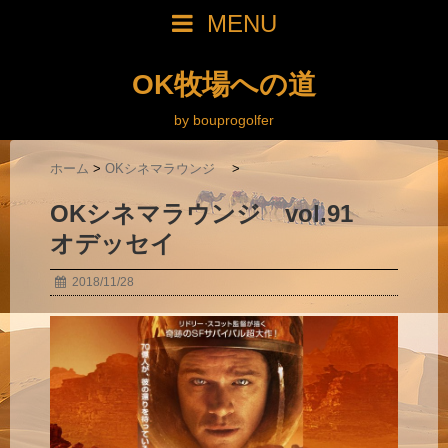
MENU
OK牧場への道
by bouprogolfer
ホーム
>
OKシネマラウンジ
>
OKシネマラウンジ vol.91
オデッセイ
2018/11/28