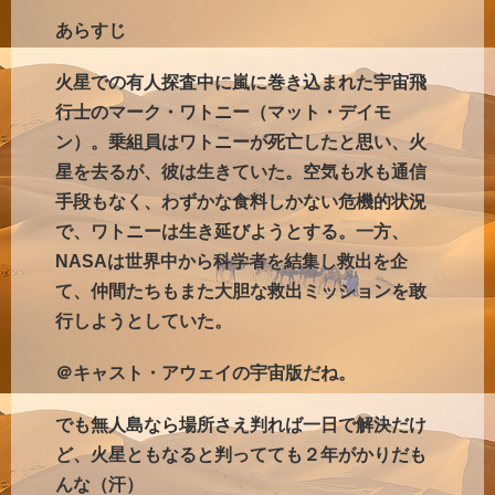
あらすじ
火星での有人探査中に嵐に巻き込まれた宇宙飛
行士のマーク・ワトニー（マット・デイモ
ン）。乗組員はワトニーが死亡したと思い、火
星を去るが、彼は生きていた。空気も水も通信
手段もなく、わずかな食料しかない危機的状況
で、ワトニーは生き延びようとする。一方、
NASAは世界中から科学者を結集し救出を企
て、仲間たちもまた大胆な救出ミッションを敢
行しようとしていた。
＠キャスト・アウェイの宇宙版だね。
でも無人島なら場所さえ判れば一日で解決だけ
ど、火星ともなると判ってても２年がかりだも
んな（汗）