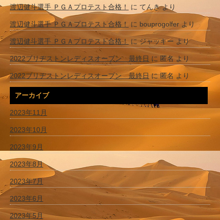
渡辺健斗選手 ＰＧＡプロテスト合格！
に
てんき
より
渡辺健斗選手 ＰＧＡプロテスト合格！
に
bouprogolfer
より
渡辺健斗選手 ＰＧＡプロテスト合格！
に
ジャッキー
より
2022ブリヂストンレディスオープン 最終日
に
匿名
より
2022ブリヂストンレディスオープン 最終日
に
匿名
より
アーカイブ
2023年11月
2023年10月
2023年9月
2023年8月
2023年7月
2023年6月
2023年5月