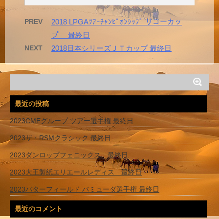
PREV
2018 LPGAﾂｱｰﾁｬﾝﾋﾟｵﾝｼｯﾌﾟ リコーカッ
プ 最終日
NEXT
2018日本シリーズＪＴカップ 最終日
最近の投稿
2023CMEグループ ツアー選手権 最終日
2023ザ・RSMクラシック 最終日
2023ダンロップフェニックス 最終日
2023大王製紙エリエールレディス 最終日
2023バターフィールド バミューダ選手権 最終日
最近のコメント