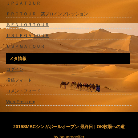
ＪＰＧＡＴＯＵＲ
ＰＲＯＴＯＵＲ 某プロインプレッション
ＳＥＮＩＯＲＴＯＵＲ
ＵＳＬＰＧＡＴＯＵＲ
ＵＳＰＧＡＴＯＵＲ
メタ情報
ログイン
投稿フィード
コメントフィード
WordPress.org
2019SMBCシンガポールオープン 最終日 | OK牧場への道
by bouprogolfer