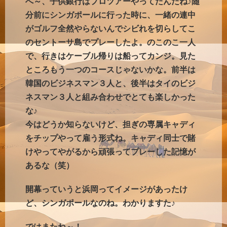
へ～、子供銀行はプロツアーやってたんだね
♪
随
分前にシンガポールに行った時に、一緒の連中
がゴルフ全然やらないんでシビれを切らしてこ
のセントーサ島でプレーしたよ。のこのこ一人
で、行きはケーブル帰りは船ってカンジ。見た
ところもう一つのコースじゃないかな。前半は
韓国のビジネスマン３人と、後半はタイのビジ
ネスマン３人と組み合わせでとても楽しかった
な♪
今はどうか知らないけど、担ぎの専属キャディ
をチップやって雇う形式ね。キャディ同士で賭
けやってやがるから頑張ってプレーした記憶が
あるな（笑）
開幕っていうと浜岡ってイメージがあったけ
ど、シンガポールなのね。わかりますた♪
ではまたね～！