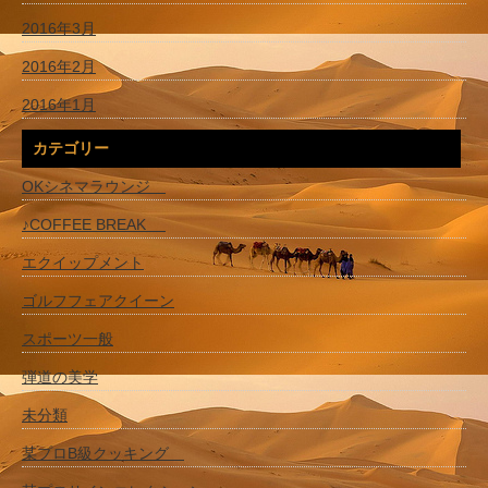
2016年3月
2016年2月
2016年1月
カテゴリー
OKシネマラウンジ
♪COFFEE BREAK
エクイップメント
ゴルフフェアクイーン
スポーツ一般
弾道の美学
未分類
某プロB級クッキング