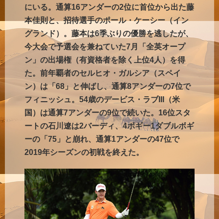
にいる。通算16アンダーの2位に首位から出た藤
本佳則と、招待選手のポール・ケーシー（イン
グランド）。藤本は6季ぶりの優勝を逃したが、
今大会で予選会を兼ねていた7月「全英オープ
ン」の出場権（有資格者を除く上位4人）を得
た。前年覇者のセルヒオ・ガルシア（スペイ
ン）は「68」と伸ばし、通算8アンダーの7位で
フィニッシュ。54歳のデービス・ラブIII（米
国）は通算7アンダーの9位で続いた。16位スタ
ートの石川遼は2バーディ、4ボギー1ダブルボギ
ーの「75」と崩れ、通算1アンダーの47位で
2019年シーズンの初戦を終えた。