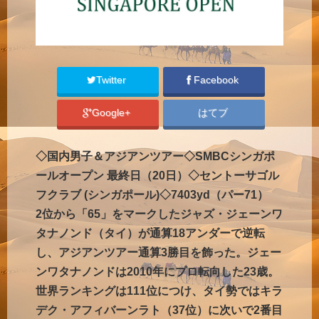
Twitter
Facebook
Google+
はてブ
◇国内男子＆アジアンツアー◇SMBCシンガポ
ールオープン 最終日（20日）◇セントーサゴル
フクラブ (シンガポール)◇7403yd（パー71）
2位から「65」をマークしたジャズ・ジェーンワ
タナノンド（タイ）が通算18アンダーで逆転
し、アジアンツアー通算3勝目を飾った。ジェー
ンワタナノンドは2010年にプロ転向した23歳。
世界ランキングは111位につけ、タイ勢ではキラ
デク・アフィバーンラト（37位）に次いで2番目