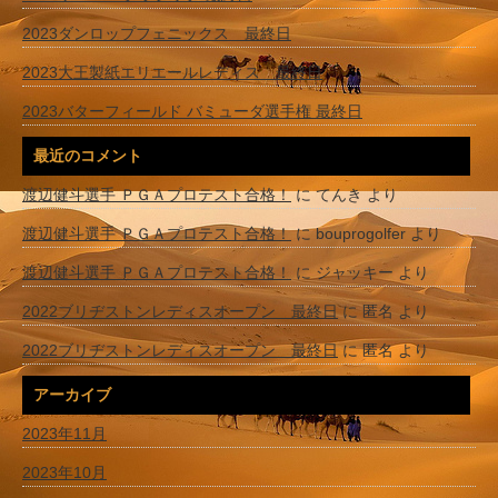
2023ダンロップフェニックス 最終日
2023大王製紙エリエールレディス 最終日
2023バターフィールド バミューダ選手権 最終日
最近のコメント
渡辺健斗選手 ＰＧＡプロテスト合格！
に
てんき
より
渡辺健斗選手 ＰＧＡプロテスト合格！
に
bouprogolfer
より
渡辺健斗選手 ＰＧＡプロテスト合格！
に
ジャッキー
より
2022ブリヂストンレディスオープン 最終日
に
匿名
より
2022ブリヂストンレディスオープン 最終日
に
匿名
より
アーカイブ
2023年11月
2023年10月