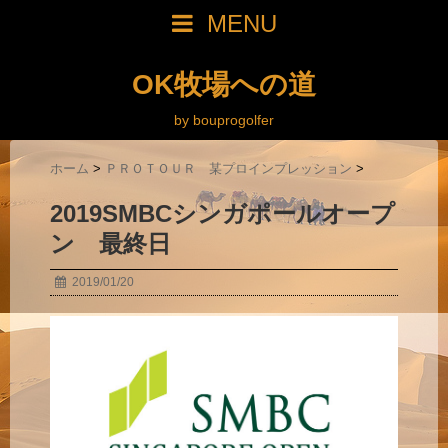
MENU
OK牧場への道
by bouprogolfer
ホーム
>
ＰＲＯＴＯＵＲ 某プロインプレッション
>
2019SMBCシンガポールオープ
ン 最終日
2019/01/20