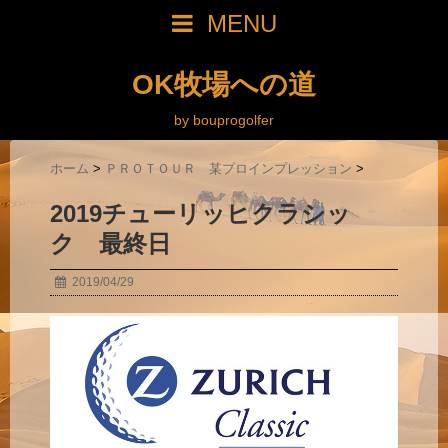
MENU
OK牧場への道
by bouprogolfer
ホーム
>
ＰＲＯＴＯＵＲ 某プロインプレッション
>
2019チューリッヒクラシッ
ク 最終日
2019/04/29