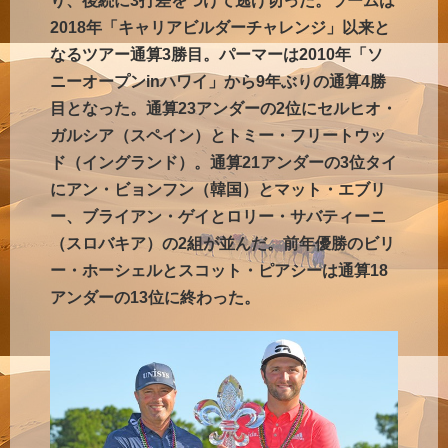
り、後続に3打差をつけて逃げ切った。ラームは
2018年「キャリアビルダーチャレンジ」以来と
なるツアー通算3勝目。パーマーは2010年「ソ
ニーオープンinハワイ」から9年ぶりの通算4勝
目となった。通算23アンダーの2位にセルヒオ・
ガルシア（スペイン）とトミー・フリートウッ
ド（イングランド）。通算21アンダーの3位タイ
にアン・ビョンフン（韓国）とマット・エブリ
ー、ブライアン・ゲイとロリー・サバティーニ
（スロバキア）の2組が並んだ。前年優勝のビリ
ー・ホーシェルとスコット・ピアシーは通算18
アンダーの13位に終わった。