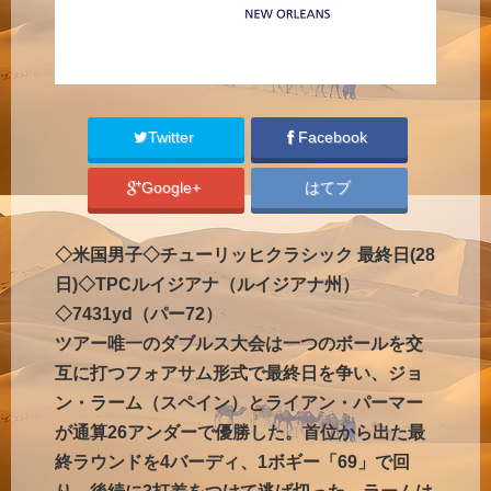
Twitter
Facebook
Google+
はてブ
◇米国男子◇チューリッヒクラシック 最終日(28
日)◇TPCルイジアナ（ルイジアナ州）
◇7431yd（パー72）
ツアー唯一のダブルス大会は一つのボールを交
互に打つフォアサム形式で最終日を争い、ジョ
ン・ラーム（スペイン）とライアン・パーマー
が通算26アンダーで優勝した。首位から出た最
終ラウンドを4バーディ、1ボギー「69」で回