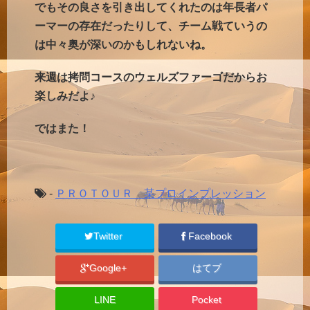
でもその良さを引き出してくれたのは年長者パ
ーマーの存在だったりして、チーム戦ていうの
は中々奥が深いのかもしれないね。
来週は拷問コースのウェルズファーゴだからお
楽しみだよ♪
ではまた！
-
ＰＲＯＴＯＵＲ 某プロインプレッション
Twitter
Facebook
Google+
はてブ
LINE
Pocket