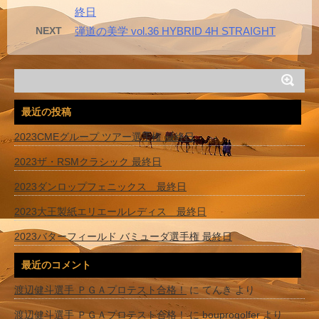
終日
NEXT
弾道の美学 vol.36 HYBRID 4H STRAIGHT
最近の投稿
2023CMEグループ ツアー選手権 最終日
2023ザ・RSMクラシック 最終日
2023ダンロップフェニックス 最終日
2023大王製紙エリエールレディス 最終日
2023バターフィールド バミューダ選手権 最終日
最近のコメント
渡辺健斗選手 ＰＧＡプロテスト合格！
に
てんき
より
渡辺健斗選手 ＰＧＡプロテスト合格！
に
bouprogolfer
より