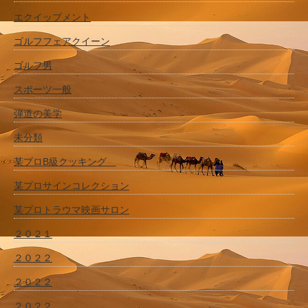
エクイップメント
ゴルフフェアクイーン
ゴルフ男
スポーツ一般
弾道の美学
未分類
某プロB級クッキング
某プロサインコレクション
某プロトラウマ映画サロン
２０２１
２０２２
２０２２
２０２２