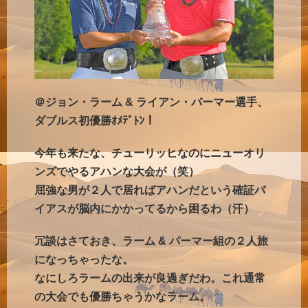
＠ジョン・ラーム & ライアン・パーマー選手、
ダブルス初優勝ｵﾒﾃﾞﾄﾝ！
今年も来たな、チューリッヒなのにニューオリ
ンズでやるアハンな大会が（笑）
屈強な男が２人で居ればアハンだという確証バ
イアスが脳内にかかってるから困るわ（汗）
冗談はさておき、
ラーム & パーマー組の２人旅
になっちゃったな。
なにしろラームの出来が良過ぎだわ。これ通常
の大会でも優勝ちゃうかなラーム。