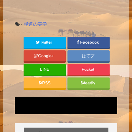
-
弾道の美学
Twitter
Facebook
Google+
はてブ
LINE
Pocket
RSS
feedly