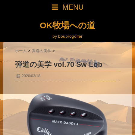
MENU
OK牧場への道
by bouprogolfer
ホーム
>
弾道の美学
>
弾道の美学 vol.70 Sw Lob
2020/03/18