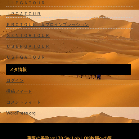
ＪＬＰＧＡＴＯＵＲ
ＪＰＧＡＴＯＵＲ
ＰＲＯＴＯＵＲ 某プロインプレッション
ＳＥＮＩＯＲＴＯＵＲ
ＵＳＬＰＧＡＴＯＵＲ
ＵＳＰＧＡＴＯＵＲ
メタ情報
ログイン
投稿フィード
コメントフィード
WordPress.org
弾道の美学 vol.70 Sw Lob | OK牧場への道