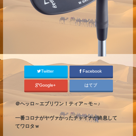
Twitter
Facebook
Google+
はてブ
＠ヘッロ～エブリワン！ティア～モ～♪
一番コロナがヤヴァかったチャイナが終息して
てワロタｗ