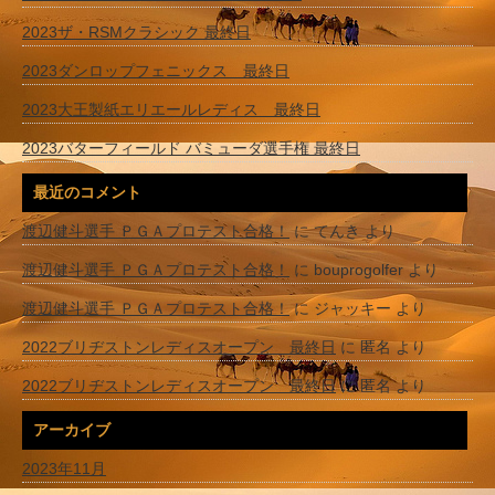
2023ザ・RSMクラシック 最終日
2023ダンロップフェニックス 最終日
2023大王製紙エリエールレディス 最終日
2023バターフィールド バミューダ選手権 最終日
最近のコメント
渡辺健斗選手 ＰＧＡプロテスト合格！
に
てんき
より
渡辺健斗選手 ＰＧＡプロテスト合格！
に
bouprogolfer
より
渡辺健斗選手 ＰＧＡプロテスト合格！
に
ジャッキー
より
2022ブリヂストンレディスオープン 最終日
に
匿名
より
2022ブリヂストンレディスオープン 最終日
に
匿名
より
アーカイブ
2023年11月