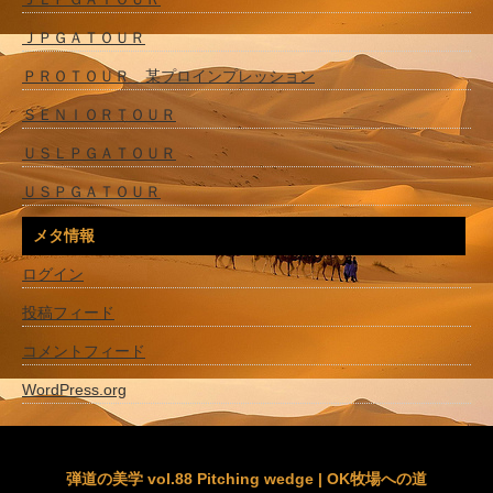
ＪＰＧＡＴＯＵＲ
ＰＲＯＴＯＵＲ 某プロインプレッション
ＳＥＮＩＯＲＴＯＵＲ
ＵＳＬＰＧＡＴＯＵＲ
ＵＳＰＧＡＴＯＵＲ
メタ情報
ログイン
投稿フィード
コメントフィード
WordPress.org
弾道の美学 vol.88 Pitching wedge | OK牧場への道