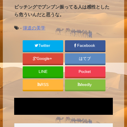
ピッチングでブンブン振ってる人は感性とした
ら危ういんだと思うな。
-
弾道の美学
Twitter
Facebook
Google+
はてブ
LINE
Pocket
RSS
feedly