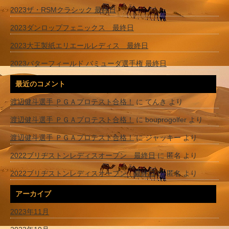
2023ザ・RSMクラシック 最終日
2023ダンロップフェニックス 最終日
2023大王製紙エリエールレディス 最終日
2023バターフィールド バミューダ選手権 最終日
最近のコメント
渡辺健斗選手 ＰＧＡプロテスト合格！
に
てんき
より
渡辺健斗選手 ＰＧＡプロテスト合格！
に
bouprogolfer
より
渡辺健斗選手 ＰＧＡプロテスト合格！
に
ジャッキー
より
2022ブリヂストンレディスオープン 最終日
に
匿名
より
2022ブリヂストンレディスオープン 最終日
に
匿名
より
アーカイブ
2023年11月