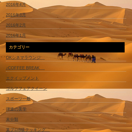
2016年4月
2016年3月
2016年2月
2016年1月
カテゴリー
OKシネマラウンジ
♪COFFEE BREAK
エクイップメント
ゴルフフェアクイーン
スポーツ一般
弾道の美学
未分類
某プロB級クッキング