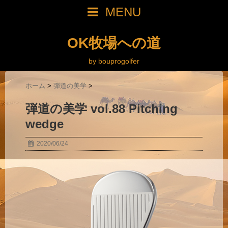
MENU
OK牧場への道
by bouprogolfer
ホーム
>
弾道の美学
>
弾道の美学 vol.88 Pitching
wedge
2020/06/24