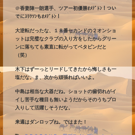
＠
香妻陣一朗選手、ツアー初優勝ｵﾒﾃﾞﾄﾝ！つい
でにｽﾘｸｿﾝもｵﾒﾃﾞﾄﾝ！
大逆転だったな、１８番セカンドの２オンショ
ットは完璧なクラブの入り方をしたからグリー
ンに落ちても素直に転がってベタピンだと
（笑）
木下はずーっとリードしてきたから悔しさも一
塩だな。ま、次から頑張ればいいよ。
中島は相当な大器だね。ショットの歯切れがイ
イし苦手な種目も無いようだからそのうちプロ
入りして活躍しそうだな。
来週はダンロップね。ではまた！