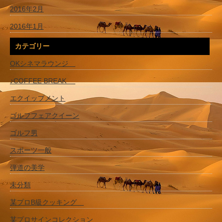
2016年2月
2016年1月
カテゴリー
OKシネマラウンジ
♪COFFEE BREAK
エクイップメント
ゴルフフェアクイーン
ゴルフ男
スポーツ一般
弾道の美学
未分類
某プロB級クッキング
某プロサインコレクション