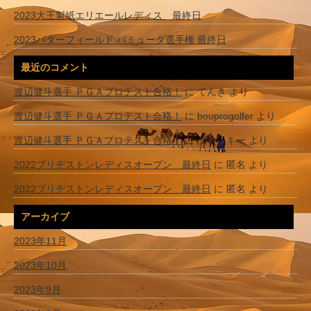
2023大王製紙エリエールレディス 最終日
2023バターフィールド バミューダ選手権 最終日
最近のコメント
渡辺健斗選手 ＰＧＡプロテスト合格！
に
てんき
より
渡辺健斗選手 ＰＧＡプロテスト合格！
に
bouprogolfer
より
渡辺健斗選手 ＰＧＡプロテスト合格！
に
ジャッキー
より
2022ブリヂストンレディスオープン 最終日
に
匿名
より
2022ブリヂストンレディスオープン 最終日
に
匿名
より
アーカイブ
2023年11月
2023年10月
2023年9月