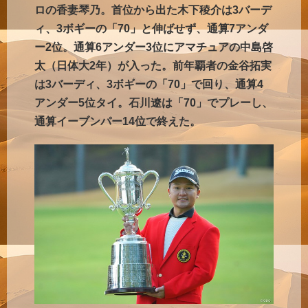
ロの香妻琴乃。首位から出た木下稜介は3バーデ
ィ、3ボギーの「70」と伸ばせず、通算7アンダ
ー2位。通算6アンダー3位にアマチュアの中島啓
太（日体大2年）が入った。前年覇者の金谷拓実
は3バーディ、3ボギーの「70」で回り、通算4
アンダー5位タイ。石川遼は「70」でプレーし、
通算イーブンパー14位で終えた。