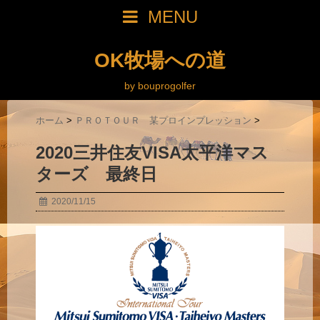
MENU
OK牧場への道
by bouprogolfer
ホーム
>
ＰＲＯＴＯＵＲ 某プロインプレッション
>
2020三井住友VISA太平洋マス
ターズ 最終日
2020/11/15