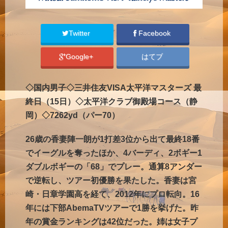
Twitter
Facebook
Google+
はてブ
◇国内男子◇三井住友VISA太平洋マスターズ 最
終日（15日）◇太平洋クラブ御殿場コース（静
岡）◇7262yd（パー70）
26歳の香妻陣一朗が1打差3位から出て最終18番
でイーグルを奪ったほか、4バーディ、2ボギー1
ダブルボギーの「68」でプレー。通算8アンダー
で逆転し、ツアー初優勝を果たした。香妻は宮
崎・日章学園高を経て、2012年にプロ転向。16
年には下部AbemaTVツアーで1勝を挙げた。昨
年の賞金ランキングは42位だった。姉は女子プ