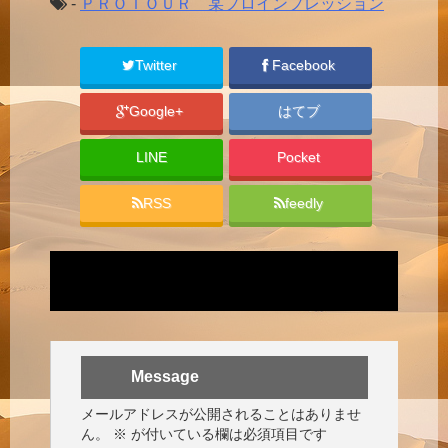
-
ＰＲＯＴＯＵＲ 某プロインプレッション
Twitter
Facebook
Google+
はてブ
LINE
Pocket
RSS
feedly
Message
メールアドレスが公開されることはありませ
ん。
※
が付いている欄は必須項目です