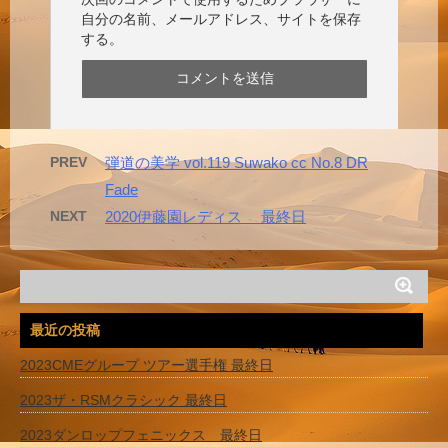
自分の名前、メールアドレス、サイトを保存
する。
PREV
弾道の美学 vol.119 Suwako cc No.8 DR
Fade
NEXT
2020伊藤園レディス 最終日
最近の投稿
2023CMEグループ ツアー選手権 最終日
2023ザ・RSMクラシック 最終日
2023ダンロップフェニックス 最終日