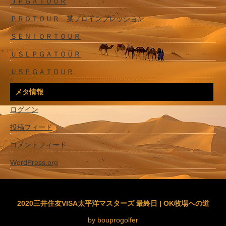
ＪＰＧＡＴＯＵＲ
ＰＲＯＴＯＵＲ 某プロインプレッション
ＳＥＮＩＯＲＴＯＵＲ
ＵＳＬＰＧＡＴＯＵＲ
ＵＳＰＧＡＴＯＵＲ
メタ情報
ログイン
投稿フィード
コメントフィード
WordPress.org
2020三井住友VISA太平洋マスターズ 最終日 | OK牧場への道
by bouprogolfer