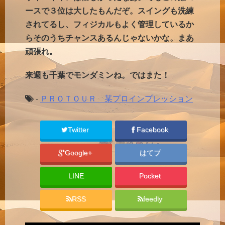
ースで３位は大したもんだぞ。スイングも洗練
されてるし、フィジカルもよく管理しているか
らそのうちチャンスあるんじゃないかな。まあ
頑張れ。
来週も千葉でモンダミンね。ではまた！
-
ＰＲＯＴＯＵＲ 某プロインプレッション
Twitter
Facebook
Google+
はてブ
LINE
Pocket
RSS
feedly