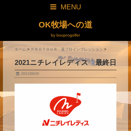
MENU
OK牧場への道
by bouprogolfer
ホーム
>
ＰＲＯＴＯＵＲ 某プロインプレッション
>
2021ニチレイレディス 最終日
2021/06/20