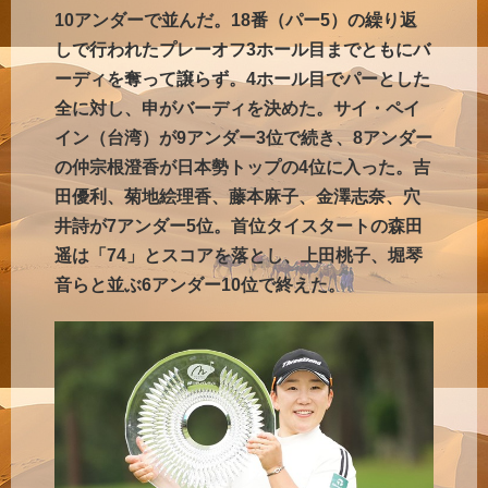
10アンダーで並んだ。18番（パー5）の繰り返
しで行われたプレーオフ3ホール目までともにバ
ーディを奪って譲らず。4ホール目でパーとした
全に対し、申がバーディを決めた。サイ・ペイ
イン（台湾）が9アンダー3位で続き、8アンダー
の仲宗根澄香が日本勢トップの4位に入った。吉
田優利、菊地絵理香、藤本麻子、金澤志奈、穴
井詩が7アンダー5位。首位タイスタートの森田
遥は「74」とスコアを落とし、上田桃子、堀琴
音らと並ぶ6アンダー10位で終えた。