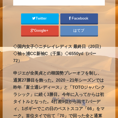
Twitter
Facebook
Google+
はてブ
◇国内女子◇ニチレイレディス 最終日（20日）
◇袖ヶ浦CC新袖C（千葉）◇6550yd（パー
72）
申ジエが全美貞との韓国勢プレーオフを制し、
通算27勝目を飾った。2020－21年シーズンでは
昨年「富士通レディース」と「TOTOジャパンク
ラシック」に続く3勝目。今年に入ってからは初
タイトルとなった。4打差9位から出て7バーデ
ィ、1ボギーでこの日のベストスコア「66」をマ
ーク。首位タイで出て「70」で回った全と通算