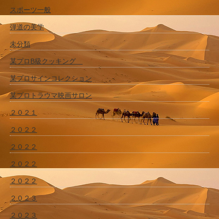
スポーツ一般
弾道の美学
未分類
某プロB級クッキング
某プロサインコレクション
某プロトラウマ映画サロン
２０２１
２０２２
２０２２
２０２２
２０２２
２０２３
２０２３