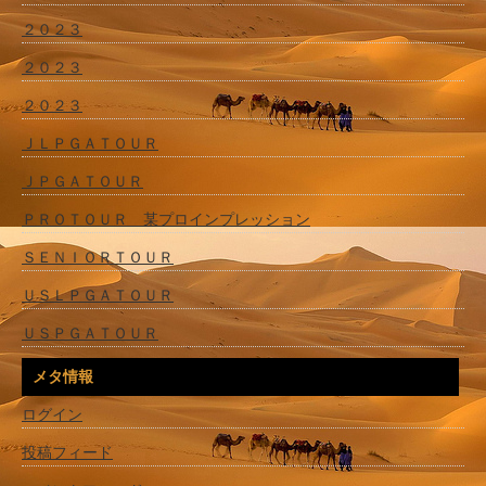
２０２３
２０２３
２０２３
ＪＬＰＧＡＴＯＵＲ
ＪＰＧＡＴＯＵＲ
ＰＲＯＴＯＵＲ 某プロインプレッション
ＳＥＮＩＯＲＴＯＵＲ
ＵＳＬＰＧＡＴＯＵＲ
ＵＳＰＧＡＴＯＵＲ
メタ情報
ログイン
投稿フィード