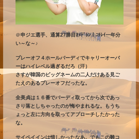
＠
申ジエ選手、通算27勝目ｵﾒﾃﾞﾄﾝ！ﾆﾁﾚｲ一年分
い～な～♪
プレーオフ４ホールバーディでキャリーオーバ
ーはハイレベル過ぎるだろ（汗）
さすが韓国のビッグネームの二人だけある見ご
たえのあるプレーオフだったな。
全美貞は１６番でバーディ取ってから次であっ
さり落としちゃったのが悔やまれるな。もうち
ょっと左に方向を取ってアプローチしたかった
な。
サイペイインは惜しかったなあ。でもこの難コ