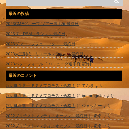
最近の投稿
2023CMEグループ ツアー選手権 最終日
2023ザ・RSMクラシック 最終日
2023ダンロップフェニックス 最終日
2023大王製紙エリエールレディス 最終日
2023バターフィールド バミューダ選手権 最終日
最近のコメント
渡辺健斗選手 ＰＧＡプロテスト合格！
に
てんき
より
渡辺健斗選手 ＰＧＡプロテスト合格！
に
bouprogolfer
より
渡辺健斗選手 ＰＧＡプロテスト合格！
に
ジャッキー
より
2022ブリヂストンレディスオープン 最終日
に
匿名
より
2022ブリヂストンレディスオープン 最終日
に
匿名
より