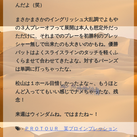
んだよ（笑）
まさかまさかのイングリッシュ大乱調でよもや
の３人プレーオフって展開は本人も想定外だっ
ただけに、それまでのプレーを初勝利のプレッ
シャー無しで出来たのも大きいのかもね。優勝
パットはよくスライスラインのタッチを軽くふ
くらませて合わせてきたよな。対するバーンズ
は単調に打っちゃったな。
松山は１ホール目惜しかったよな～、もうほと
んど入っててもいい感じでナメちゃったな、残
念！
来週はウィンダムね。ではまたね～！
-
ＰＲＯＴＯＵＲ 某プロインプレッション