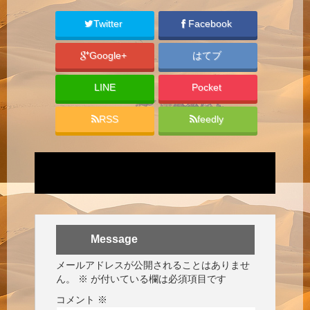
Twitter
Facebook
Google+
はてブ
LINE
Pocket
RSS
feedly
Message
メールアドレスが公開されることはありませ
ん。
※
が付いている欄は必須項目です
コメント
※