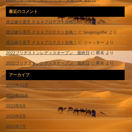
最近のコメント
渡辺健斗選手 ＰＧＡプロテスト合格！
に
てんき
より
渡辺健斗選手 ＰＧＡプロテスト合格！
に
bouprogolfer
より
渡辺健斗選手 ＰＧＡプロテスト合格！
に
ジャッキー
より
2022ブリヂストンレディスオープン 最終日
に
匿名
より
2022ブリヂストンレディスオープン 最終日
に
匿名
より
アーカイブ
2023年11月
2023年10月
2023年9月
2023年8月
2023年7月