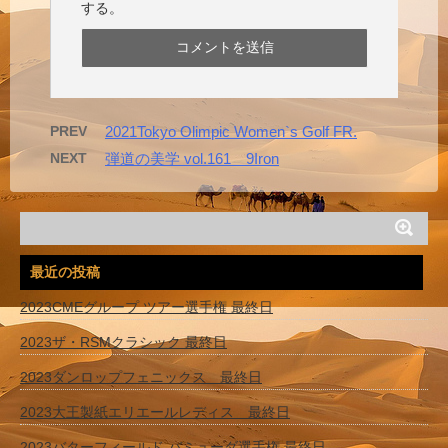
する。
PREV
2021Tokyo Olimpic Women`s Golf FR.
NEXT
弾道の美学 vol.161 9Iron
最近の投稿
2023CMEグループ ツアー選手権 最終日
2023ザ・RSMクラシック 最終日
2023ダンロップフェニックス 最終日
2023大王製紙エリエールレディス 最終日
2023バターフィールド バミューダ選手権 最終日