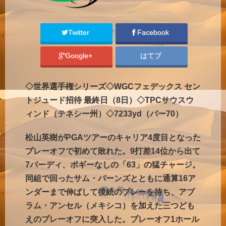
Twitter
Facebook
Google+
はてブ
◇世界選手権シリーズ◇WGCフェデックス セン
トジュード招待 最終日（8日）◇TPCサウスウ
ィンド（テネシー州）◇7233yd（パー70）
松山英樹がPGAツアーのキャリア4度目となった
プレーオフで初めて敗れた。9打差14位から出て
7バーディ、ボギーなしの「63」の猛チャージ。
同組で回ったサム・バーンズとともに通算16ア
ンダーまで伸ばして後続のプレーを待ち、アブ
ラム・アンセル（メキシコ）を加えた三つども
えのプレーオフに突入した。プレーオフ1ホール