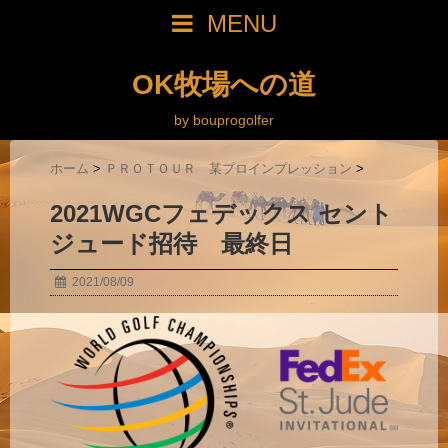
MENU
OK牧場への道
by bouprogolfer
ホーム
>
ＰＲＯＴＯＵＲ 某プロインプレッション
>
2021WGCフェデックス セント
ジュード招待 最終日
2021/08/09