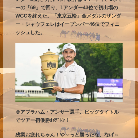
ーの「69」で回り、1アンダー43位で初出場の
WGCを終えた。「東京五輪」金メダルのザンダ
ー・シャウフェレはイーブンパー46位でフィニ
ッシュした。
＠
アブラハム・アンサー選手、ビッグタイトル
でツアー初優勝ｵﾒﾃﾞﾄﾝ！
残業お疲れちゃん！や～っと勝ったな、なげ～