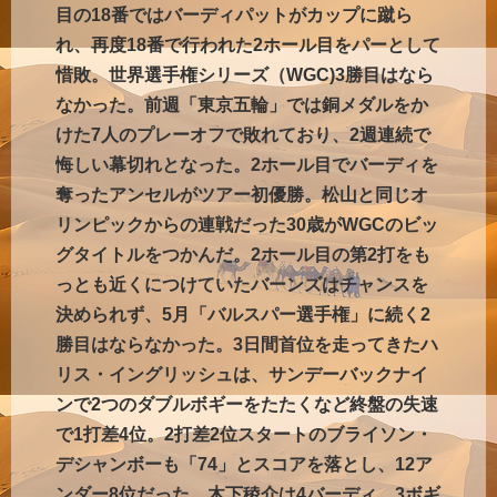
目の18番ではバーディパットがカップに蹴ら
れ、再度18番で行われた2ホール目をパーとして
惜敗。世界選手権シリーズ（WGC)3勝目はなら
なかった。前週「東京五輪」では銅メダルをか
けた7人のプレーオフで敗れており、2週連続で
悔しい幕切れとなった。2ホール目でバーディを
奪ったアンセルがツアー初優勝。松山と同じオ
リンピックからの連戦だった30歳がWGCのビッ
グタイトルをつかんだ。2ホール目の第2打をも
っとも近くにつけていたバーンズはチャンスを
決められず、5月「バルスパー選手権」に続く2
勝目はならなかった。3日間首位を走ってきたハ
リス・イングリッシュは、サンデーバックナイ
ンで2つのダブルボギーをたたくなど終盤の失速
で1打差4位。2打差2位スタートのブライソン・
デシャンボーも「74」とスコアを落とし、12ア
ンダー8位だった。木下稜介は4バーディ、3ボギ