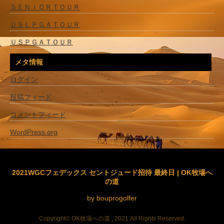
ＳＥＮＩＯＲＴＯＵＲ
ＵＳＬＰＧＡＴＯＵＲ
ＵＳＰＧＡＴＯＵＲ
メタ情報
ログイン
投稿フィード
コメントフィード
WordPress.org
2021WGCフェデックス セントジュード招待 最終日 | OK牧場へ
の道
by bouprogolfer
Copyright© OK牧場への道 , 2021 All Rights Reserved.