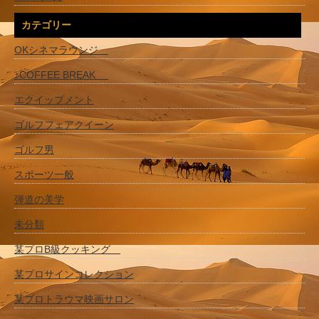
カテゴリー
OKシネマラウンジ
♪COFFEE BREAK
エクイップメント
ゴルフフェアクイーン
ゴルフ男
スポーツ一般
弾道の美学
未分類
某プロB級クッキング
某プロサインコレクション
某プロトラウマ映画サロン