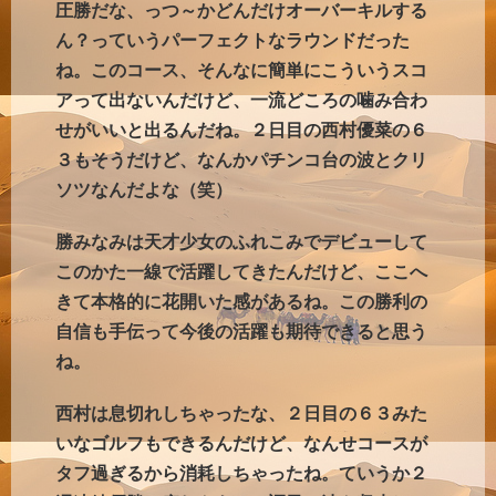
圧勝だな、っつ～かどんだけオーバーキルする
ん？っていうパーフェクトなラウンドだった
ね。このコース、そんなに簡単にこういうスコ
アって出ないんだけど、一流どころの噛み合わ
せがいいと出るんだね。２日目の西村優菜の６
３もそうだけど、なんかパチンコ台の波とクリ
ソツなんだよな（笑）
勝みなみは天才少女のふれこみでデビューして
このかた一線で活躍してきたんだけど、ここへ
きて本格的に花開いた感があるね。この勝利の
自信も手伝って今後の活躍も期待できると思う
ね。
西村は息切れしちゃったな、２日目の６３みた
いなゴルフもできるんだけど、なんせコースが
タフ過ぎるから消耗しちゃったね。ていうか２