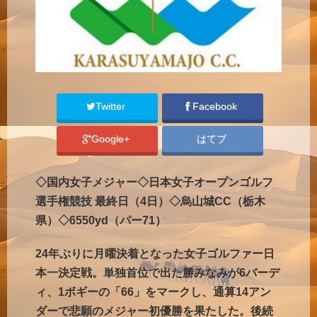
Twitter
Facebook
Google+
はてブ
◇国内女子メジャー◇日本女子オープンゴルフ
選手権競技 最終日（4日）◇烏山城CC（栃木
県）◇6550yd（パー71）
24年ぶりに月曜決着となった女子ゴルファー日
本一決定戦。単独首位で出た勝みなみが6バーデ
ィ、1ボギーの「66」をマークし、通算14アン
ダーで悲願のメジャー初優勝を果たした。後続