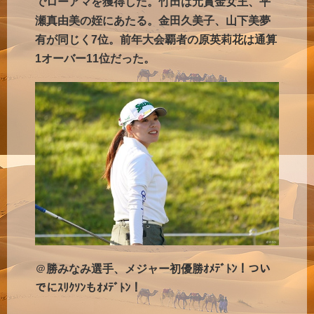
でローアマを獲得した。竹田は元賞金女王、平
瀬真由美の姪にあたる。金田久美子、山下美夢
有が同じく7位。前年大会覇者の原英莉花は通算
1オーバー11位だった。
＠
勝みなみ選手、メジャー初優勝ｵﾒﾃﾞﾄﾝ！つい
でにｽﾘｸｿﾝもｵﾒﾃﾞﾄﾝ！