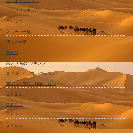
エクイップメント
ゴルフフェアクイーン
ゴルフ男
スポーツ一般
弾道の美学
未分類
某プロB級クッキング
某プロサインコレクション
某プロトラウマ映画サロン
２０２１
２０２２
２０２２
２０２２