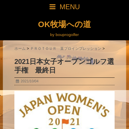
MENU
OK牧場への道
by bouprogolfer
ホーム
>
ＰＲＯＴＯＵＲ 某プロインプレッション
>
2021日本女子オープンゴルフ選
手権 最終日
2021/10/04