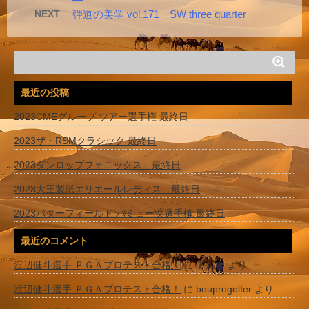
NEXT
弾道の美学 vol.171 SW three quarter
最近の投稿
2023CMEグループ ツアー選手権 最終日
2023ザ・RSMクラシック 最終日
2023ダンロップフェニックス 最終日
2023大王製紙エリエールレディス 最終日
2023バターフィールド バミューダ選手権 最終日
最近のコメント
渡辺健斗選手 ＰＧＡプロテスト合格！
に
てんき
より
渡辺健斗選手 ＰＧＡプロテスト合格！
に
bouprogolfer
より