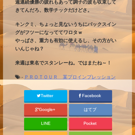
週連続優勝の疲れもあって調子の波も収束して
きてんだろ、数学チックだけどさ。
キンクミ、ちょっと見ないうちにバックスイン
グがフツーになっててワロタｗ
やっぱさ、重力も有効に使えるし、その方がい
いんじゃね？
来週は東名でスタンレーね。ではまたね～！
-
ＰＲＯＴＯＵＲ 某プロインプレッション
Twitter
Facebook
Google+
はてブ
LINE
Pocket