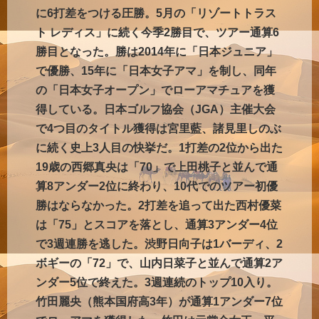
に6打差をつける圧勝。5月の「リゾートトラス
ト レディス」に続く今季2勝目で、ツアー通算6
勝目となった。勝は2014年に「日本ジュニア」
で優勝、15年に「日本女子アマ」を制し、同年
の「日本女子オープン」でローアマチュアを獲
得している。日本ゴルフ協会（JGA）主催大会
で4つ目のタイトル獲得は宮里藍、諸見里しのぶ
に続く史上3人目の快挙だ。1打差の2位から出た
19歳の西郷真央は「70」で上田桃子と並んで通
算8アンダー2位に終わり、10代でのツアー初優
勝はならなかった。2打差を追って出た西村優菜
は「75」とスコアを落とし、通算3アンダー4位
で3週連勝を逃した。渋野日向子は1バーディ、2
ボギーの「72」で、山内日菜子と並んで通算2ア
ンダー5位で終えた。3週連続のトップ10入り。
竹田麗央（熊本国府高3年）が通算1アンダー7位